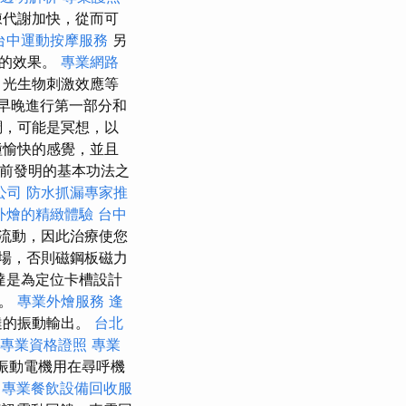
陳代謝加快，從而可
台中運動按摩服務
另
好的效果。
專業網路
、光生物刺激效應等
早晚進行第一部分和
調，可能是冥想，以
種愉快的感覺，並且
年前發明的基本功法之
公司
防水抓漏專家推
外燴的精緻體驗
台中
流動，因此治療使您
磁場，否則磁鋼板磁力
馬達是為定位卡槽設計
）。
專業外燴服務
逢
達的振動輸出。
台北
師專業資格證照
專業
振動電機用在尋呼機
學
專業餐飲設備回收服