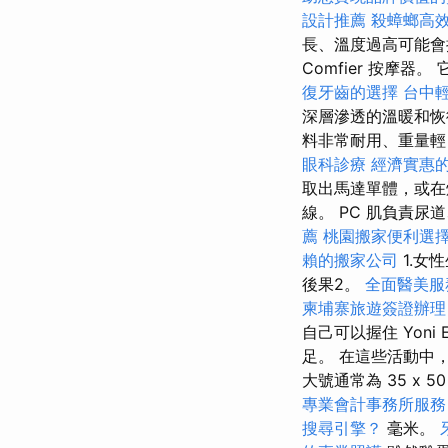
設計推薦
殺蟑螂高
長、溫度過高可能會
Comfier 按摩器。
復牙齒的選擇
台中
深層滲透的溫暖和恢
料非常耐用、重量輕
眼科診療
經濟實惠
取出馬達單體，或在
線。 PC 肌負責
薦
桃園搬家便利選
賴的搬家公司
1.女
後果2。
全面醫美服
柬埔寨旅遊簽證辦理
自己可以握住 Yon
足。 在這些活動中
大號通常為 35 x 50
專業會計事務所服務
搜尋引擎？
毫米。