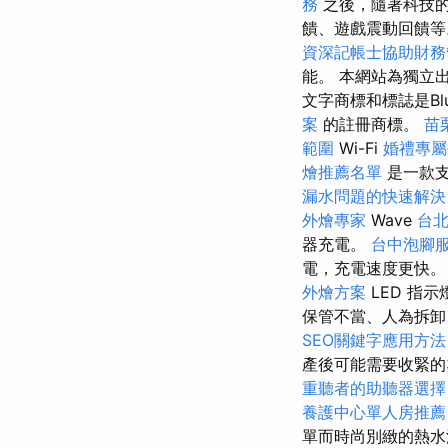
務
之後，隨著科技的
饋、遊戲震動回饋
資深記帳士協助財務
能。 本網站為獨立
文字商標和標誌是Blue
案
的註冊商標。
苗
範圍
Wi-Fi
婚禮專
燴推薦名單
是一款
漏水問題的快速解決
外燴專家
Wave
台
器充電。
台中泡腳
電，充電速度更快。 
外燴方案
LED 指
保管不當、人為拆卸、
SEO關鍵字應用方法
產後可能需要收緊的
重聽者的助聽器選擇
養護中心單人房推薦
單而時尚別緻的熱