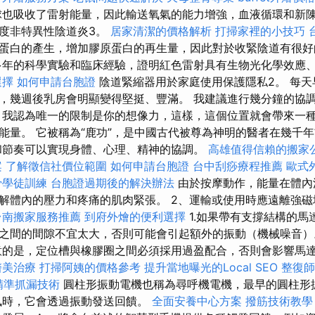
也吸收了雷射能量，因此輸送氧氣的能力增強，血液循環和新
度非特異性陰道炎3。
居家清潔的價格解析
打掃家裡的小技巧
蛋白的產生，增加膠原蛋白的再生量，因此對於收緊陰道有很
年的科學實驗和臨床經驗，證明紅色雷射具有生物光化學效應
選擇
如何申請台胞證
陰道緊縮器用於家庭使用保護隱私2。 每天
，幾週後乳房會明顯變得堅挺、豐滿。 我建議進行幾分鐘的協
 我認為唯一的限制是你的想像力，這樣，這個位置就會帶來一
能量。 它被稱為“鹿功”，是中國古代被尊為神明的醫者在幾千
和節奏可以實現身體、心理、精神的協調。
高雄值得信賴的搬家
案
了解徵信社價位範圍
如何申請台胞證
台中刮痧療程推薦
歐式
骨學徒訓練
台胞證過期後的解決辦法
由於按摩動作，能量在體內
解體內的壓力和疼痛的肌肉緊張。 2、運輸或使用時應遠離強
台南搬家服務推薦
到府外燴的便利選擇
1.如果帶有支撐結構的
之間的間隙不宜太大，否則可能會引起額外的振動（機械噪音
意的是，定位槽與橡膠圈之間必須採用過盈配合，否則會影響馬
醫美治療
打掃阿姨的價格參考
提升當地曝光的Local SEO
整復
精準抓漏技術
圓柱形振動電機也稱為尋呼機電機，最早的圓柱形
訊時，它會透過振動發送回饋。
全面安養中心方案
撥筋技術教