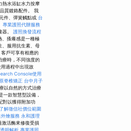
力熱水浴缸水力按摩
品質鍍鉻配件。 我
元件、彈簧觸點或
台
。
專業護照代辦服務
接器。
護照換發流程
熱、搔癢感是一種極
生、服用抗生素、母
，客戶可享有相應的
治療時，不同強度的
使用過程中出現故
Search Console使用
原脊椎矯正
台中月子
療以自然的方式治療
是一款智慧型設備，
配對以獲得附加功
了解徵信社價位範圍
業外燴服務
永和護理
過激活酶來修復受損
價格透明解析
專業護照