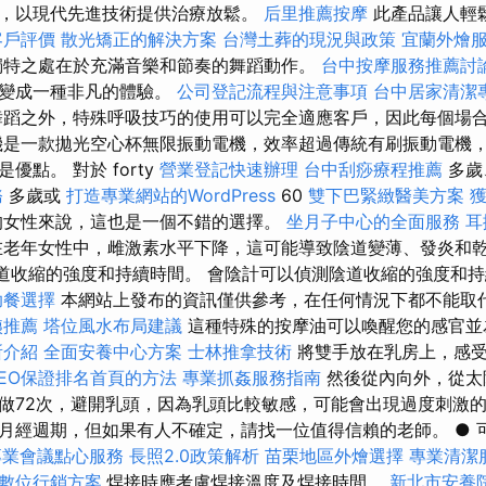
，以現代先進技術提供治療放鬆。
后里推薦按摩
此產品讓人輕
客戶評價
散光矯正的解決方案
台灣土葬的現況與政策
宜蘭外燴
獨特之處在於充滿音樂和節奏的舞蹈動作。
台中按摩服務推薦討
療變成一種非凡的體驗。
公司登記流程與注意事項
台中居家清潔
蹈之外，特殊呼吸技巧的使用可以完全適應客戶，因此每個場
機是一款拋光空心杯無限振動電機，效率超過傳統有刷振動電機
優點。 對於 forty
營業登記快速辦理
台中刮痧療程推薦
多歲
務
多歲或
打造專業網站的WordPress
60
雙下巴緊緻醫美方案
獲
的女性來說，這也是一個不錯的選擇。
坐月子中心的全面服務
耳
老年女性中，雌激素水平下降，這可能導致陰道變薄、發炎和
道收縮的強度和持續時間。 會陰計可以偵測陰道收縮的強度和
助餐選擇
本網站上發布的資訊僅供參考，在任何情況下都不能取
姨推薦
塔位風水布局建議
這種特殊的按摩油可以喚醒您的感官並
所介紹
全面安養中心方案
士林推拿技術
將雙手放在乳房上，感受
SEO保證排名首頁的方法
專業抓姦服務指南
然後從內向外，從太
做72次，避開乳頭，因為乳頭比較敏感，可能會出現過度刺激的
月經週期，但如果有人不確定，請找一位值得信賴的老師。 ● 
專業會議點心服務
長照2.0政策解析
苗栗地區外燴選擇
專業清潔
數位行銷方案
.焊接時應考慮焊接溫度及焊接時間。
新北市安養