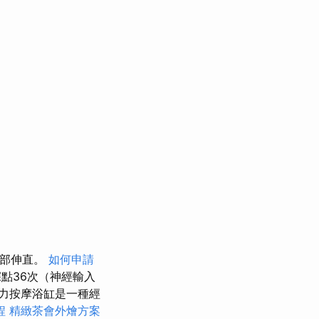
頭部伸直。
如何申請
點36次（神經輸入
力按摩浴缸是一種經
程
精緻茶會外燴方案