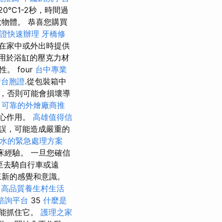
20℃1-2秒，時間過
物體。 恭喜您購買
證快速辦理
牙橋修
在家中或外出時提供
 用於浴缸的壓克力材
 four
台中專業
請台胞證
.從包裝箱中
，否則可能會損壞導
此
可靠的外燴廠商推
心作用。
高雄值得信
錯誤，可能造成嚴重的
水的緊急處理方案
床經驗。 一旦您確信
甚至去騎自行車或遠
來新的感覺和意識。
高品質養生村生活
諮詢平台
35
什麼是
能抓住它。
護理之家