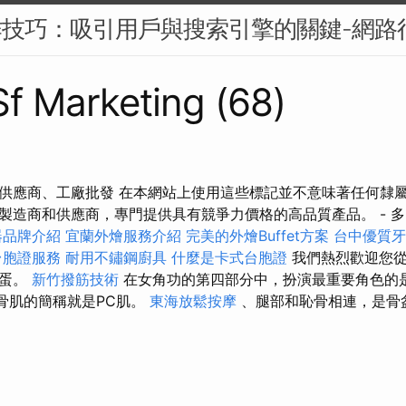
作技巧：吸引用戶與搜索引擎的關鍵-網路
 Sf Marketing (68)
商、供應商、工廠批發 在本網站上使用這些標記並不意味著任何隸
製造商和供應商，專門提供具有競爭力價格的高品質產品。 - 
器品牌介紹
宜蘭外燴服務介紹
完美的外燴Buffet方案
台中優質牙
台胞證服務
耐用不鏽鋼廚具
什麼是卡式台胞證
我們熱烈歡迎您從
雞蛋。
新竹撥筋技術
在女角功的第四部分中，扮演最重要角色的是
尾骨肌的簡稱就是PC肌。
東海放鬆按摩
、腿部和恥骨相連，是骨