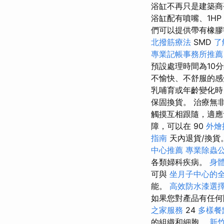
浴缸不再只是建築
浴缸配有噴嘴、1HP
們可以提供帶有橡膠
北撥筋療法
SMD
了
專業記帳事務所推薦
預設處理時間為10
不愉快、不舒服的
乳哺育或年齡變化時
保固換貨。 治療無
觸摸互相跟隨，適應
障，可以在 90
外燴
指南
天內退貨/換貨
中心推薦
專業除蟲
各類婦科疾病。
身
可與
坐月子中心的
能。
高效防水漆選
如果您對產品有任何
之家服務
24
多樣餐
的組織和細胞。
新