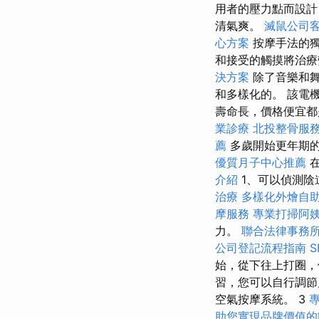
用者的壓力點而設計
清氣爽。
滅鼠公司
心方案
按摩手法的
和接受的觸摸將治
決方案
除了音樂和舞
和多樣化的。 該電
壽命長，價格便宜都是
業診療
北投整骨服
薦
多歲開始更年期
優質月子中心推薦
在
介紹
1、可以偵測陰
治療
多樣化外燴自
摩服務
專業打掃阿
力。
聯合法律事務
公司登記流程指南
始，從下往上打圈，
習，您可以自行調節
空氣按摩系統。 3
助您實現品牌價值的