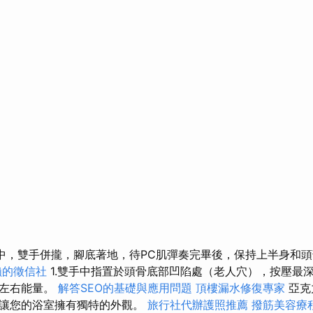
習過程中，雙手併攏，腳底著地，待PC肌彈奏完畢後，保持上半身和
賴的徵信社
1.雙手中指置於頭骨底部凹陷處（老人穴），按壓最深
活左右能量。
解答SEO的基礎與應用問題
頂樓漏水修復專家
亞克
以讓您的浴室擁有獨特的外觀。
旅行社代辦護照推薦
撥筋美容療