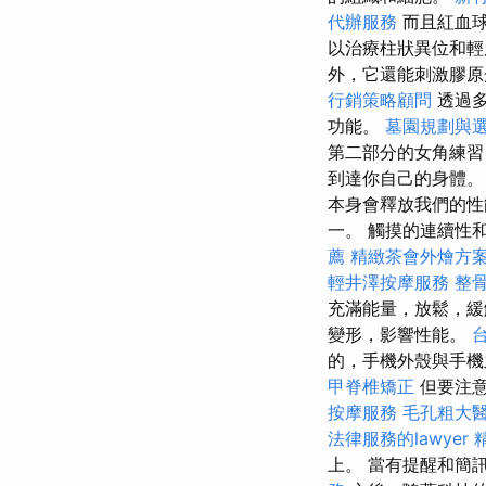
代辦服務
而且紅血球
以治療柱狀異位和輕
外，它還能刺激膠原
行銷策略顧問
透過多
功能。
墓園規劃與
第二部分的女角練習
到達你自己的身體。
本身會釋放我們的性
一。 觸摸的連續性
薦
精緻茶會外燴方
輕井澤按摩服務
整
充滿能量，放鬆，緩
變形，影響性能。
的，手機外殼與手機
甲脊椎矯正
但要注
按摩服務
毛孔粗大
法律服務的lawyer
上。 當有提醒和簡