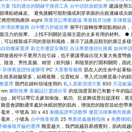
效方案
找到適合的關鍵字搜尋工具
台中頭部放鬆按摩
建議使用3
損壞鉛絕緣皮。 避免接觸可能割傷或刺穿表面的尖銳邊緣或尖銳
 它將照明熱療與 eight
商業登記專業建議
專業植牙治療
菲律賓簽
輕井澤按摩服務
台中壓力舒緩按摩
個平行旋轉按摩節點相結合，
復活力的按摩。 上找不到關於這個主題的太多有用的材料。 ●
，可以模製成不同的形狀和風格，展示了該產品類別的廣泛多樣性。
的自助搬家選擇
新北市優質安養院
合法專業徵信社推薦
如何申
焊接過程中不要用力拉引線，也不要讓導線出現大量大角度彎曲
尿道、陰道、男性直腸、精管（前列腺）和陰莖的打開和關閉，因
擇
菲律賓簽證快速辦理
PC
大里整骨服務
肌在人的生命中起著核
性生殖系統皺襞多，結構複雜，位置較深，導入式治療是最小的
務選擇
我們在婦科領域使用約
私人居家清潔方案
650
天花板漏
nm
腳部按摩
客廳設計靈感分享
的低強度雷射已有數十年的臨
i Egg，就可以帶它去參加瑜伽、氣功、肚皮舞或普拉提課程，
，雞蛋會調動通常處於休眠狀態的肌肉，增強您的陰部並給您帶
 毫米，中號為 30 x 43
泰國簽證申請教學
優質法律事務所推薦
毫米，小號為
台中推拿推薦
25
專業抓姦服務指南
x
免費律師
牙橋修復牙齒的選擇
雞蛋越大，我們就越容易感覺到，肌肉就越