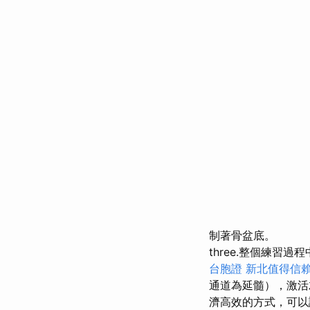
制著骨盆底。
three.整個練
台胞證
新北值得信
通道為延髓），激
濟高效的方式，可