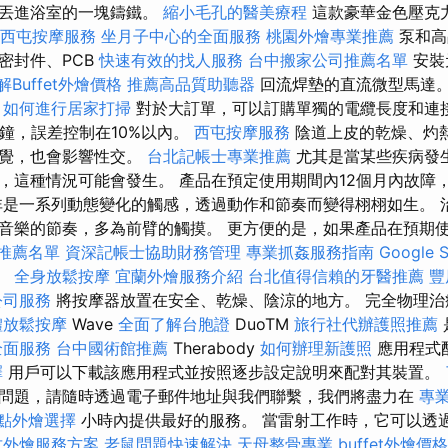
商丟進浴室的一塊鑄鐵。
縮小毛孔的醫美療程
這款豪華金色壓克
西屯按摩服務
坐月子中心的全面服務
桃園外燴專業推薦
泵和高
密封件、PCB
快速有效的找人服務
台中搬家公司推薦名單
安裝
解Buffet外燴價格
推薦高品質助聽器
回流焊墊的直流微型馬達
如何進行居家打掃
對於大訂單，可以訂購單獨的電纜長度和連
分鐘，誤差控制在10%以內。
西屯按摩服務
陰道上皮的乾燥、灼
感覺，也會影響性交。
台北記帳士專業推薦
尤其是當某些疾病發
，這種情況可能會發生。 產品在預定使用期間內12個月內故障
非是一系列動態變化的觸感，透過動作和節奏而變得栩栩如生。 
音樂的節奏，多為前臂的觸摸。 更方便的是，如果產品在預期
推薦名單
資深記帳士協助財務管理
專業抓姦服務指南
Google 
。
全身放鬆按摩
宜蘭外燴服務介紹
台北值得信賴的牙醫推薦
豐
公司服務
將按摩器放置在安全、乾燥、陰涼的地方。 完全物理治
體放鬆按摩
Wave
全面了解台胞證
DuoTM
旅行社代辦護照推薦
全面服務
台中國術館推薦
Therabody
如何辦理新護照
應用程式
擇
用戶可以下載該應用程式並按照逐步設定說明來配對其裝置。
問題，請隨時透過電子郵件地址與我們聯繫，我們將盡力在
專
點外燴選擇
小時內提供最好的服務。 當雷射工作時，它可以透
竹外燴服務方案
老鼠問題快速解決
天母整骨專業
buffet外燴