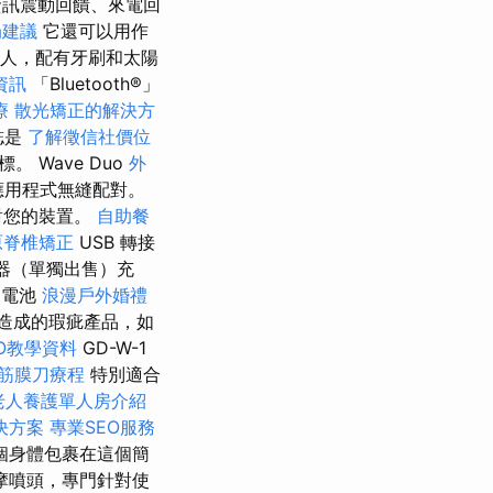
資訊震動回饋、來電回
局建議
它還可以用作
人，配有牙刷和太陽
資訊
「Bluetooth®」
療
散光矯正的解決方
誌是
了解徵信社價位
。 Wave Duo
外
y 應用程式無縫配對。
對您的裝置。
自助餐
原脊椎矯正
USB 轉接
器（單獨出售）充
，電池
浪漫戶外婚禮
因造成的瑕疵產品，如
EO教學資料
GD-W-1
筋膜刀療程
特別適合
老人養護單人房介紹
決方案
專業SEO服務
個身體包裹在這個簡
摩噴頭，專門針對使