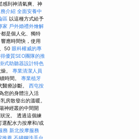
鬆感到神清氣爽、神
服務介紹
全面安養中
論區
以這種方式給予
專家
戶外婚禮外燴解
合都是個人化、獨特
，響應時間快，使用
、50
眼科權威的專
得優質SEO團隊的推
掛式助聽器設計特色
乾燥。
專業清潔人員
持續時間。
專業植牙
代醫療診斷。
西屯按
為您的身體注入活
乳房散發出的溫暖。
陽神經叢的中間開
狀況。 透過這個練
可選配水力按摩和/或
服務
新北按摩服務
院推薦
不鏽鋼洗手台