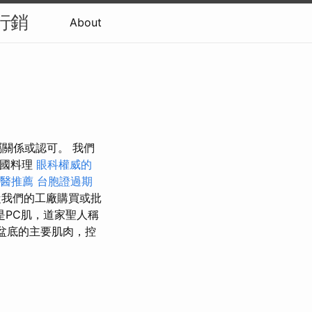
行銷
About
屬關係或認可。 我們
多國料理
眼科權威的
醫推薦
台胞證過期
我們的工廠購買或批
PC肌，道家聖人稱
盆底的主要肌肉，控