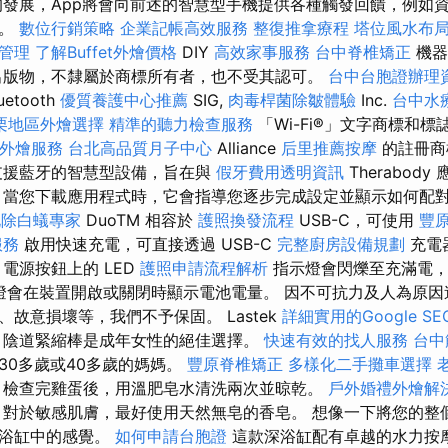
發展，App將會向前述的智慧型手機提供各種觸發回饋，例如
等。
數位行銷策略
企業記帳高效服務
整復推拿療程
塔位風水布
管理
了解Buffet外燴價格
DIY
高效家事服務
台中脊椎矯正
機器
出版物，不隸屬於商標所有者，也不受其認可。
台中台胞證辦理
tooth
優質養護中心推薦
SIG,
肉毒桿菌除皺體驗
Inc.
台中水
栗地區外燴選擇
精準的聽力檢查服務
「Wi-Fi®」文字商標和標
屬外燴服務
台北高品質月子中心
Alliance
后里推薦按摩
的註冊商標
支援藍牙的智慧型設備，旨在與
假牙費用透明資訊
Therabod
當您下載應用程式時，它會指導您逐步完成設定並顯示如何配
北除白蟻專家
DuoTM 相容於
護照換發流程
USB-C，可使用
豐
服務
啟用快速充電，可直接透過 USB-C
完整廚房設備規劃
充電
電源按鈕上的 LED
護照申請流程解析
指示燈會閃爍至充滿電
示燈會在裝置開啟或關閉時顯示電池電量。 因不可抗力及人為原
故意損壞等，我們不予保固。 Lastek
詳細實用的Google S
陰道緊縮棒是成年女性的絕佳選擇。
快速有效的找人服務
台中
30多歲或40多歲的媽媽。
豐原脊椎矯正
多樣化二手攤車選擇
檢查完雞蛋後，用溫肥皂水清洗兩次並晾乾。
戶外婚禮外燴解
對於敏感肌膚，最好使用天然無皂的香皂。 想像一下將您的整
水浴缸中的感覺。
如何申請台胞證
這款深浴缸配有卓越的水力按