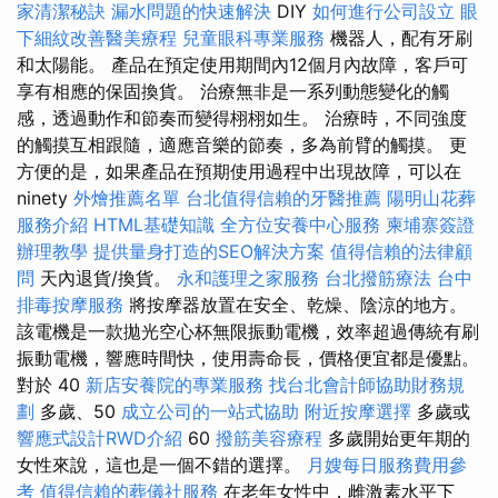
家清潔秘訣
漏水問題的快速解決
DIY
如何進行公司設立
眼
下細紋改善醫美療程
兒童眼科專業服務
機器人，配有牙刷
和太陽能。 產品在預定使用期間內12個月內故障，客戶可
享有相應的保固換貨。 治療無非是一系列動態變化的觸
感，透過動作和節奏而變得栩栩如生。 治療時，不同強度
的觸摸互相跟隨，適應音樂的節奏，多為前臂的觸摸。 更
方便的是，如果產品在預期使用過程中出現故障，可以在
ninety
外燴推薦名單
台北值得信賴的牙醫推薦
陽明山花葬
服務介紹
HTML基礎知識
全方位安養中心服務
柬埔寨簽證
辦理教學
提供量身打造的SEO解決方案
值得信賴的法律顧
問
天內退貨/換貨。
永和護理之家服務
台北撥筋療法
台中
排毒按摩服務
將按摩器放置在安全、乾燥、陰涼的地方。
該電機是一款拋光空心杯無限振動電機，效率超過傳統有刷
振動電機，響應時間快，使用壽命長，價格便宜都是優點。
對於 40
新店安養院的專業服務
找台北會計師協助財務規
劃
多歲、50
成立公司的一站式協助
附近按摩選擇
多歲或
響應式設計RWD介紹
60
撥筋美容療程
多歲開始更年期的
女性來說，這也是一個不錯的選擇。
月嫂每日服務費用參
考
值得信賴的葬儀社服務
在老年女性中，雌激素水平下