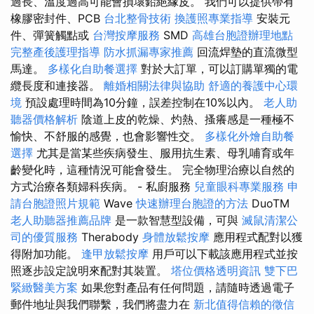
過長、溫度過高可能會損壞鉛絕緣皮。 我們可以提供帶有
橡膠密封件、PCB
台北整骨技術
換護照專業指導
安裝元
件、彈簧觸點或
台灣按摩服務
SMD
高雄台胞證辦理地點
完整產後護理指導
防水抓漏專家推薦
回流焊墊的直流微型
馬達。
多樣化自助餐選擇
對於大訂單，可以訂購單獨的電
纜長度和連接器。
離婚相關法律與協助
舒適的養護中心環
境
預設處理時間為10分鐘，誤差控制在10%以內。
老人助
聽器價格解析
陰道上皮的乾燥、灼熱、搔癢感是一種極不
愉快、不舒服的感覺，也會影響性交。
多樣化外燴自助餐
選擇
尤其是當某些疾病發生、服用抗生素、母乳哺育或年
齡變化時，這種情況可能會發生。 完全物理治療以自然的
方式治療各類婦科疾病。 - 私廚服務
兒童眼科專業服務
申
請台胞證照片規範
Wave
快速辦理台胞證的方法
DuoTM
老人助聽器推薦品牌
是一款智慧型設備，可與
滅鼠清潔公
司的優質服務
Therabody
身體放鬆按摩
應用程式配對以獲
得附加功能。
逢甲放鬆按摩
用戶可以下載該應用程式並按
照逐步設定說明來配對其裝置。
塔位價格透明資訊
雙下巴
緊緻醫美方案
如果您對產品有任何問題，請隨時透過電子
郵件地址與我們聯繫，我們將盡力在
新北值得信賴的徵信