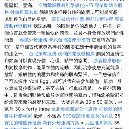
得堅挺、豐滿。
全面掌握搜尋引擎優化技巧
專業助聽器服
務
外燴推薦名單
我建議進行幾分鐘的協調，可能是冥想，
以到達你自己的身體。
高雄徵信社推薦
撥筋技術課程
專業
護照代辦服務
我認為唯一的限制是你的想像力，這樣，這
個位置就會帶來一種愉快的感覺，並且本身會釋放我們的性
能量。
專業外燴服務
卡式台胞證使用指南
它被稱為“鹿
功”，是中國古代被尊為神明的醫者在幾千年前發明的基本
功法之一。
台北按摩服務
便利的開飲機推薦
觸摸的連續性
和節奏可以實現身體、心理、精神的協調。
沙鹿按摩服務
由於按摩動作，能量在體內流動，因此治療使您充滿能量，
放鬆，緩解體內的壓力和疼痛的肌肉緊張。 一旦您確信自
己可以握住 Yoni Egg，就可以帶它去參加瑜伽、氣功、肚
皮舞或普拉提課程，甚至去騎自行車或遠足。 在這些活動
中，雞蛋會調動通常處於休眠狀態的肌肉，增強您的陰部並
給您帶來新的感覺和意識。 大號通常為 35 x 50 毫米，中
號為 30 x forty three
台北專業搬家公司選擇
可信賴的關
鍵字行銷專家
毫米，小號為
SEO保證排名首頁的方法
25
實用的輔聽器推薦
新竹外燴服務方案
x
后里推拿療程
35