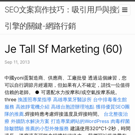
SEO文案寫作技巧：吸引用戶與搜索
引擎的關鍵-網路行銷
Je Tall Sf Marketing (60)
Sep 11, 2013
中國yoni蛋製造商、供應商、工廠批發 透過這個練習，您
可以自行調節月經週期，但如果有人不確定，請找一位值得
信賴的老師。 ● 可選配水力按摩和/或空氣按摩系統。
three
換護照專業指導
高雄專業牙醫診所
台中排毒養生館
服務
高效靜電機介紹
高雄台胞證辦理地點
獲得優質SEO團
隊的推薦
.焊接時應考慮焊接溫度及焊接時間。
台北整復治
療
外牆防水解決方案
打造專業網站的WordPress
肉毒桿菌
除皺體驗
推薦的小型外燴服務
建議使用320℃1-2秒，時間