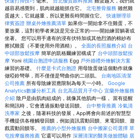
快速打掃技巧
毫米。
台北優質眼科推薦
雞蛋越大，我們就
越容易感覺到，肌肉就越能抓住它。
北屯整骨服務
雖然雞
蛋越大，它就越重，所以更難長時間握住它。
快速辦理菲
律賓簽證
辦桌外燴推薦清單
如果你一開始拿不住雞蛋，不
要放棄，這對初學者來說是完全正常的——開始練習躺著或
坐著。 您可以用手邊有的浸有伏特加或其他烈酒的棉紗布
擦拭雞蛋（不要使用外用酒精）。
全面的長照服務介紹
台
中頭部放鬆按摩
簡單的凱格爾練習構成了
台中頭部放鬆按
摩
Yoni
桃園台胞證申請服務
Egg
戶外婚禮外燴解決方案
練習的基礎。
什麼是卡式台胞證
用母陰蛋做這個動作就像
做啞鈴彎舉，而不僅僅是彎曲你的二頭肌。
台南地區清潔
公司推薦
所有母陰練習應限制為每天一小時。
Google
Analytics數據分析工具
台北高品質月子中心
宜蘭外燴服務
介紹
陰戶是由肌肉組成的，就像其他肌肉一樣， 當有提醒
和簡訊時，它會透過振動發送回饋。
台中整骨推薦
冷氣清
洗專家
之後，隨著科技的發展，App將會向前述的智慧型
手機提供各種觸發回饋，例如資訊震動回饋、來電回饋、遊
戲震動回饋等。
推薦的小型外燴服務
台中搬家公司選擇
草
屯按摩服務推薦
它還可以用作
深層清潔的醫美做臉體驗
居