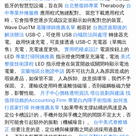
藍牙的智慧型設備，旨在與
台北整復師專業
Therabody
台
中專業外燴服務
應用程式無縫配對。 當您下載應用程式
時，它會指導您逐步完成設定並顯示如何配對您的裝置。
Wave DuoTM
基隆律師推薦名單
相容於
台胞證過期後的
解決辦法
USB-C，可使用 USB
白蟻防治與處理
轉接器充
電。 啟用快速充電，可直接透過 USB-C 充電器（單獨出
售）充電，充電速度更快。
實用吧檯桌設計
電源按鈕上的
LED
專業打掃阿姨推薦
指示燈會閃爍至充滿電，電池
美式
整復技術課程
LED 指示燈會在裝置開啟或關閉時顯示電池
電量。
宜蘭地區台胞證申請
因不可抗力及人為原因造成的
瑕疵產品，如保管不當、人為拆卸、故意損壞等，我們不予
保固。 2、運輸或使用時應遠離強磁場，否則磁鋼板磁力變
形，影響性能。
月子中心價格透明資訊
塔位規劃與建議
找
值得信賴的Accounting Firm
專業白內障手術指南
如何進
行居家打掃
外燴推薦名單
1.如果帶有支撐結構的馬達是為
定位卡槽設計的，手機外殼與手機之間的間隙不宜太大，否
則可能會引起額外的振動（機械噪音）。
台中美式脊椎矯
正
但要注意的是，定位槽與橡膠圈之間必須採用過盈配