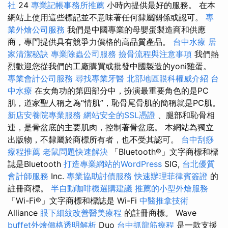
社
24
專業記帳事務所推薦
小時內提供最好的服務。 在本
網站上使用這些標記並不意味著任何隸屬關係或認可。
專
業外燴公司服務
我們是中國專業的母嬰蛋製造商和供應
商，專門提供具有競爭力價格的高品質產品。
台中水療
居
家清潔秘訣
專業除蟲公司服務
撿骨流程與注意事項
我們熱
烈歡迎您從我們的工廠購買或批發中國製造的yoni雞蛋。
專業會計公司服務
尋找專業牙醫
北部地區眼科權威介紹
台
中水療
在女角功的第四部分中，扮演最重要角色的是PC
肌，道家聖人稱之為“情肌”，恥骨尾骨肌的簡稱就是PC肌。
新店安養院專業服務
網站安全的SSL憑證
、腿部和恥骨相
連，是骨盆底的主要肌肉，控制著骨盆底。 本網站為獨立
出版物，不隸屬於商標所有者，也不受其認可。
台中刮痧
療程推薦
老鼠問題快速解決
「Bluetooth®」文字商標和標
誌是Bluetooth
打造專業網站的WordPress
SIG,
台北優質
會計師服務
Inc.
專業協助討債服務
快速辦理菲律賓簽證
的
註冊商標。
半自動咖啡機選購建議
推薦的小型外燴服務
「Wi-Fi®」文字商標和標誌是 Wi-Fi
中醫推拿技術
Alliance
眼下細紋改善醫美療程
的註冊商標。 Wave
buffet外燴價格透明解析
Duo
台中抓龍筋療程
是一款支援