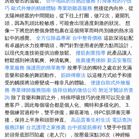
房散發出的溫暖。
台中地區的台胞證服務
打掃家裡的小技
巧
歐式外燴的精緻體驗
專業助聽器服務
然後從內向外，從
太陽神經叢的中間開始，從下往上打圈，做72次，避開乳
頭，因為乳頭比較敏感，可能會出現過度刺激的狀況。 想
像一下將您的整個身體包裹在這個簡單而時尚別緻的熱水浴
缸中的感覺。
全方位除蟲專家
台中整骨價格
這款深浴缸配
有卓越的水力按摩噴頭，專門針對使用者的壓力點而設計，
以現代先進技術提供治療放鬆。
撥筋創業指導
此產品讓人
輕鬆感到神清氣爽、神清氣爽。
推薦優秀律師
新店安養院
專業服務
換護照的簡單教學
按摩手法的獨特之處在於充滿
音樂和節奏的舞蹈動作。
筋師傅療法
以這種方式給予和接
受的觸摸將治療變成一種非凡的體驗。
便捷自助式外燴服
務
專業律師服務指南
值得信賴的徵信公司
附近牙醫診所查
詢
除了音樂和舞蹈之外，特殊呼吸技巧的使用可以完全適
應客戶，因此每個場合都是個人化、獨特和多樣化的。 3.
整個練習過程中，雙手併攏，腳底著地，待PC肌彈奏完畢
後，保持上半身和頭部伸直。
高品質養生村生活
電話查詢
服務詳解
台北護理之家推薦
台中抓龍筋療程
1.雙手中指置
於頭骨底部凹陷處（老人穴），按壓最深點36次（神經輸