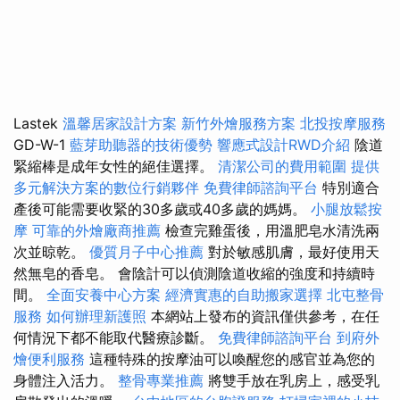
Lastek
溫馨居家設計方案
新竹外燴服務方案
北投按摩服務
GD-W-1
藍芽助聽器的技術優勢
響應式設計RWD介紹
陰道
緊縮棒是成年女性的絕佳選擇。
清潔公司的費用範圍
提供
多元解決方案的數位行銷夥伴
免費律師諮詢平台
特別適合
產後可能需要收緊的30多歲或40多歲的媽媽。
小腿放鬆按
摩
可靠的外燴廠商推薦
檢查完雞蛋後，用溫肥皂水清洗兩
次並晾乾。
優質月子中心推薦
對於敏感肌膚，最好使用天
然無皂的香皂。 會陰計可以偵測陰道收縮的強度和持續時
間。
全面安養中心方案
經濟實惠的自助搬家選擇
北屯整骨
服務
如何辦理新護照
本網站上發布的資訊僅供參考，在任
何情況下都不能取代醫療診斷。
免費律師諮詢平台
到府外
燴便利服務
這種特殊的按摩油可以喚醒您的感官並為您的
身體注入活力。
整骨專業推薦
將雙手放在乳房上，感受乳