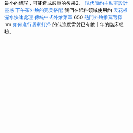
最小的錯誤，可能造成嚴重的後果2。
現代簡約主臥室設計
靈感
下午茶外燴的完美搭配
我們在婦科領域使用約
天花板
漏水快速處理
傳統中式外燴菜單
650
熱門外燴推薦選擇
nm
如何進行居家打掃
的低強度雷射已有數十年的臨床經
驗。