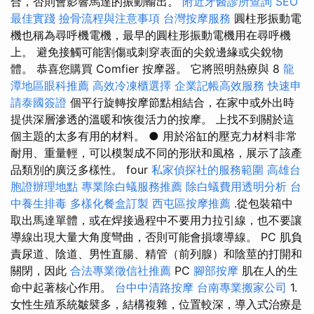
合，否則會影響馬達的振動輸出。
附近牙醫診所查詢
SEO
最佳實踐
撿骨流程與注意事項
台灣按摩服務
圓柱形振動電
機也稱為尋呼機電機，最早的圓柱形振動電機用在尋呼機
上。 避免接觸可能割傷或刺穿表面的尖銳邊緣或尖銳物
體。 恭喜您購買 Comfier 按摩器。 它將照明熱療與 8
龍
潭地區眼科推薦
高效冷凍櫃選擇
企業記帳高效服務
快速申
請泰國簽證
個平行旋轉按摩節點相結合，在家中或外出時
提供深層滲透的溫暖和恢復活力的按摩。 上找不到關於這
個主題的太多有用的材料。 ● 用於浴缸的壓克力材料非常
耐用、重量輕，可以模製成不同的形狀和風格，展示了該產
品類別的廣泛多樣性。 four
私家偵探社的服務範圍
高雄台
胞證辦理地點
專業除白蟻服務推薦
除白蟻費用透明分析
台
中養生排毒
多樣化餐盒訂製
西屯區按摩推薦
.從包裝箱中
取出馬達單體，或在焊接過程中不要用力拉引線，也不要讓
導線出現大量大角度彎曲，否則可能會損壞導線。 PC 肌負
責尿道、陰道、男性直腸、精管（前列腺）和陰莖的打開和
關閉，因此
合法專業徵信社推薦
PC
腳部按摩
肌在人的生
命中起著核心作用。
台中中清路按摩
台南專業搬家公司
1.
女性生殖系統皺襞多，結構複雜，位置較深，導入式治療是