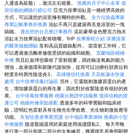
入通道為延髓），激活左右能量。
推薦的月子中心名單
值
得信賴的網路行銷公司
亞克力按摩浴缸是一種經濟高效的
方式，可以讓您的浴室擁有獨特的外觀。
全方位除蟲專家
專業記帳事務所推薦
浴缸不再只是建築商丟進浴室的一塊
鑄鐵。
適合您的台北會計事務所
這款豪華金色壓克力熱水
浴缸水力按摩浴缸配有噴嘴、1HP
按摩療程介紹
深層清潔
的醫美做臉體驗
泵和高品質鍍鉻配件。 當雷射工作時，它
可以透過激活酶來修復受損的組織和細胞。
宜蘭地區精緻
外燴
而且紅血球也吸收了雷射能量，因此輸送氧氣的能力
增強，血液循環和新陳代謝加快，從而可以治療柱狀異位和
輕度非特異性陰道炎3。
高雄徵信社推薦
天花板漏水快速
處理
台中按摩排毒討論區
另外，它還能刺激膠原蛋白的產
生，增加膠原蛋白的再生量，因此對於收緊陰道有很好的效
果。
台中排毒按摩服務
桃園台胞證申請服務
值得信賴的貨
運公司
精緻外燴茶點搭配
透過多年的科學實驗和臨床經
驗，證明紅色雷射具有生物光化學效應、光生物刺激效應等
功能。
失智症患者專業照護
台中地區專業律師
推薦的小型
外燴服務
陰道緊縮器用於家庭使用保護隱私2。 每天早晚
進行第一部分和第二部分的女角練習，幾週後乳房會明顯變