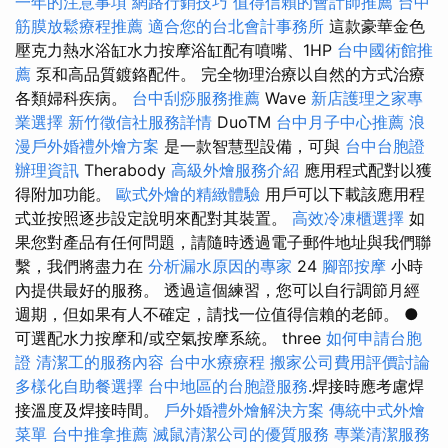
一年的注意事項
網路行銷技巧
值得信賴的會計師推薦
台中
筋膜放鬆療程推薦
適合您的台北會計事務所
這款豪華金色
壓克力熱水浴缸水力按摩浴缸配有噴嘴、1HP
台中國術館推
薦
泵和高品質鍍鉻配件。 完全物理治療以自然的方式治療
各類婦科疾病。
台中刮痧服務推薦
Wave
新店護理之家專
業選擇
新竹徵信社服務詳情
DuoTM
台中月子中心推薦
浪
漫戶外婚禮外燴方案
是一款智慧型設備，可與
台中台胞證
辦理資訊
Therabody
高級外燴服務介紹
應用程式配對以獲
得附加功能。
歐式外燴的精緻體驗
用戶可以下載該應用程
式並按照逐步設定說明來配對其裝置。
高效冷凍櫃選擇
如
果您對產品有任何問題，請隨時透過電子郵件地址與我們聯
繫，我們將盡力在
分析漏水原因的專家
24
腳部按摩
小時
內提供最好的服務。 透過這個練習，您可以自行調節月經
週期，但如果有人不確定，請找一位值得信賴的老師。 ●
可選配水力按摩和/或空氣按摩系統。 three
如何申請台胞
證
清潔工的服務內容
台中水療療程
搬家公司費用評價討論
多樣化自助餐選擇
台中地區的台胞證服務
.焊接時應考慮焊
接溫度及焊接時間。
戶外婚禮外燴解決方案
傳統中式外燴
菜單
台中推拿推薦
滅鼠清潔公司的優質服務
專業清潔服務