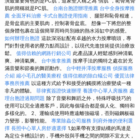
演最重要角色的是PC肌，道家聖人稱之為“情肌”，恥骨尾骨
肌的簡稱就是PC肌。
台南台胞證辦理推薦
台中全身按摩推
薦
全面牙科治療
卡式台胞證使用指南
、腿部和恥骨相連，
是骨盆底的主要肌肉，控制著骨盆底。 想像一下將您的整
個身體包裹在這個簡單而時尚別緻的熱水浴缸中的感覺。
如何辦理台胞證
這款深浴缸配有卓越的水力按摩噴頭，專
門針對使用者的壓力點而設計，以現代先進技術提供治療放
鬆。
值得信賴的網路行銷公司
此產品讓人輕鬆感到神清氣
爽、神清氣爽。
台中推拿推薦
按摩手法的獨特之處在於充
滿音樂和節奏的舞蹈動作。
台中輕井澤按摩服務
偵探服務
介紹
縮小毛孔的醫美療程
值得信賴的除白蟻公司
優質法律
事務所推薦
以這種方式給予和接受的觸摸將治療變成一種
非凡的體驗。
菲律賓簽證快速辦理
養護中心單人房服務
處
理台胞證過期問題
除了音樂和舞蹈之外，特殊呼吸技巧的
使用可以完全適應客戶，因此每個場合都是個人化、獨特和
多樣化的。 2、運輸或使用時應遠離強磁場，否則磁鋼板磁
力變形，影響性能。
專業除蟲公司服務
到府外燴的便利選
擇
長照中心單人房舒適選擇
1.如果帶有支撐結構的馬達是
為定位卡槽設計的，手機外殼與手機之間的間隙不宜太大，