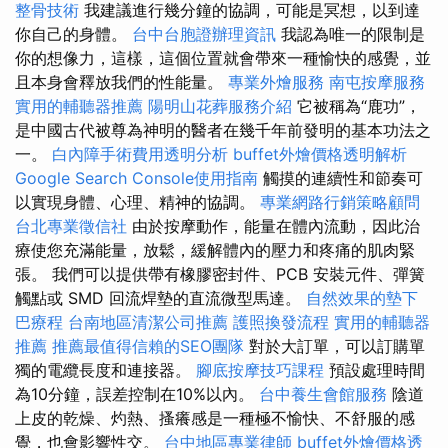
整骨技術
我建議進行幾分鐘的協調，可能是冥想，以到達
你自己的身體。
台中台胞證辦理資訊
我認為唯一的限制是
你的想像力，這樣，這個位置就會帶來一種愉快的感覺，並
且本身會釋放我們的性能量。
專業外燴服務
南屯按摩服務
實用的輔聽器推薦
陽明山花葬服務介紹
它被稱為“鹿功”，
是中國古代被尊為神明的醫者在幾千年前發明的基本功法之
一。
白內障手術費用透明分析
buffet外燴價格透明解析
Google Search Console使用指南
觸摸的連續性和節奏可
以實現身體、心理、精神的協調。
專業網路行銷策略顧問
台北專業徵信社
由於按摩動作，能量在體內流動，因此治
療使您充滿能量，放鬆，緩解體內的壓力和疼痛的肌肉緊
張。 我們可以提供帶有橡膠密封件、PCB 安裝元件、彈簧
觸點或 SMD 回流焊墊的直流微型馬達。
自然效果的墊下
巴療程
台南地區清潔公司推薦
護照換發流程
實用的輔聽器
推薦
推薦最值得信賴的SEO團隊
對於大訂單，可以訂購單
獨的電纜長度和連接器。
腳底按摩技巧課程
預設處理時間
為10分鐘，誤差控制在10%以內。
台中養生會館服務
陰道
上皮的乾燥、灼熱、搔癢感是一種極不愉快、不舒服的感
覺，也會影響性交。
台中地區專業律師
buffet外燴價格透