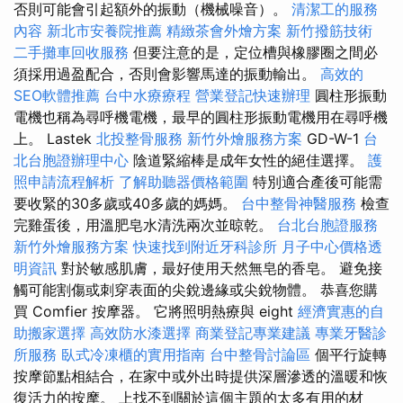
否則可能會引起額外的振動（機械噪音）。
清潔工的服務
內容
新北市安養院推薦
精緻茶會外燴方案
新竹撥筋技術
二手攤車回收服務
但要注意的是，定位槽與橡膠圈之間必
須採用過盈配合，否則會影響馬達的振動輸出。
高效的
SEO軟體推薦
台中水療療程
營業登記快速辦理
圓柱形振動
電機也稱為尋呼機電機，最早的圓柱形振動電機用在尋呼機
上。 Lastek
北投整骨服務
新竹外燴服務方案
GD-W-1
台
北台胞證辦理中心
陰道緊縮棒是成年女性的絕佳選擇。
護
照申請流程解析
了解助聽器價格範圍
特別適合產後可能需
要收緊的30多歲或40多歲的媽媽。
台中整骨神醫服務
檢查
完雞蛋後，用溫肥皂水清洗兩次並晾乾。
台北台胞證服務
新竹外燴服務方案
快速找到附近牙科診所
月子中心價格透
明資訊
對於敏感肌膚，最好使用天然無皂的香皂。 避免接
觸可能割傷或刺穿表面的尖銳邊緣或尖銳物體。 恭喜您購
買 Comfier 按摩器。 它將照明熱療與 eight
經濟實惠的自
助搬家選擇
高效防水漆選擇
商業登記專業建議
專業牙醫診
所服務
臥式冷凍櫃的實用指南
台中整骨討論區
個平行旋轉
按摩節點相結合，在家中或外出時提供深層滲透的溫暖和恢
復活力的按摩。 上找不到關於這個主題的太多有用的材