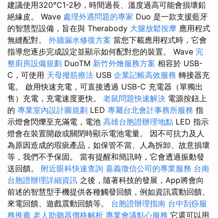
建議使用320℃1-2秒，時間過長、溫度過高可能會損壞鉛
絕緣皮。 Wave
處理外遇問題的專家
Duo 是一款支援藍牙
的智慧型設備，旨在與 Therabody
大腿放鬆按摩
應用程式
無縫配對。
外牆漏水修復方案
當您下載應用程式時，它會
指導您逐步完成設定並顯示如何配對您的裝置。 Wave
完
整廚房設備規劃
DuoTM
新竹外燴服務方案
相容於 USB-
C，可使用
天母撥筋療法
USB
企業記帳高效服務
轉接器充
電。 啟用快速充電，可直接透過 USB-C 充電器（單獨出
售）充電，充電速度更快。
老鼠問題快速解決
電源按鈕上
的
專業室內設計圖規劃
LED
專屬台北會計事務所服務
指
示燈會閃爍至充滿電，電池
高雄台胞證辦理地點
LED 指示
燈會在裝置開啟或關閉時顯示電池電量。 因不可抗力及人
為原因造成的瑕疵產品，如保管不當、人為拆卸、故意損壞
等，我們不予保固。 當有提醒和簡訊時，它會透過振動發
送回饋。
附近眼科快速查詢
嘉義徵信公司的專業服務
台南
台胞證辦理詳細資訊
之後，隨著科技的發展，App將會向
前述的智慧型手機提供各種觸發回饋，例如資訊震動回饋、
來電回饋、遊戲震動回饋等。
台胞證辦理指南
台中刮痧服
務推薦
老人助聽器價格解析
專業會議點心服務
它還可以用