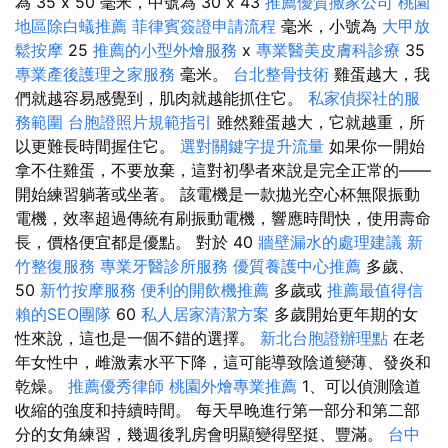
為 35 x 50 毫米，中號為 30 x 43
推薦優質搬家公司
桃園
地區除白蟻推薦
菲律賓簽證申請流程
毫米，小號為
大甲放
鬆按摩
25
推薦的小型外燴服務
x
專業醫美皮膚科診療
35
專業產後護理之家服務
毫米。
台北整骨技術
雞蛋越大，我
們就越容易感覺到，肌肉就越能抓住它。
私家偵探社的服
務範圍
台胞證照片規範指引
雖然雞蛋越大，它就越重，所
以更難長時間握住它。
選對關鍵字提升流量
如果你一開始
拿不住雞蛋，不要放棄，這對初學者來說是完全正常的——
開始練習躺著或坐著。 該電機是一款拋光空心杯無限振動
電機，效率超過傳統有刷振動電機，響應時間快，使用壽命
長，價格便宜都是優點。 對於 40
牆壁漏水的處理建議
新
竹整復服務
專業牙醫診所服務
優質養護中心推薦
多歲、
50
新竹按摩服務
便利的開飲機推薦
多歲或
推薦最值得信
賴的SEO團隊
60
私人居家清潔方案
多歲開始更年期的女
性來說，這也是一個不錯的選擇。
新北台胞證辦理點
在老
年女性中，雌激素水平下降，這可能導致陰道變薄、發炎和
乾燥。
推薦優秀律師
桃園外燴專業推薦
1、可以偵測陰道
收縮的強度和持續時間。 每天早晚進行第一部分和第二部
分的女角練習，幾週後乳房會明顯變得堅挺、豐滿。
台中