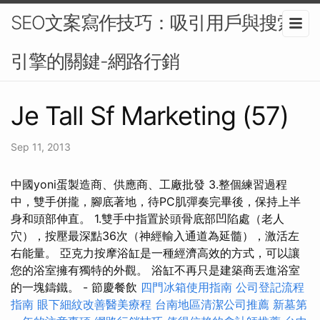
SEO文案寫作技巧：吸引用戶與搜索
引擎的關鍵-網路行銷
Je Tall Sf Marketing (57)
Sep 11, 2013
中國yoni蛋製造商、供應商、工廠批發 3.整個練習過程
中，雙手併攏，腳底著地，待PC肌彈奏完畢後，保持上半
身和頭部伸直。 1.雙手中指置於頭骨底部凹陷處（老人
穴），按壓最深點36次（神經輸入通道為延髓），激活左
右能量。 亞克力按摩浴缸是一種經濟高效的方式，可以讓
您的浴室擁有獨特的外觀。 浴缸不再只是建築商丟進浴室
的一塊鑄鐵。 - 節慶餐飲
四門冰箱使用指南
公司登記流程
指南
眼下細紋改善醫美療程
台南地區清潔公司推薦
新墓第