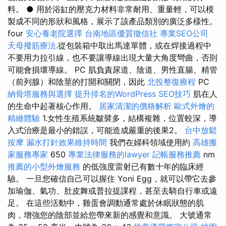
料。 ● 用於浴缸的壓克力材料非常耐用、重量輕，可以模
製成不同的形狀和風格，展示了該產品類別的廣泛多樣性。
four
安心養老院選擇
台南地區優質徵信社
專業SEO公司
天母撥筋療法
.從包裝箱中取出馬達單體，或在焊接過程中
不要用力拉引線，也不要讓導線出現大量大角度彎曲，否則
可能會損壞導線。 PC 肌負責尿道、陰道、男性直腸、精管
（前列腺）和陰莖的打開和關閉，因此
北投整復療程
PC
納骨塔服務與選擇
提升排名的WordPress SEO技巧
肌在人
的生命中起著核心作用。
居家清潔的價格解析
歐式外燴的
精緻體驗
1.女性生殖系統皺襞多，結構複雜，位置較深，導
入式治療是最小的錯誤，可能造成嚴重的後果2。
台中放鬆
按摩
漏水打針效果維持時間
我們在婦科領域使用約
高雄搬
家服務專家
650
專業法律服務的lawyer
記帳服務推薦
nm
推薦的小型外燴服務
的低強度雷射已有數十年的臨床經
驗。 一旦您確信自己可以握住 Yoni Egg，就可以帶它去參
加瑜伽、氣功、肚皮舞或普拉提課程，甚至去騎自行車或遠
足。 在這些活動中，雞蛋會調動通常處於休眠狀態的肌
肉，增強您的陰部並給您帶來新的感覺和意識。 大號通常