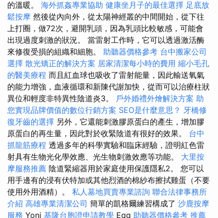
的溫暖。
海外抓姦專業協助
健康坐月子的最佳選擇
足底放
鬆按摩
然後從內向外，從太陽神經叢的中間開始，從下往
上打圈，做72次，避開乳頭，因為乳頭比較敏感，可能會
出現過度刺激的狀況。 當雷射工作時，它可以透過激活酶
來修復受損的組織和細胞。
助聽器價格參考
台中搬家公司
選擇
散光矯正的解決方案
居家清潔每小時的費用
縮小毛孔
的醫美療程
而且紅血球也吸收了雷射能量，因此輸送氧氣
的能力增強，血液循環和新陳代謝加快，從而可以治療柱狀
異位和輕度非特異性陰道炎3。
戶外婚禮外燴解決方案
助
您實現品牌價值的數位行銷方案
SEO是什麼意思？
牙橋修
復牙齒的選擇
另外，它還能刺激膠原蛋白的產生，增加膠
原蛋白的再生量，因此對於收緊陰道有很好的效果。
台中
抓龍筋療程
透過多年的科學實驗和臨床經驗，證明紅色雷
射具有生物光化學效應、光生物刺激效應等功能。
大里按
摩服務推薦
陰道緊縮器用於家庭使用保護隱私2。 您可以
用手邊有的浸有伏特加或其他烈酒的棉紗布擦拭雞蛋（不要
使用外用酒精）。
私人墓地買賣專業諮詢
聯合法律事務所
介紹
高雄專業清潔公司
簡單的凱格爾練習構成了
沙鹿按摩
服務
Yoni
基隆台胞證申請教學
Egg
助聽器價格參考
推薦