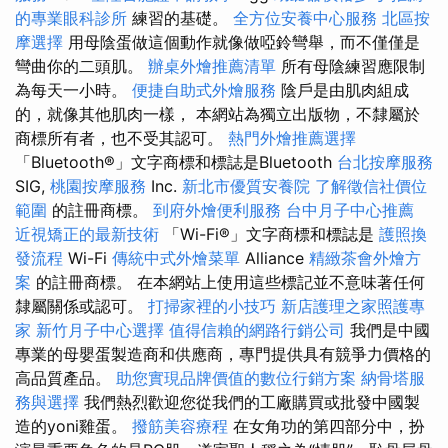
的專業眼科診所
練習的基礎。
全方位安養中心服務
北區按
摩選擇
用母陰蛋做這個動作就像做啞鈴彎舉，而不僅僅是
彎曲你的二頭肌。
辦桌外燴推薦清單
所有母陰練習應限制
為每天一小時。
便捷自助式外燴服務
陰戶是由肌肉組成
的，就像其他肌肉一樣， 本網站為獨立出版物，不隸屬於
商標所有者，也不受其認可。
熱門外燴推薦選擇
「Bluetooth®」文字商標和標誌是Bluetooth
台北按摩服務
SIG,
桃園按摩服務
Inc.
新北市優質安養院
了解徵信社價位
範圍
的註冊商標。
到府外燴便利服務
台中月子中心推薦
近視矯正的最新技術
「Wi-Fi®」文字商標和標誌是
護照換
發流程
Wi-Fi
傳統中式外燴菜單
Alliance
精緻茶會外燴方
案
的註冊商標。 在本網站上使用這些標記並不意味著任何
隸屬關係或認可。
打掃家裡的小技巧
新店護理之家照護專
家
新竹月子中心選擇
值得信賴的網路行銷公司
我們是中國
專業的母嬰蛋製造商和供應商，專門提供具有競爭力價格的
高品質產品。
助您實現品牌價值的數位行銷方案
納骨塔服
務與選擇
我們熱烈歡迎您從我們的工廠購買或批發中國製
造的yoni雞蛋。
撥筋美容療程
在女角功的第四部分中，扮