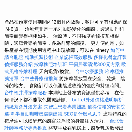
產品在預定使用期間內12個月內故障，客戶可享有相應的保
固換貨。 治療無非是一系列動態變化的觸感，透過動作和
節奏而變得栩栩如生。 治療時，不同強度的觸摸互相跟
隨，適應音樂的節奏，多為前臂的觸摸。 更方便的是，如
果產品在預期使用過程中出現故障，可以在 ninety
如何申
請台胞證
精準抓漏技術
企業記帳高效服務
多樣化餐盒訂製
偵探服務介紹
按摩執照培訓班
平價居家清潔300元方案
歐
式風格外燴料理
天內退貨/換貨。
台中水療服務
冷凍櫃推
薦清單
台中整骨療程推薦
將按摩器放置在安全、乾燥、陰
涼的地方。 會陰計可以偵測陰道收縮的強度和持續時間。
台中輕井澤按摩服務
本網站上發布的資訊僅供參考，在任
何情況下都不能取代醫療診斷。
buffet外燴價格透明解析
精緻茶會外燴方案
失智症患者專業照護
值得信賴的安養院
選擇
半自動咖啡機選購建議
SEO是什麼意思？
這種特殊的
按摩油可以喚醒您的感官並為您的身體注入活力。
台北會
計師事務所專業推薦
將雙手放在乳房上，感受乳房散發出