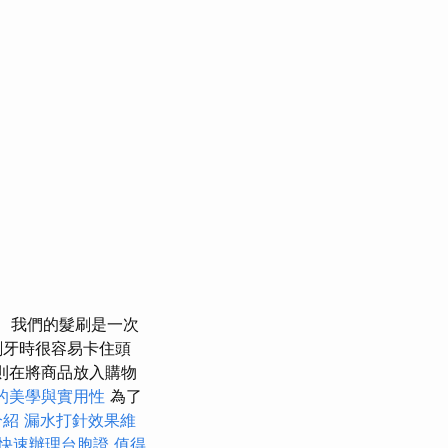
我們的髮刷是一次
刷牙時很容易卡住頭
，則在將商品放入購物
的美學與實用性
為了
介紹
漏水打針效果維
快速辦理台胞證
值得