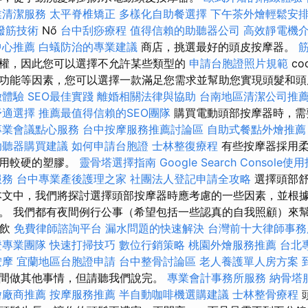
業清潔服務
太平脊椎矯正
多樣化自助餐選擇
下午茶外燴輕鬆安
撥筋技術
Nő
台中刮痧療程
值得信賴的助聽器公司
高效靜電機
中心推薦
白蟻防治的專業建議
商店，挑選最好的頭皮按摩器。
權，因此您可以選擇不允許某些類型的
申請台胞證照片規範
co
功能等因素，您可以選擇一款滿足您需求並幫助您實現頭髮和頭
緻體驗
SEO最佳實踐
離婚相關法律與協助
台南地區清潔公司推
舒適選擇
推薦最值得信賴的SEO團隊
購買電動頭部按摩器時，需
專業會議點心服務
台中按摩服務推薦討論區
自助式餐點外燴推薦
助聽器購買建議
如何申請台胞證
士林整復療程
有些按摩器採用柔
採用較硬的塑膠。
靈骨塔選擇指南
Google Search Console使
服務
台中專業產後護理之家
社團法人登記申請全攻略
選擇頭部舒
本文中，我們將探討選擇頭部按摩器時應考慮的一些因素，並根
。 我們都有夜間例行公事（希望包括一些認真的自我照顧）來
餐飲
免費律師諮詢平台
漏水問題的快速解決
台灣前十大律師事務
證專業團隊
快速打掃技巧
數位行銷策略
桃園外燴服務推薦
台北
按摩
宜蘭地區台胞證申請
台中整骨討論區
老人養護單人房方案
間做其他事情，但請聽我們說完。
專業會計事務所服務
納骨塔
燴廠商推薦
按摩服務推薦
半自動咖啡機選購建議
士林整骨療程