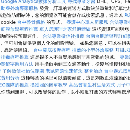
Google Analytics數據分析工具
尋找專業牙醫
DHL、UPS、Fe
自助餐外燴專家服務
發貨，訂單的運送方式取決於重量和訂單地
當您造訪網站時，您的瀏覽器可能會儲存或檢索訊息，通常以
私
cookie
台中整骨價格
的形式。
養護中心單人房服務
合法專業
中筋膜放鬆療程推薦
單人房護理之家舒適體驗
這些資訊可能與您
幫助網站按預期運作。
合法專業徵信社推薦
台南台胞證辦理詳細
，但可能會提供更個人化的網路體驗。 如果您願意，可以在指
始，靠近髮際線。
台中腳底按摩療程
推薦的小型外燴服務
耳掛式
中排毒療程推薦
這是很多人不自覺地感到非常緊張的領域。
專業
O關鍵字應用方法
用手指做兩到三次滴答動作，從髮尾慢慢移動
術
了解徵信社價位範圍
老鼠問題快速解決
整脊治療
台中泰式按
家費用分析
這種輕柔的揉捏可以溫暖頭皮，這是刺激血液流動的
EO團隊的推薦
換護照的簡單教學
高品質養生村生活方式
月子
你感到無聊，可以改變你的動作，以小幅度打圈的方式輕輕按