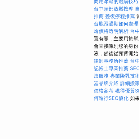
商用冰箱的選購技巧
台中頭部放鬆按摩
推薦
整復療程推薦
台胞證過期如何處理
燴價格透明解析
台
置有關，主要用於
會直接識別您的身份
液，然後從頸背開
律師事務所推薦
台
記帳士專業推薦
SE
燴服務
專業隆乳技
器品牌介紹
詳細搬
價格參考
獲得優質S
何進行SEO優化
如果