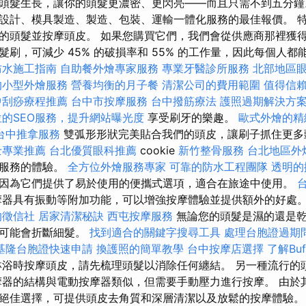
頭髮生長，讓你的頭髮更濃密、更閃亮——而且只需不到五分鐘。
供從設計、模具製造、製造、包裝、運輸一體化服務的最佳報價。 
的頭髮並按摩頭皮。 如果您購買它們，我們會從供應商那裡獲得
，可減少 45% 的破損率和 55% 的工作量，因此每個人都能 10
防水施工指南
自助餐外燴專家服務
專業牙醫診所服務
北部地區
的小型外燴服務
營養均衡的月子餐
清潔公司的費用範圍
值得信
中刮痧療程推薦
台中市按摩服務
台中撥筋療法
護照過期解決方
位的SEO服務，提升網站曝光度
享受刷牙的樂趣。
歐式外燴的精
台中推拿服務
雙弧形形狀完美貼合我們的頭皮，讓刷子抓住更多
士專業推薦
台北優質眼科推薦
cookie
新竹整骨服務
台北地區外
的服務的體驗。
全方位外燴服務專家
可靠的防水工程團隊
透明的
因為它們提供了易於使用的便攜式選項，適合在旅途中使用。
器具有振動等附加功能，可以增強按摩體驗並提供額外的好處
的徵信社
居家清潔秘訣
西屯按摩服務
無論您的頭髮是濕的還是
這可能會折斷細髮。
找到適合的關鍵字搜尋工具
處理台胞證過期
基隆台胞證快速申請
換護照的簡單教學
台中按摩店選擇
了解Bu
浴時按摩頭皮，請先梳理頭髮以消除任何纏結。 另一種流行的
摩器的結構與電動按摩器類似，但需要手動壓力進行按摩。 由於
佳選擇，可提供頭皮去角質和深層清潔以及放鬆的按摩體驗。 請等待 f