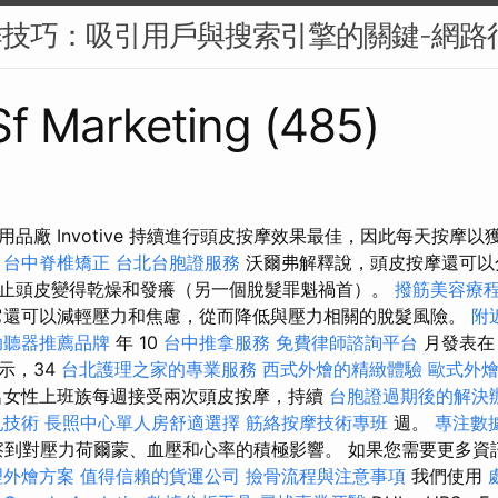
作技巧：吸引用戶與搜索引擎的關鍵-網路
 Sf Marketing (485)
品廠 Invotive 持續進行頭皮按摩效果最佳，因此每天按摩
台中脊椎矯正
台北台胞證服務
沃爾弗解釋說，頭皮按摩還可以
止頭皮變得乾燥和發癢（另一個脫髮罪魁禍首）。
撥筋美容療
還可以減輕壓力和焦慮，從而降低與壓力相關的脫髮風險。
附
助聽器推薦品牌
年 10
台中推拿服務
免費律師諮詢平台
月發表在
示，34
台北護理之家的專業服務
西式外燴的精緻體驗
歐式外
女性上班族每週接受兩次頭皮按摩，持續
台胞證過期後的解決
乳技術
長照中心單人房舒適選擇
筋絡按摩技術專班
週。
專注數
察到對壓力荷爾蒙、血壓和心率的積極影響。 如果您需要更多資
理外燴方案
值得信賴的貨運公司
撿骨流程與注意事項
我們使用