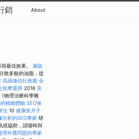
行銷
About
以獲得最佳效果。
滅鼠
分散多餘的油脂，從
程
高雄徵信社推薦
全
近按摩選擇
2016
安
《物理治療科學雜
燴的精緻體驗
SEO保
辦法
10
健康坐月子
據分析的SEO專家
研
訊或協助，請隨時與
處理外遇問題的專家