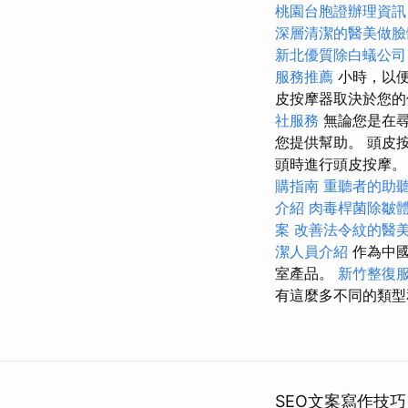
桃園台胞證辦理資訊
深層清潔的醫美做臉
新北優質除白蟻公司
服務推薦
小時，以
皮按摩器取決於您
社服務
無論您是在尋
您提供幫助。 頭皮
頭時進行頭皮按摩。 
購指南
重聽者的助
介紹
肉毒桿菌除皺
案
改善法令紋的醫
潔人員介紹
作為中國
室產品。
新竹整復
有這麼多不同的類型
SEO文案寫作技