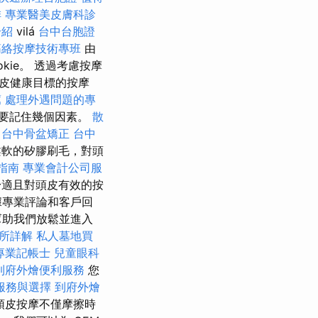
排
專業醫美皮膚科診
介紹
vilá
台中台胞證
筋絡按摩技術專班
由
okie。 透過考慮按摩
皮健康目標的按摩
薦
處理外遇問題的專
要記住幾個因素。
散
台中骨盆矯正
台中
軟的矽膠刷毛，對頭
用指南
專業會計公司服
適且對頭皮有效的按
據專業評論和客戶回
幫助我們放鬆並進入
所詳解
私人墓地買
專業記帳士
兒童眼科
到府外燴便利服務
您
服務與選擇
到府外燴
頭皮按摩不僅摩擦時