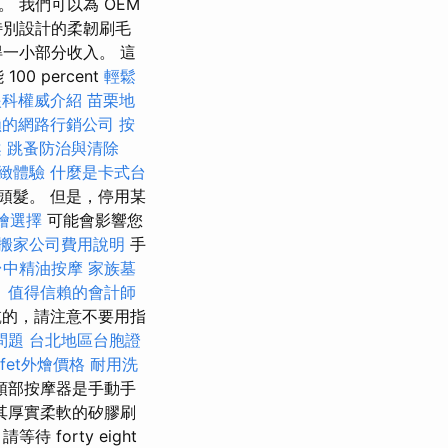
 我們可以為 OEM
特別設計的柔韌刷毛
一小部分收入。 這
0 percent
輕鬆
眼科權威介紹
苗栗地
賴的網路行銷公司
按
案
跳蚤防治與清除
緻體驗
什麼是卡式台
頭髮。 但是，停用某
燴選擇
可能會影響您
搬家公司費用說明
手
台中精油按摩
家族墓
。
值得信賴的會計師
乾的，請注意不要用指
問題
台北地區台胞證
ffet外燴價格
耐用洗
頭部按摩器是手動手
其厚實柔軟的矽膠刷
orty eight