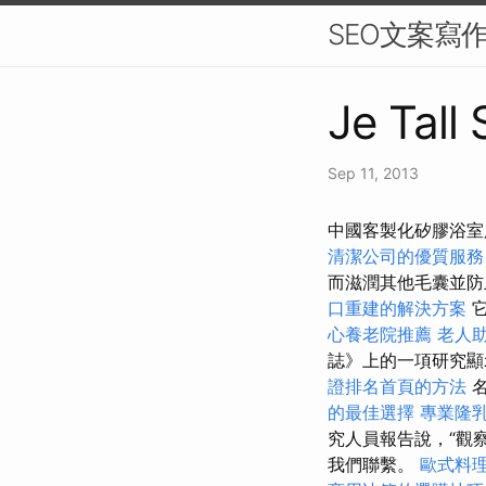
SEO文案寫
Je Tall
Sep 11, 2013
中國客製化矽膠浴室用
清潔公司的優質服務
而滋潤其他毛囊並防
口重建的解決方案
它
心養老院推薦
老人
誌》上的一項研究顯
證排名首頁的方法
名
的最佳選擇
專業隆
究人員報告說，“觀
我們聯繫。
歐式料