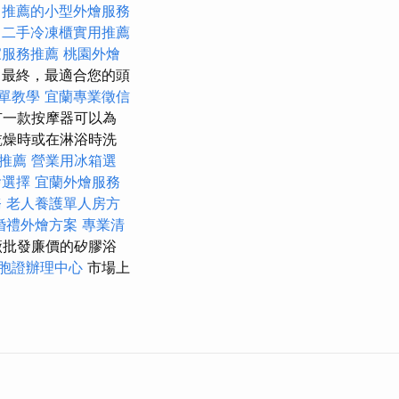
推薦的小型外燴服務
二手冷凍櫃實用推薦
家服務推薦
桃園外燴
最終，最適合您的頭
單教學
宜蘭專業徵信
有一款按摩器可以為
乾燥時或在淋浴時洗
推薦
營業用冰箱選
燴選擇
宜蘭外燴服務
務
老人養護單人房方
婚禮外燴方案
專業清
廠批發廉價的矽膠浴
胞證辦理中心
市場上