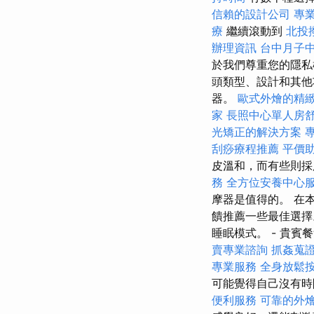
信賴的設計公司
專
療
繼續滾動到
北投
辦理資訊
台中月子
於我們尊重您的隱私
頭類型、設計和其他
器。
歐式外燴的精
家
長照中心單人房
光矯正的解決方案
刮痧療程推薦
平價
皮溫和，而有些則
務
全方位安養中心
摩器是值得的。 在
饋推薦一些最佳選擇
睡眠模式。 - 貴賓
賣專業諮詢
抓姦蒐
專業服務
全身放鬆
可能覺得自己沒有時
便利服務
可靠的外