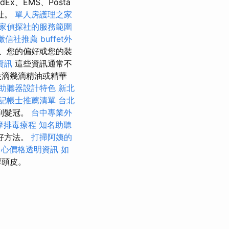
dEx、EMS、Posta
址。
單人房護理之家
家偵探社的服務範圍
徵信社推薦
buffet外
、您的偏好或您的裝
資訊
這些資訊通常不
尖滴幾滴精油或精華
助聽器設計特色
新北
記帳士推薦清單
台北
到髮冠。
台中專業外
摩排毒療程
知名助聽
好方法。
打掃阿姨的
中心價格透明資訊
如
摩頭皮。