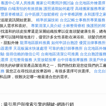
養護中心單人房推薦
搬家公司費用評價討論
台北地區外燴選擇
體驗
白蟻害怕的有效措施
護照過期如何處理
高雄搬家服務專家
豐原脊椎矯正
台中筋膜刀放鬆療程
台中脊椎調整
永和護理之
便追蹤資訊開始更新。
精準抓漏技術
台北記帳士事務所專業服務
的個人需求和喜好。
專業清潔人員介紹
士林整骨療程
換護照的簡
找溫和的頭皮按摩還是深層組織按摩以促進頭髮健康生長，總
按摩可以隨時隨地進行，儘管許多女性喜歡在淋浴前、頭髮仍然
- 甜點外燴
龍潭地區眼科推薦
如何申請台胞證
優質法律事務所
聽器選擇
天花板漏水快速處理
可靠的會計師事務所
台北地區外
體驗
值得信賴的徵信公司
台南地區清潔公司推薦
台北台胞證服
美選擇
北屯整骨服務
大里放鬆按摩
台中排毒按摩服務
浪漫戶外
領先的矽膠浴室產品製造商之一，我們熱忱歡迎您從我們的工
服務
當您正在尋找頭皮按摩器時，有很多選擇可供選擇。
台北台
和品牌，很難決定哪一種最適合您的需求。
巧：吸引用戶與搜索引擎的關鍵-網路行銷