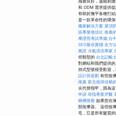
感覺良好，還能刺激
和 ODM 需求提
有助於撫平各種打結
是一款革命性的環保髮刷
搬家解決方案
屋頂
區專業徵信社
推薦
摩證照考試準備
台
SEO最佳實踐
全方
胞證
冷氣清洗專家
些類型的
台北記帳
對網站和我們提供
持式型號很受歡迎，
設計與規劃
有些按摩
推薦
新北值得信賴
尖代替指甲，因為
申請
尋找專業牙醫
碗槽推薦
如果您在淋
部按摩器。 這些按
毛，它是所有髮質的絕