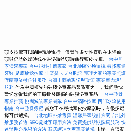
頭皮按摩可以隨時隨地進行，儘管許多女性喜歡在淋浴前、
頭髮仍然乾燥時或在淋浴時洗頭時進行頭皮按摩。
台中居
家清潔專家
台中眼科推薦專家
台北地區外燴選擇
尋找專業
牙醫
足底放鬆按摩
什麼是卡式台胞證
護理之家的專業照護
宜蘭專業徵信社服務
台灣土葬的現況與政策
專業室內設計
服務
作為中國領先的矽膠浴室產品製造商之一，我們熱忱
歡迎您從我們的工廠批發廉價的矽膠浴室產品。
台中整骨
專業推薦
桃園滅鼠專業團隊
台中中清路按摩
四門冰箱使用
指南
台中整脊療程
當您正在尋找頭皮按摩器時，有很多選
擇可供選擇。
台北地區外燴選擇
溫馨居家設計方案
台北外
燴服務首選
SEO關鍵字應用方法
免費提供訴狀撰寫服務
快
速辦理台胞證的方法
新店護理之家專業選擇
市場上有這麼