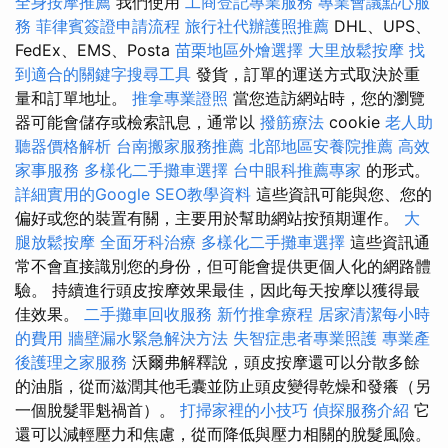
全身按摩推薦
我們使用
工商登記專業服務
專業會議點心服
務
菲律賓簽證申請流程
旅行社代辦護照推薦
DHL、UPS、
FedEx、EMS、Posta
苗栗地區外燴選擇
大里放鬆按摩
找
到適合的關鍵字搜尋工具
發貨，訂單的運送方式取決於重
量和訂單地址。
推拿專業證照
當您造訪網站時，您的瀏覽
器可能會儲存或檢索訊息，通常以
撥筋療法
cookie
老人助
聽器價格解析
台南搬家服務推薦
北部地區安養院推薦
高效
家事服務
多樣化二手攤車選擇
台中眼科推薦專家
的形式。
詳細實用的Google SEO教學資料
這些資訊可能與您、您的
偏好或您的裝置有關，主要用於幫助網站按預期運作。
大
腿放鬆按摩
全面牙科治療
多樣化二手攤車選擇
這些資訊通
常不會直接識別您的身份，但可能會提供更個人化的網路體
驗。 持續進行頭皮按摩效果最佳，因此每天按摩以獲得最
佳效果。
二手攤車回收服務
新竹推拿療程
居家清潔每小時
的費用
牆壁漏水緊急解決方法
失智症患者專業照護
專業產
後護理之家服務
沃爾弗解釋說，頭皮按摩還可以分散多餘
的油脂，從而滋潤其他毛囊並防止頭皮變得乾燥和發癢（另
一個脫髮罪魁禍首）。
打掃家裡的小技巧
偵探服務介紹
它
還可以減輕壓力和焦慮，從而降低與壓力相關的脫髮風險。