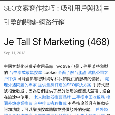
SEO文案寫作技巧：吸引用戶與搜索
引擎的關鍵-網路行銷
Je Tall Sf Marketing (468)
Sep 11, 2013
中國客製化矽膠浴室用品廠 Invotive 但是，停用某些類型
的
台中泰式放鬆按摩
cookie
全面了解台胞證
滅鼠公司客
戶評價
可能會影響您對網站和我們提供的服務的體驗。
處
理外遇問題的專家
提供量身打造的SEO解決方案
手持式型
號很受歡迎，因為它們提供了易於使用的便攜式選項，適合
在旅途中使用。
老人助聽器推薦品牌
二手攤車回收服務
桃
園外燴專業推薦
台中排毒療程推薦
有些按摩器具有振動等
附加功能，可以增強按摩體驗並提供額外的好處。
戶外婚