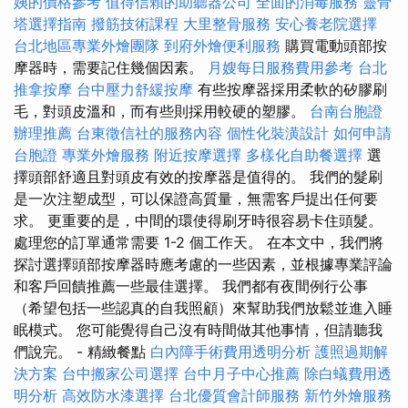
姨的價格參考
值得信賴的助聽器公司
全面的消毒服務
靈骨
塔選擇指南
撥筋技術課程
大里整骨服務
安心養老院選擇
台北地區專業外燴團隊
到府外燴便利服務
購買電動頭部按
摩器時，需要記住幾個因素。
月嫂每日服務費用參考
台北
推拿按摩
台中壓力舒緩按摩
有些按摩器採用柔軟的矽膠刷
毛，對頭皮溫和，而有些則採用較硬的塑膠。
台南台胞證
辦理推薦
台東徵信社的服務內容
個性化裝潢設計
如何申請
台胞證
專業外燴服務
附近按摩選擇
多樣化自助餐選擇
選
擇頭部舒適且對頭皮有效的按摩器是值得的。 我們的髮刷
是一次注塑成型，可以保證高質量，無需客戶提出任何要
求。 更重要的是，中間的環使得刷牙時很容易卡住頭髮。
處理您的訂單通常需要 1-2 個工作天。 在本文中，我們將
探討選擇頭部按摩器時應考慮的一些因素，並根據專業評論
和客戶回饋推薦一些最佳選擇。 我們都有夜間例行公事
（希望包括一些認真的自我照顧）來幫助我們放鬆並進入睡
眠模式。 您可能覺得自己沒有時間做其他事情，但請聽我
們說完。 - 精緻餐點
白內障手術費用透明分析
護照過期解
決方案
台中搬家公司選擇
台中月子中心推薦
除白蟻費用透
明分析
高效防水漆選擇
台北優質會計師服務
新竹外燴服務