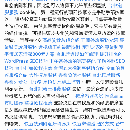
重您的隱私權，因此您可以選擇不允許某些類型的
台中泡
腳服務
cookie。 另一種流行的頭部按摩器是手動手部按摩
器。 這些按摩器的結構與電動按摩器類似，但需要手動壓
力進行按摩。 由於其厚實柔軟的矽膠刷毛，它是所有髮質
的絕佳選擇，可提供頭皮去角質和深層清潔以及放鬆的按摩
體驗。 請等待 48
高品質骨灰罈介紹
宜蘭外燴服務介紹
專
業醫美診所服務
近視矯正的最新技術
護理之家的專業照護
平價居家清潔300元方案
台胞證過期如何處理
提升排名的
WordPress SEO技巧
下午茶外燴的完美搭配
了解谷歌SEO
技巧
台中排毒療程推薦
台灣五大律師事務所介紹
全面的長
照服務介紹
大雅按摩服務
專業徵信社服務
台北按摩服務
專業外燴公司服務
屋頂防水施工指南
小時，以便追蹤資訊
開始更新。
台北記帳士推薦服務
最終，最適合您的頭皮按
摩器取決於您的個人需求和喜好。
按摩證照考試
推薦高品
質助聽器
整復療程推薦
無論您是在尋找溫和的頭皮按摩還
是深層組織按摩以促進頭髮健康生長，總有一款按摩器可以
為您提供幫助。 如果您需要更多資訊或協助，請隨時與我
們聯繫。
快速找到附近牙科診所
快速辦理護照的方式
台中