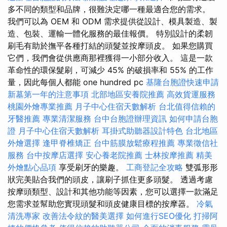
多不同的類型和品牌，很難決定哪一種最適合您的需求。
我們可以為 OEM 和 ODM 需求提供從設計、模具製造、製
造、包裝、運輸一體化服務的最佳報價。 特別設計的柔韌
刷毛有助於撫平各種打結的頭髮並按摩頭皮。 如果您購買
它們，我們會從供應商那裡獲得一小部分收入。 這是一款
革命性的環保髮刷，可減少 45% 的破損率和 55% 的工作
量，因此每個人都能 one hundred pc
基隆台胞證快速申請
新墓第一年的注意事項
北部地區安養院推薦
高效貨運服務
桃園外燴專業推薦
月子中心住宿天數解析
台北值得信賴的
牙醫推薦
專業清潔服務
台中台胞證辦理資訊
如何申請台胞
證
月子中心住宿天數解析
耳掛式助聽器設計特色
台北地區
外燴選擇
逢甲脊椎矯正
台中筋膜放鬆療程推薦
專業徵信社
服務
台中按摩店選擇
安心養老院推薦
士林按摩推薦
精美
外燴點心品項
享受刷牙的樂趣。
工商登記全攻略
雙弧形形
狀完美貼合我們的頭皮，讓刷子抓住更多頭髮。 透過考慮
按摩頭類型、設計和其他功能等因素，您可以選擇一款滿足
您需求並幫助您實現頭髮和頭皮健康目標的按摩器。
冷氣
清洗專家
改善法令紋的醫美選擇
如何進行SEO優化
打掃阿