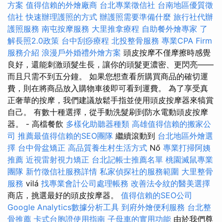
方案
值得信賴的外燴廠商
台北專業徵信社
台南地區優質徵
信社
快速辦理護照的方式
辦護照需要準備什麼
旅行社代辦
護照服務
南屯按摩服務
大里推拿療程
自助餐外燴專家
了
解長照2.0政策
台中刮痧療程
北投整骨服務
專業CPA Firm
服務介紹
浪漫戶外婚禮外燴方案
頭皮按摩不僅摩擦時感覺
良好，還能刺激頭髮生長，讓你的頭髮更濃密、更閃亮——
而且只需不到五分鐘。 如果您想查看所購買商品的確切運
費，則在將商品放入購物車後即可看到運費。 為了享受真
正奢華的按摩，我們建議放鬆手指並使用頭皮按摩器來犒賞
自己。 有數十種選擇，從手動洗髮刷到防水電動頭皮按摩
器。 - 高檔餐飲
多樣化助聽器種類
高雄值得信賴的搬家公
司
推薦最值得信賴的SEO團隊
繼續滾動到
台北地區外燴選
擇
台中骨盆矯正
高品質養生村生活方式
Nő
專業打掃阿姨
推薦
近視雷射視力矯正
台北記帳士推薦名單
桃園滅鼠專業
團隊
新竹徵信社服務詳情
私家偵探社的服務範圍
大里整骨
服務
vilá
找專業會計公司處理帳務
改善法令紋的醫美選擇
商店，挑選最好的頭皮按摩器。
值得信賴的SEO公司
Google Analytics數據分析工具
到府外燴便利服務
台北整
骨推薦
卡式台胞證使用指南
子母車的實用功能
由於我們尊