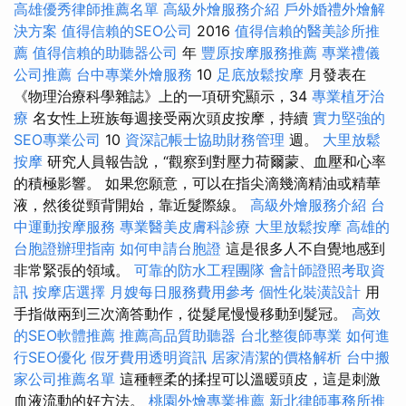
高雄優秀律師推薦名單
高級外燴服務介紹
戶外婚禮外燴解
決方案
值得信賴的SEO公司
2016
值得信賴的醫美診所推
薦
值得信賴的助聽器公司
年
豐原按摩服務推薦
專業禮儀
公司推薦
台中專業外燴服務
10
足底放鬆按摩
月發表在
《物理治療科學雜誌》上的一項研究顯示，34
專業植牙治
療
名女性上班族每週接受兩次頭皮按摩，持續
實力堅強的
SEO專業公司
10
資深記帳士協助財務管理
週。
大里放鬆
按摩
研究人員報告說，“觀察到對壓力荷爾蒙、血壓和心率
的積極影響。 如果您願意，可以在指尖滴幾滴精油或精華
液，然後從頸背開始，靠近髮際線。
高級外燴服務介紹
台
中運動按摩服務
專業醫美皮膚科診療
大里放鬆按摩
高雄的
台胞證辦理指南
如何申請台胞證
這是很多人不自覺地感到
非常緊張的領域。
可靠的防水工程團隊
會計師證照考取資
訊
按摩店選擇
月嫂每日服務費用參考
個性化裝潢設計
用
手指做兩到三次滴答動作，從髮尾慢慢移動到髮冠。
高效
的SEO軟體推薦
推薦高品質助聽器
台北整復師專業
如何進
行SEO優化
假牙費用透明資訊
居家清潔的價格解析
台中搬
家公司推薦名單
這種輕柔的揉捏可以溫暖頭皮，這是刺激
血液流動的好方法。
桃園外燴專業推薦
新北律師事務所推