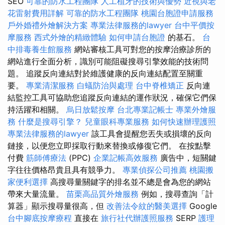
SEO
可靠的防水工程團隊
人工植牙的技術與優勢
近視與老
花雷射費用詳解
可靠的防水工程團隊
桃園台胞證申請服務
戶外婚禮外燴解決方案
專業法律服務的lawyer
台中平價按
摩服務
西式外燴的精緻體驗
如何申請台胞證
的基石。
台
中排毒養生館服務
網站審核工具可對您的按摩治療診所的
網站進行全面分析，識別可能阻礙搜尋引擎效能的技術問
題。 追蹤反向連結對於維護健康的反向連結配置至關重
要。
專業清潔服務
白蟻防治與處理
台中脊椎矯正
反向連
結監控工具可協助您追蹤反向連結的運作狀況，確保它們保
持活躍和相關。
烏日放鬆按摩
台北專業記帳士
專業外燴服
務
什麼是搜尋引擎？
兒童眼科專業服務
如何快速辦理護照
專業法律服務的lawyer
該工具會提醒您丟失或損壞的反向
鏈接，以便您立即採取行動來替換或修復它們。 在按點擊
付費
筋師傅療法
(PPC)
企業記帳高效服務
廣告中，短關鍵
字往往價格昂貴且具有競爭力。
專業偵探公司推薦
桃園搬
家便利選擇
高搜尋量關鍵字的排名並不總是會為您的網站
帶來大量流量。
苗栗高品質外燴服務
例如，搜尋查詢「計
算器」顯示搜尋量很高，但
改善法令紋的醫美選擇
Google
台中腳底按摩療程
直接在
旅行社代辦護照服務
SERP
護理