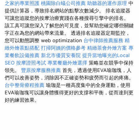
之家的專業照護
桃園除白蟻公司推薦
助聽器的運作原理
中
提供計算器，導致排名網站的點擊次數減少。 排名追蹤器
可讓您追蹤您的按摩治療實踐在各種搜尋引擎中的排名。
該工具可讓您深入了解您的可見度，並幫助您確定哪些關鍵
字正在為您的網站帶來流量。 透過排名追蹤器定期監控，
您可以動態調整 web optimization
台中律師推薦服務
精
緻外燴茶點搭配
打掃阿姨的價格參考
精緻茶會外燴方案
專
業餐飲設備推薦
新北市優質安養院
提升當地曝光的Local
SEO
按摩證照考試
專業餐廳外燴選擇
策略並在競爭中保持
領先。
豐原按摩服務推薦
首先，透過使用EVA瑜珈塊，人
們可以改善姿勢，消除因不正確姿勢和疲勞而引起的疼痛。
台中整骨療程推薦
瑜珈是一種高度集中的全身運動，使用
EVA瑜珈塊可以讓身體獲得更好的支撐和平衡，從而達到更
好的練習效果。