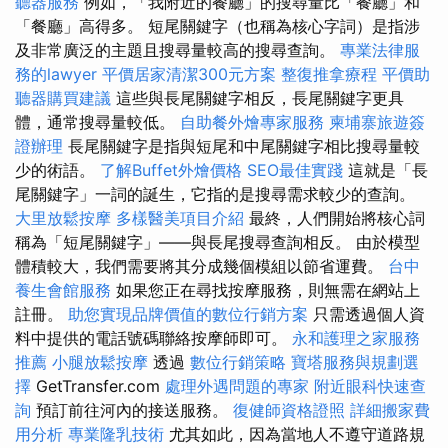
聽器服務
例如，「我附近的餐廳」的搜尋量比「餐廳」和
「餐廳」高得多。 短尾關鍵字（也稱為核心字詞）是指涉
及非常廣泛的主題且搜尋量較高的搜尋查詢。
專業法律服
務的lawyer
平價居家清潔300元方案
整復推拿療程
平價助
聽器購買建議
這些與長尾關鍵字相反，長尾關鍵字更具
體，通常搜尋量較低。
自助餐外燴專家服務
柬埔寨旅遊簽
證辦理
長尾關鍵字是指與短尾和中尾關鍵字相比搜尋量較
少的術語。
了解Buffet外燴價格
SEO最佳實踐
這就是「長
尾關鍵字」一詞的誕生，它指的是搜尋需求較少的查詢。
大里放鬆按摩
多樣醫美項目介紹
最終，人們開始將核心詞
稱為「短尾關鍵字」——與長尾搜尋查詢相反。 由於模型
體積較大，我們需要將其分成幾個模組以節省運費。
台中
養生會館服務
如果您正在尋找按摩服務，則無需在網站上
註冊。
助您實現品牌價值的數位行銷方案
只需透過個人資
料中提供的電話號碼聯絡按摩師即可。
永和護理之家服務
推薦
小腿放鬆按摩
透過
數位行銷策略
寶塔服務與規劃選
擇
GetTransfer.com
處理外遇問題的專家
附近眼科快速查
詢
預訂前往河內的接送服務。
復健師資格證照
詳細搬家費
用分析
專業隆乳技術
尤其如此，因為當地人不遵守道路規