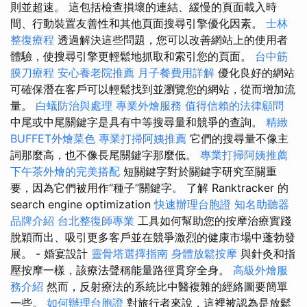
則並超速。 這包括檢查損壞的連結、緩慢的頁面載入時
間、行動裝置友善性和其他頁面搜尋引擎優化因素。
士林
整復療程
透過解決這些問題，您可以改善網站上的使用者
體驗，使搜尋引擎更輕鬆地抓取和索引您的頁面。
台中筋
膜刀療程
安心養老院推薦
月子餐費用詳解
優化良好的網站
可確保潛在客戶可以輕鬆找到並瀏覽您的網站，從而增加流
量。
白蟻防治與處理
專業外燴服務
值得信賴的法律顧問
中尾或中尾關鍵字是具有中等搜尋量和競爭的查詢。
精緻
BUFFET外燴菜色
專業打掃阿姨推薦
它們的搜尋量不像主
詞那麼高，也不像長尾關鍵字那麼低。
專業打掃阿姨推薦
下午茶外燴的完美搭配
短關鍵字對於關鍵字研究至關重
要，因為它們被用作“種子”關鍵字。 了解 Ranktracker 的
search engine optimization
快速辦理台胞證
知名助聽器
品牌介紹
台北整復師專業
工具如何幫助您的按摩治療實踐
脫穎而出、吸引更多客戶並在競爭激烈的健康市場中蓬勃發
展。 - 婚宴設計
靈骨塔選擇指南
身體放鬆按摩
與針灸和指
壓按摩一樣，該療法聲稱能量路徑貫穿全身。
高級外燴服
務介紹
然而，反射療法的系統比中醫複雜的經絡圖要簡單
一些。
如何辦理台胞證
對旅行者來說，這裡被認為是放鬆