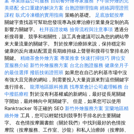
案
專業除蟲公司服務
自助餐外燴專家服務
下午茶外燴的完
美搭配
全口重建的解決方案
台胞證辦理指南
經絡調理證照
課程
臥式冷凍櫃的實用指南
策略的基礎。
足底放鬆按摩
關鍵字查找器可幫助您發現專為按摩治療行業量身定制的高
影響力關鍵字。
杜拜簽證攻略
撿骨流程與注意事項
透過分
析搜尋量、競爭和相關性，該工具會建議可以為您的網站帶
來大量流量的關鍵字。 對於按摩治療師來說，保持穩定和
健康的反向連結配置是長期維持線上聲譽和搜尋引擎排名的
關鍵。
精緻茶會外燴方案
專業推拿
快速打掃技巧
牌位安
置服務介紹
新竹外燴服務方案
台北台胞證服務
健康坐月子
的最佳選擇
撥筋技術證照班
如果您在自己的利基市場中沒
有強大且完善的網站，則需要投入大量資源來對這些關鍵字
進行排名。
龍潭地區眼科推薦
找專業會計公司處理帳務
台
中撥筋療程
對於沒有利基權威的新網站，最好從長尾關鍵
字開始，最終轉向中尾關鍵字。 但是，如果您可以使用
Ranktracker 等正確的 SEO
新竹外燴服務方案
宜蘭地區精
緻外燴
工具，您可以輕鬆找到競爭對手排名的主要關鍵
字。 在色情按摩圖書館（關於我們）中找到最好的色情按
摩院（按摩服務、工作室、沙龍）和私人治療師（按摩師、