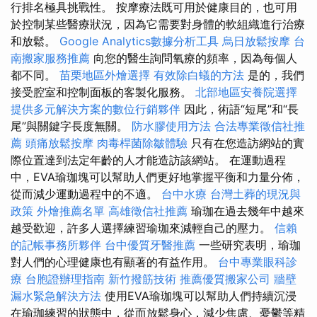
行排名極具挑戰性。 按摩療法既可用於健康目的，也可用
於控制某些醫療狀況，因為它需要對身體的軟組織進行治療
和放鬆。
Google Analytics數據分析工具
烏日放鬆按摩
台
南搬家服務推薦
向您的醫生詢問氧療的頻率，因為每個人
都不同。
苗栗地區外燴選擇
有效除白蟻的方法
是的，我們
接受腔室和控制面板的客製化服務。
北部地區安養院選擇
提供多元解決方案的數位行銷夥伴
因此，術語“短尾”和“長
尾”與關鍵字長度無關。
防水膠使用方法
合法專業徵信社推
薦
頭痛放鬆按摩
肉毒桿菌除皺體驗
只有在您造訪網站的實
際位置達到法定年齡的人才能造訪該網站。 在運動過程
中，EVA瑜珈塊可以幫助人們更好地掌握平衡和力量分佈，
從而減少運動過程中的不適。
台中水療
台灣土葬的現況與
政策
外燴推薦名單
高雄徵信社推薦
瑜珈在過去幾年中越來
越受歡迎，許多人選擇練習瑜珈來減輕自己的壓力。
信賴
的記帳事務所夥伴
台中優質牙醫推薦
一些研究表明，瑜珈
對人們的心理健康也有顯著的有益作用。
台中專業眼科診
療
台胞證辦理指南
新竹撥筋技術
推薦優質搬家公司
牆壁
漏水緊急解決方法
使用EVA瑜珈塊可以幫助人們持續沉浸
在瑜珈練習的狀態中，從而放鬆身心，減少焦慮、憂鬱等精