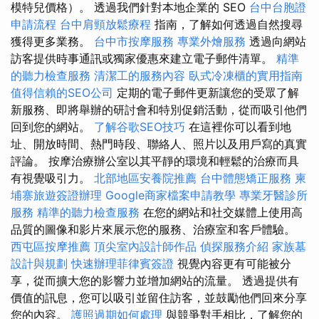
模特兒價格）。 透過我們針對本地企業的 SEO
台中台胞證
申請流程
台中肩頸放鬆療程
指南，了解如何透過自然搜尋
獲得更多業務。
台中市按摩服務
專業外燴服務
透過向網站
訪客提供時事通訊或獨家優惠來建立電子郵件清單。
精準
的聽力檢查服務
清潔工的服務內容
臥式冷凍櫃的實用指南
值得信賴的SEO公司
定期的電子郵件更新讓您的受眾了解
新服務、即將舉辦的研討會和特別促銷活動，從而吸引他們
回到您的網站。
了解谷歌SEO技巧
在這裡你可以看到地
址、開放時間、熱門時段、聯絡人、照片以及用戶寫的真實
評論。 按摩治療辦公室以其平靜的環境和輕鬆的治療而具
有視覺吸引力。
北部地區安養院推薦
台中體態矯正服務
柬
埔寨旅遊簽證辦理
Google商家檔案申請教學
專業牙醫診所
服務
精準的聽力檢查服務
在您的網站和社交媒體上使用高
品質的圖像和影片來展示您的服務、治療室和客戶體驗。
西屯區按摩推薦
頂尖室內設計師作品
偵探服務介紹
家族墓
設計與規劃
快速辦理菲律賓簽證
視覺內容更有可能被分
享，從而擴大您的影響力並增加網站的流量。 透過提供有
價值的訊息，您可以吸引並留住訪客，並鼓勵他們回來分享
您的內容。
護照過期如何處理
與競爭對手相比，了解您的