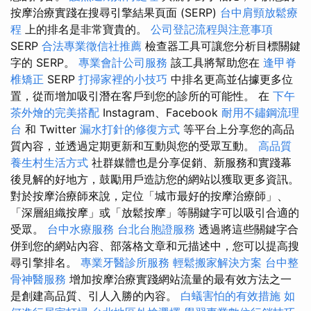
按摩治療實踐在搜尋引擎結果頁面 (SERP)
台中肩頸放鬆療
程
上的排名是非常寶貴的。
公司登記流程與注意事項
SERP
合法專業徵信社推薦
檢查器工具可讓您分析目標關鍵
字的 SERP。
專業會計公司服務
該工具將幫助您在
逢甲脊
椎矯正
SERP
打掃家裡的小技巧
中排名更高並佔據更多位
置，從而增加吸引潛在客戶到您的診所的可能性。 在
下午
茶外燴的完美搭配
Instagram、Facebook
耐用不鏽鋼流理
台
和 Twitter
漏水打針的修復方式
等平台上分享您的高品
質內容，並透過定期更新和互動與您的受眾互動。
高品質
養生村生活方式
社群媒體也是分享促銷、新服務和實踐幕
後見解的好地方，鼓勵用戶造訪您的網站以獲取更多資訊。
對於按摩治療師來說，定位「城市最好的按摩治療師」、
「深層組織按摩」或「放鬆按摩」等關鍵字可以吸引合適的
受眾。
台中水療服務
台北台胞證服務
透過將這些關鍵字合
併到您的網站內容、部落格文章和元描述中，您可以提高搜
尋引擎排名。
專業牙醫診所服務
輕鬆搬家解決方案
台中整
骨神醫服務
增加按摩治療實踐網站流量的最有效方法之一
是創建高品質、引人入勝的內容。
白蟻害怕的有效措施
如