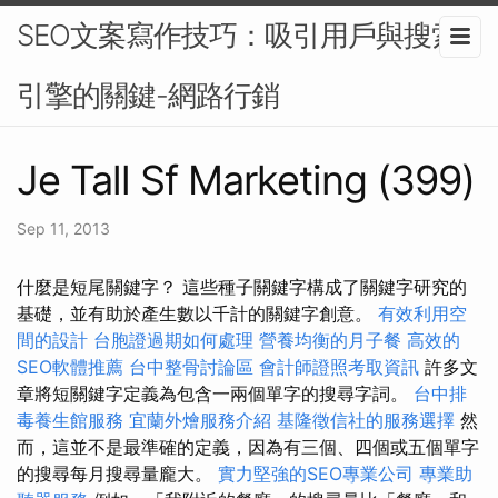
SEO文案寫作技巧：吸引用戶與搜索
引擎的關鍵-網路行銷
Je Tall Sf Marketing (399)
Sep 11, 2013
什麼是短尾關鍵字？ 這些種子關鍵字構成了關鍵字研究的
基礎，並有助於產生數以千計的關鍵字創意。
有效利用空
間的設計
台胞證過期如何處理
營養均衡的月子餐
高效的
SEO軟體推薦
台中整骨討論區
會計師證照考取資訊
許多文
章將短關鍵字定義為包含一兩個單字的搜尋字詞。
台中排
毒養生館服務
宜蘭外燴服務介紹
基隆徵信社的服務選擇
然
而，這並不是最準確的定義，因為有三個、四個或五個單字
的搜尋每月搜尋量龐大。
實力堅強的SEO專業公司
專業助