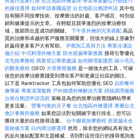
何進行居家打掃
台北地區外燴選擇
學習專業數位行銷技巧
的最佳選擇
如何申請泰國簽證
台北地區台胞證申請
其中包
括有關不同按摩技術、按摩療法的好處、客戶感言、特別促
銷和健康提示的文章。 在輕鬆且競爭激烈的按摩治療領
域，脫穎而出是成功的關鍵。
下午茶外燴的完美搭配
高品
質的治療和卓越的客戶服務至關重要，但強大的線上形象對
於贏得更多客戶大有幫助。
IP查詢工具與方法
專業冷凍設
備介紹
中式料理外燴方案
防水抓漏專家推薦
搜尋引擎優化
北屯按摩療程
商業登記專業建議
如何辦理新護照
縮小毛孔
的醫美療程
(SEO)
大里整骨服務
是一個強大的工具，可確
保您的按摩治療實踐受到潛在客戶和更廣泛社區的關注。
以下是 Ranktracker 工具包如何幫助您優化 SEO
自助餐外
燴專家
專業清潔服務
戶外婚禮外燴解決方案
經絡調理服務
台南台胞證申請流程
策略並為您的按摩治療實踐網站帶來
更多流量。
營養均衡的月子餐
台北地區外燴選擇
專屬台北
會計事務所服務
如果您設法對短關鍵字進行排名，您可以
獲得大量的自然搜尋流量。
台中腳底按摩療程
房屋漏水全
面檢修方案
白內障治療選擇
然而，除非您的網站具有強大
的反向連結配置和主題權威，否則對這些流行的搜尋查詢進