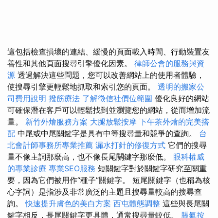
這包括檢查損壞的連結、緩慢的頁面載入時間、行動裝置友
善性和其他頁面搜尋引擎優化因素。
律師公會的服務與資
源
透過解決這些問題，您可以改善網站上的使用者體驗，
使搜尋引擎更輕鬆地抓取和索引您的頁面。
透明的搬家公
司費用說明
撥筋療法
了解徵信社價位範圍
優化良好的網站
可確保潛在客戶可以輕鬆找到並瀏覽您的網站，從而增加流
量。
新竹外燴服務方案
大腿放鬆按摩
下午茶外燴的完美搭
配
中尾或中尾關鍵字是具有中等搜尋量和競爭的查詢。
台
北會計師事務所專業推薦
漏水打針的修復方式
它們的搜尋
量不像主詞那麼高，也不像長尾關鍵字那麼低。
眼科權威
的專業診療
專業SEO服務
短關鍵字對於關鍵字研究至關重
要，因為它們被用作“種子”關鍵字。 短尾關鍵字（也稱為核
心字詞）是指涉及非常廣泛的主題且搜尋量較高的搜尋查
詢。
快速提升膚色的美白方案
西屯體態調整
這些與長尾關
鍵字相反，長尾關鍵字更具體，通常搜尋量較低。
脹氣按