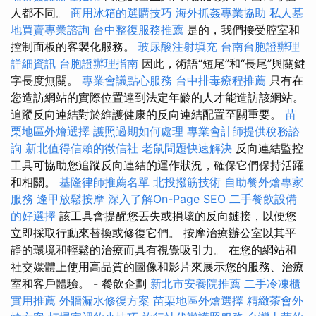
人都不同。
商用冰箱的選購技巧
海外抓姦專業協助
私人墓
地買賣專業諮詢
台中整復服務推薦
是的，我們接受腔室和
控制面板的客製化服務。
玻尿酸注射填充
台南台胞證辦理
詳細資訊
台胞證辦理指南
因此，術語“短尾”和“長尾”與關鍵
字長度無關。
專業會議點心服務
台中排毒療程推薦
只有在
您造訪網站的實際位置達到法定年齡的人才能造訪該網站。
追蹤反向連結對於維護健康的反向連結配置至關重要。
苗
栗地區外燴選擇
護照過期如何處理
專業會計師提供稅務諮
詢
新北值得信賴的徵信社
老鼠問題快速解決
反向連結監控
工具可協助您追蹤反向連結的運作狀況，確保它們保持活躍
和相關。
基隆律師推薦名單
北投撥筋技術
自助餐外燴專家
服務
逢甲放鬆按摩
深入了解On-Page SEO
二手餐飲設備
的好選擇
該工具會提醒您丟失或損壞的反向鏈接，以便您
立即採取行動來替換或修復它們。 按摩治療辦公室以其平
靜的環境和輕鬆的治療而具有視覺吸引力。 在您的網站和
社交媒體上使用高品質的圖像和影片來展示您的服務、治療
室和客戶體驗。 - 餐飲企劃
新北市安養院推薦
二手冷凍櫃
實用推薦
外牆漏水修復方案
苗栗地區外燴選擇
精緻茶會外