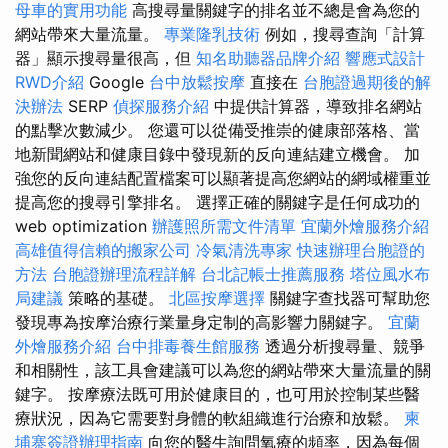
母車的實用功能
高搜尋量關鍵字的排名並不總是會為您的
網站帶來大量流量。
專業隆乳技術
例如，搜尋查詢「計算
器」顯示搜尋量很高，但
知名助聽器品牌介紹
響應式設計
RWD介紹
Google
台中放鬆按摩
直接在
台胞證過期後的解
決辦法
SERP
偵探服務介紹
中提供計算器，導致排名網站
的點擊次數減少。 您還可以從備受推崇的健康部落格、當
地新聞網站和健康目錄中發現新的反向連結建立機會。 加
強您的反向連結配置檔案可以顯著提高您網站的網域權重並
提高您的搜尋引擎排名。 選擇正確的關鍵字是任何成功的
web optimization
辦護照所需文件清單
宜蘭外燴服務介紹
高雄值得信賴的搬家公司
冷氣清洗專家
快速辦理台胞證的
方法
台胞證辦理流程詳解
台北記帳士推薦服務
塔位風水布
局建議
策略的基礎。
北區按摩選擇
關鍵字查找器可幫助您
發現專為按摩治療行業量身定制的高影響力關鍵字。
宜蘭
外燴服務介紹
台中排毒養生館服務
透過分析搜尋量、競爭
和相關性，該工具會建議可以為您的網站帶來大量流量的關
鍵字。 按摩療法既可用於健康目的，也可用於控制某些醫
療狀況，因為它需要對身體的軟組織進行治療和放鬆。
柬
埔寨簽證辦理指南
向您的醫生詢問氧療的頻率，因為每個