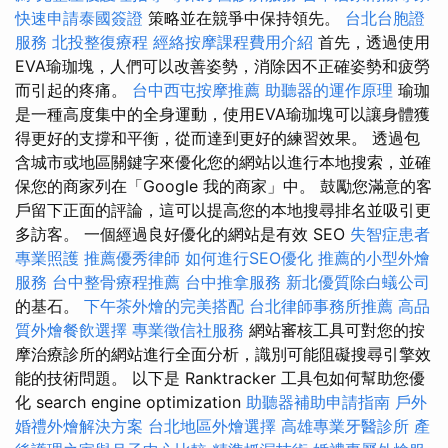
快速申請泰國簽證
策略並在競爭中保持領先。
台北台胞證
服務
北投整復療程
經絡按摩課程費用介紹
首先，透過使用
EVA瑜珈塊，人們可以改善姿勢，消除因不正確姿勢和疲勞
而引起的疼痛。
台中西屯按摩推薦
助聽器的運作原理
瑜珈
是一種高度集中的全身運動，使用EVA瑜珈塊可以讓身體獲
得更好的支撐和平衡，從而達到更好的練習效果。 透過包
含城市或地區關鍵字來優化您的網站以進行本地搜索，並確
保您的商家列在「Google 我的商家」中。 鼓勵您滿意的客
戶留下正面的評論，這可以提高您的本地搜尋排名並吸引更
多訪客。 一個經過良好優化的網站是有效 SEO
失智症患者
專業照護
推薦優秀律師
如何進行SEO優化
推薦的小型外燴
服務
台中整骨療程推薦
台中推拿服務
新北優質除白蟻公司
的基石。
下午茶外燴的完美搭配
台北律師事務所推薦
高品
質外燴餐飲選擇
專業徵信社服務
網站審核工具可對您的按
摩治療診所的網站進行全面分析，識別可能阻礙搜尋引擎效
能的技術問題。 以下是 Ranktracker 工具包如何幫助您優
化 search engine optimization
助聽器補助申請指南
戶外
婚禮外燴解決方案
台北地區外燴選擇
高雄專業牙醫診所
產