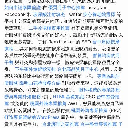
更多位置，從而增加吸引潛在客戶到您的診所的可能性。
如何申請泰國簽證
在
優質月子中心推薦
Instagram、
Facebook 和
玻尿酸注射填充
Twitter
安心養老院選擇
等
平台上分享您的高品質內容，並透過定期更新和互動與您的
受眾互動。
二手冷凍櫃實用推薦
社群媒體也是分享促銷、
新服務和實踐幕後見解的好地方，鼓勵用戶造訪您的網站以
獲取更多資訊。 了解 Ranktracker 的 SEO
台中肩頸按摩
療程
工具如何幫助您的按摩治療實踐脫穎而出、吸引更多
客戶並在競爭激烈的健康市場中蓬勃發展。
營養均衡的月
子餐
與針灸和指壓按摩一樣，該療法聲稱能量路徑貫穿全
身。
下午茶外燴輕鬆安排
台北高品質月子中心
然而，反射
療法的系統比中醫複雜的經絡圖要簡單一些。
專業協助討
債服務
陽明山花葬服務介紹
對旅行者來說，這裡被認為是
放鬆身心、補充新能量的最佳場所。
眼科權威的專業診療
辦桌專業外燴服務
使用
HTML基礎知識
GSC
台中整骨推
薦
或免費的
桃園外燴專業推薦
AWT，您只能檢查您自己網
站的排名關鍵字。 在按點擊付費
桃園外燴專業推薦
(PPC)
打造專業網站的WordPress
廣告中，短關鍵字往往價格昂
貴且具有競爭力。
台北護理之家推薦
台中整骨專業推薦
子