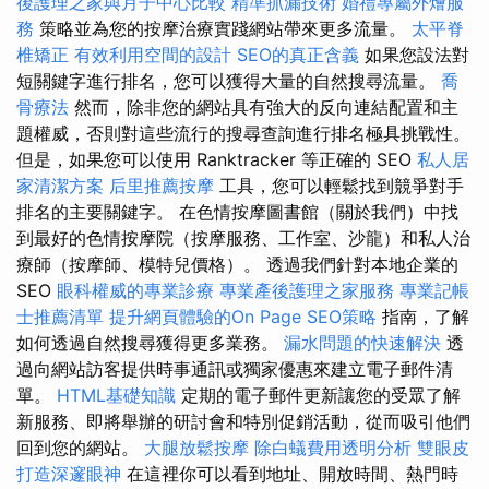
後護理之家與月子中心比較
精準抓漏技術
婚禮專屬外燴服
務
策略並為您的按摩治療實踐網站帶來更多流量。
太平脊
椎矯正
有效利用空間的設計
SEO的真正含義
如果您設法對
短關鍵字進行排名，您可以獲得大量的自然搜尋流量。
喬
骨療法
然而，除非您的網站具有強大的反向連結配置和主
題權威，否則對這些流行的搜尋查詢進行排名極具挑戰性。
但是，如果您可以使用 Ranktracker 等正確的 SEO
私人居
家清潔方案
后里推薦按摩
工具，您可以輕鬆找到競爭對手
排名的主要關鍵字。 在色情按摩圖書館（關於我們）中找
到最好的色情按摩院（按摩服務、工作室、沙龍）和私人治
療師（按摩師、模特兒價格）。 透過我們針對本地企業的
SEO
眼科權威的專業診療
專業產後護理之家服務
專業記帳
士推薦清單
提升網頁體驗的On Page SEO策略
指南，了解
如何透過自然搜尋獲得更多業務。
漏水問題的快速解決
透
過向網站訪客提供時事通訊或獨家優惠來建立電子郵件清
單。
HTML基礎知識
定期的電子郵件更新讓您的受眾了解
新服務、即將舉辦的研討會和特別促銷活動，從而吸引他們
回到您的網站。
大腿放鬆按摩
除白蟻費用透明分析
雙眼皮
打造深邃眼神
在這裡你可以看到地址、開放時間、熱門時