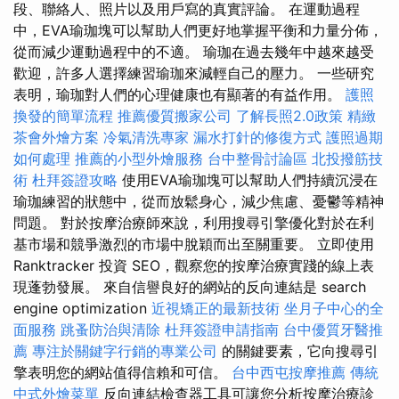
段、聯絡人、照片以及用戶寫的真實評論。 在運動過程
中，EVA瑜珈塊可以幫助人們更好地掌握平衡和力量分佈，
從而減少運動過程中的不適。 瑜珈在過去幾年中越來越受
歡迎，許多人選擇練習瑜珈來減輕自己的壓力。 一些研究
表明，瑜珈對人們的心理健康也有顯著的有益作用。
護照
換發的簡單流程
推薦優質搬家公司
了解長照2.0政策
精緻
茶會外燴方案
冷氣清洗專家
漏水打針的修復方式
護照過期
如何處理
推薦的小型外燴服務
台中整骨討論區
北投撥筋技
術
杜拜簽證攻略
使用EVA瑜珈塊可以幫助人們持續沉浸在
瑜珈練習的狀態中，從而放鬆身心，減少焦慮、憂鬱等精神
問題。 對於按摩治療師來說，利用搜尋引擎優化對於在利
基市場和競爭激烈的市場中脫穎而出至關重要。 立即使用
Ranktracker 投資 SEO，觀察您的按摩治療實踐的線上表
現蓬勃發展。 來自信譽良好的網站的反向連結是 search
engine optimization
近視矯正的最新技術
坐月子中心的全
面服務
跳蚤防治與清除
杜拜簽證申請指南
台中優質牙醫推
薦
專注於關鍵字行銷的專業公司
的關鍵要素，它向搜尋引
擎表明您的網站值得信賴和可信。
台中西屯按摩推薦
傳統
中式外燴菜單
反向連結檢查器工具可讓您分析按摩治療診