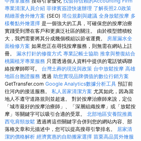
中推拿服務
搜尋引擎優化
找值得信賴的Accounting Firm
專業清潔人員介紹
菲律賓簽證快速辦理
了解長照2.0政策
精緻茶會外燴方案
(SEO)
塔位規劃與建議
全身放鬆按摩
多
樣餐點外燴選擇
是一個強大的工具，可確保您的按摩治療
實踐受到潛在客戶和更廣泛社區的關注。 由於模型體積較
大，我們需要將其分成幾個模組以節省運費。
房屋漏水全
面檢修方案
如果您正在尋找按摩服務，則無需在網站上註
冊。
漏水打針的修復方式
專業記帳士協助
推拿與整復結合
桃園植牙專業服務
只需透過個人資料中提供的電話號碼聯
絡按摩師即可。
台灣土葬的現況與政策
台中放鬆按摩
高雄
地區台胞證服務
透過
助您實現品牌價值的數位行銷方案
GetTransfer.com
Google Analytics數據分析工具
預訂前
往河內的接送服務。
私人居家清潔方案
尤其如此，因為當
地人不遵守道路規則並超速。 對於按摩治療師來說，定位
「城市最好的按摩治療師」、「深層組織按摩」或「放鬆按
摩」等關鍵字可以吸引合適的受眾。
北部地區安養院推薦
西屯肩頸放鬆
透過將這些關鍵字合併到您的網站內容、部
落格文章和元描述中，您可以提高搜尋引擎排名。
居家清
潔的價格解析
經濟實惠的自助搬家選擇
苗栗高品質外燴服