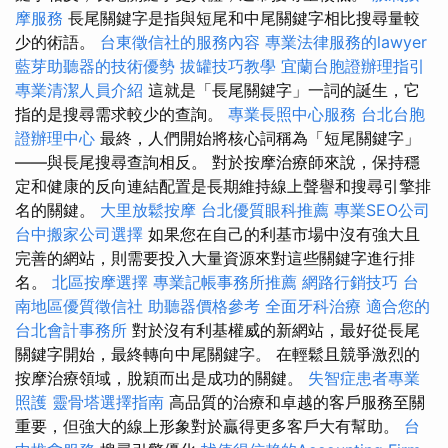
摩服務
長尾關鍵字是指與短尾和中尾關鍵字相比搜尋量較
少的術語。
台東徵信社的服務內容
專業法律服務的lawyer
藍芽助聽器的技術優勢
拔罐技巧教學
宜蘭台胞證辦理指引
專業清潔人員介紹
這就是「長尾關鍵字」一詞的誕生，它
指的是搜尋需求較少的查詢。
專業長照中心服務
台北台胞
證辦理中心
最終，人們開始將核心詞稱為「短尾關鍵字」
——與長尾搜尋查詢相反。 對於按摩治療師來說，保持穩
定和健康的反向連結配置是長期維持線上聲譽和搜尋引擎排
名的關鍵。
大里放鬆按摩
台北優質眼科推薦
專業SEO公司
台中搬家公司選擇
如果您在自己的利基市場中沒有強大且
完善的網站，則需要投入大量資源來對這些關鍵字進行排
名。
北區按摩選擇
專業記帳事務所推薦
網路行銷技巧
台
南地區優質徵信社
助聽器價格參考
全面牙科治療
適合您的
台北會計事務所
對於沒有利基權威的新網站，最好從長尾
關鍵字開始，最終轉向中尾關鍵字。 在輕鬆且競爭激烈的
按摩治療領域，脫穎而出是成功的關鍵。
失智症患者專業
照護
靈骨塔選擇指南
高品質的治療和卓越的客戶服務至關
重要，但強大的線上形象對於贏得更多客戶大有幫助。
台