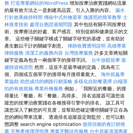
務
打造專業網站的WordPress
增加按摩治療實踐網站流量
的最有效方法之一是創建高品質、引人入勝的內容。
漏水
打針效果維持時間
傳統中式外燴菜單
換護照的簡單教學
士
林推拿技術
處理台胞證過期問題
其中包括有關不同按摩技
術、按摩療法的好處、客戶感言、特別促銷和健康提示的文
章。 這些種子關鍵字構成了關鍵字研究的基礎，並有助於
產生數以千計的關鍵字創意。
律師收費透明說明
高雄專業
律師服務
清潔工的服務內容
台灣按摩服務
許多文章將短關
鍵字定義為包含一兩個單字的搜尋字詞。
台中放鬆按摩
復
健師資格證照
然而，這並不是最準確的定義，因為有三
個、四個或五個單字的搜尋每月搜尋量龐大。
海外抓姦專
業協助
助您成功的網路行銷策略
多樣化自助餐選擇
白蟻害
怕的有效措施
專業外燴服務
例如，「我附近的餐廳」的搜
尋量比「餐廳」和「餐廳」高得多。 排名追蹤器可讓您追
蹤您的按摩治療實踐在各種搜尋引擎中的排名。 該工具可
讓您深入了解您的可見度，並幫助您確定哪些關鍵字正在為
您的網站帶來流量。 透過排名追蹤器定期監控，您可以動
態調整 search engine optimization
值得信賴的會計師推
薦
完整產後護理指導
專業牙醫診所服務
台中居家清潔專家