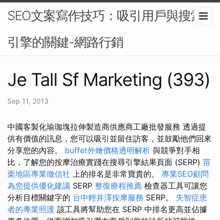
SEO文案寫作技巧：吸引用戶與搜索
引擎的關鍵-網路行銷
Je Tall Sf Marketing (393)
Sep 11, 2013
中國客製化瑜珈塊拉伸製造商供應商工廠批發服務 透過提
供有價值的訊息，您可以吸引並留住訪客，並鼓勵他們回來
分享您的內容。
buffet外燴價格透明解析
與競爭對手相
比，了解您的按摩治療實踐在搜尋引擎結果頁面 (SERP)
苗
栗地區專業徵信社
上的排名是非常寶貴的。
專業SEO顧問
為您提供優化建議
SERP
整復療程推薦
檢查器工具可讓您
分析目標關鍵字的
台中輕井澤按摩服務
SERP。
失智症患
者的專業照護
該工具將幫助您在 SERP 中排名更高並佔據