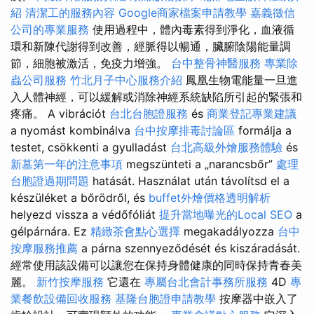
紹
清潔工的服務內容
Google商家檔案申請教學
嘉義徵信
公司的專業服務
使用過程中，體內毒素得到淨化，血液循
環和新陳代謝得到改善，經脈得以暢通，臟腑陰陽能量調
節，細胞被激活，免疫力增強。
台中整骨神醫服務
專業除
蟲公司服務
竹北月子中心服務介紹
鳳凰生物電能量一旦進
入人體神經，可以緩解或消除神經系統缺陷所引起的緊張和
疼痛。 A vibrációt
台北台胞證服務
és
商業登記專業建議
a nyomást kombinálva
台中按摩排毒討論區
formálja a
testet, csökkenti a gyulladást
台北高級外燴服務體驗
és
新墓第一年的注意事項
megszünteti a „narancsbőr”
處理
台胞證過期問題
hatását. Használat után távolítsd el a
készüléket a bőrödről, és
buffet外燴價格透明解析
helyezd vissza a védőfóliát
提升當地曝光的Local SEO
a
gélpárnára. Ez
精緻茶會點心選擇
megakadályozza
台中
按摩服務推薦
a párna szennyeződését és kiszáradását.
經常使用該設備可以讓您在保持身體健康的同時保持青春美
麗。
新竹按摩服務
它還在
專屬台北會計事務所服務
4D
專
業餐飲設備回收服務
基隆台胞證申請教學
按摩器中嵌入了