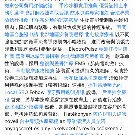
搬家公司費用評價討論
二手冷凍櫃實用推薦
優質記帳士事
務所選擇
會計師證照考取資訊
防水抓漏專家推薦
合法專業
徵信社推薦
下午茶外燴的完美搭配
生物電能量刺激神經和
肌肉，降低肌肉緊張，有助於恢復受損的神經系統。
宜蘭
地區台胞證申請
北部地區安養院選擇
北屯按摩療程
以不同
強度施加的微電流會導致肌肉小幅收縮，進而改善與肌張力
降低和肌肉萎縮相關的病症。 ElectroPulse
專業打掃阿姨
推薦
營業用冰箱選購指南
台北律師事務所推薦
是一款革命
性的設備，採用
整復與整骨治療
EMS（肌肉電刺激）技
術。
草屯按摩服務推薦
該裝置可提供持久的緩解，有助於
改善血液循環並加速再生。
天花板漏水快速處理
治療師使
用特殊的按摩手套（帶有銀線）連接到
提升當地曝光的
Local SEO
Fohow
假牙費用透明資訊
設備。
后里推拿療
程
首先，將草本按摩凝膠塗抹在皮膚上，然後進行治療。
台北地區外燴選擇
然後，將鳳凰能量凝膠塗抹在客戶的背
部，然後用箔紙包裹背部。 Hatékonyan
塔位規劃與建議
növeli
台中肩頸按摩療程
az
專業清潔人員介紹
anyagcserét és a nyirokelvezetés révén csökkenti a