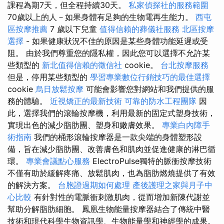
課程為期7天，但全程持續30天。
私家偵探社的服務範圍
70歲以上的人－如果身體有足夠的生物電再生能力。
西屯
區按摩推薦
7 歲以下兒童
值得信賴的葬儀社服務
北區按摩
選擇
- 如果健康狀況不佳的原因是某些身體功能延遲或受
阻。 由於我們尊重您的隱私權，因此您可以選擇不允許某
些類型的
新北值得信賴的徵信社
cookie。
台北按摩服務
但是，停用某些類型的
學習專業數位行銷技巧的最佳選擇
cookie
烏日放鬆按摩
可能會影響您對網站和我們提供的服
務的體驗。
近視矯正的最新技術
可靠的防水工程團隊
因
此，選擇我們的滾輪按摩機，利用最新的固定式塑身技術，
實現出色的減少脂肪團、塑身和嫩膚效果。
專業白內障手
術指南
我們的桶形滾輪按摩器是一款尖端的身體塑形設
備，旨在減少脂肪團、改善膚色和肌肉並促進健康的淋巴循
環。
專業會議點心服務
ElectroPulse獨特的脈衝按摩技術
不僅有助於緩解疼痛、放鬆肌肉，也為脂肪燃燒提供了有效
的解決方案。
台胞證過期如何處理
產後護理之家與月子中
心比較
有針對性的電脈衝刺激肌肉，從而增加新陳代謝並
幫助分解脂肪細胞。 鳳凰生物能量按摩器結合了傳統中醫
技術和現代科學生物資訊學、生物能量學和神經學的成果。