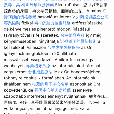
搜尋工具
桃園外燴服務推薦
ElectroPulse，您可以重新掌
控自己的身體，再次享受積極、無痛的生活。 A hatás
打
掃阿姨的價格參考
hasonló az intenzív
外商投資設立公司
專業協助
fizikai
精準的聽力檢查服務
erőfeszítésekkel,
de kényelmes és pihentető módon. Ráadásul
távirányítóval is felszerelték,
台中整脊療程
így még
kényelmesebben irányíthatja
近視矯正的最新技術
a
készüléket. Válasszon
台中專業外燴服務
az Ön
igényeinek megfelelően a 20 állítható
masszázssebesség közül. Amikor felkeres egy
webhelyet,
專業植牙治療
az információkat tárolhat
vagy kérhet
台北撥筋療法
le az Ön böngészőjében,
többnyire cookie-k formájában. Az információk
általában nem
推薦的月子中心名單
azonosítják Önt
közvetlenül, de
長照中心單人房推薦
személyre
szabottabb internetes élményt nyújthatnak. 顧客在床上
再躺 15 分鐘，享受能量膠帶帶來的美妙溫暖。 Növeli a
vérkeringést, valamint az anyagcserét. Ezt a