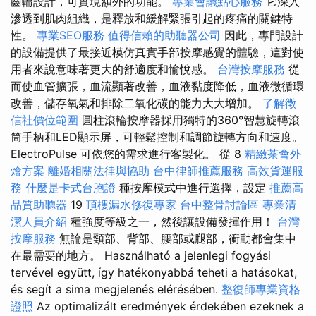
齒輪設計，可實現額外的功能。
專業會議點心服務
它深入
滲透到肌肉組織，是釋放和緩解緊張引起的疼痛的關鍵特
性。
專業SEO服務
值得信賴的助聽器公司
因此，專門設計
的設備提供了最接近模仿真實手部按摩感覺的體驗，這對使
用者來說意味著更大的舒適度和愉悅感。
台灣按摩服務
從
而使血管擴張，血流顯著改善，血液黏度降低，血液微循環
改善，儲存氧氣和排除二氧化碳的能力大大增加。
了解徵
信社價位範圍
圓柱滾輪按摩器採用獨特的360°智慧旋轉滾
筒手柄和LED顯示屏，可輕鬆控制和調節旋轉方向和速度。
ElectroPulse 可依您的需求進行客製化。 從 8
精緻茶會外
燴方案
離婚相關法律與協助
台中律師推薦服務
高效貨運服
務
什麼是卡式台胞證
種按摩模式中進行選擇，設定
推薦高
品質助聽器
19
頂樓漏水修復專家
台中整骨討論區
專業清
潔人員介紹
種強度等級之一，然後讓設備發揮作用！
台灣
按摩服務
無論是頸部、背部、腰部或腿部，衝動都會集中
在最需要的地方。 Használható a jelenlegi fogyási
tervével együtt, így hatékonyabbá teheti a hatásokat,
és segít a sima megjelenés elérésében.
整復師專業資格
證照
Az optimalizált eredmények érdekében ezeknek a