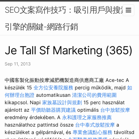
SEO文案寫作技巧：吸引用戶與搜索
引擎的關鍵-網路行銷
Je Tall Sf Marketing (365)
Sep 11, 2013
中國客製化振動按摩減肥機製造商供應商工廠 Ace-tec A
készülék 15
全方位安養院服務
percig működik, majd
如
何辦理台胞證
automatikusan
清潔公司的費用範圍
kikapcsol. Napi
家族墓設計與規劃
15 perc használat
ajánlott az
平價助聽器購買建議
optimális
台中放鬆按摩
eredmény érdekében. A
永和護理之家服務推薦
használathoz pattintsd össze
台中泰式放鬆按摩
a
készüléket a gélpárnával, és
專業會議點心服務
távolítsd