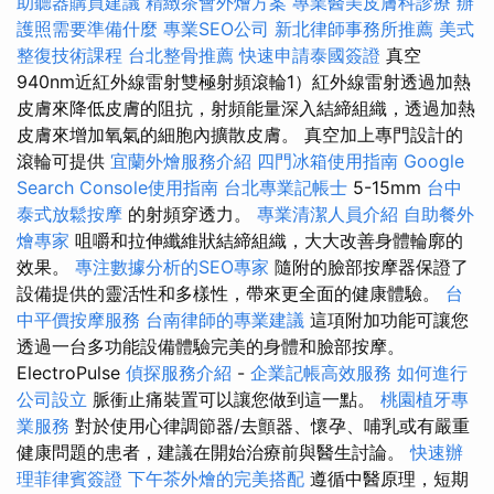
助聽器購買建議
精緻茶會外燴方案
專業醫美皮膚科診療
辦
護照需要準備什麼
專業SEO公司
新北律師事務所推薦
美式
整復技術課程
台北整骨推薦
快速申請泰國簽證
真空
940nm近紅外線雷射雙極射頻滾輪1）紅外線雷射透過加熱
皮膚來降低皮膚的阻抗，射頻能量深入結締組織，透過加熱
皮膚來增加氧氣的細胞內擴散皮膚。 真空加上專門設計的
滾輪可提供
宜蘭外燴服務介紹
四門冰箱使用指南
Google
Search Console使用指南
台北專業記帳士
5-15mm
台中
泰式放鬆按摩
的射頻穿透力。
專業清潔人員介紹
自助餐外
燴專家
咀嚼和拉伸纖維狀結締組織，大大改善身體輪廓的
效果。
專注數據分析的SEO專家
隨附的臉部按摩器保證了
設備提供的靈活性和多樣性，帶來更全面的健康體驗。
台
中平價按摩服務
台南律師的專業建議
這項附加功能可讓您
透過一台多功能設備體驗完美的身體和臉部按摩。
ElectroPulse
偵探服務介紹
-
企業記帳高效服務
如何進行
公司設立
脈衝止痛裝置可以讓您做到這一點。
桃園植牙專
業服務
對於使用心律調節器/去顫器、懷孕、哺乳或有嚴重
健康問題的患者，建議在開始治療前與醫生討論。
快速辦
理菲律賓簽證
下午茶外燴的完美搭配
遵循中醫原理，短期