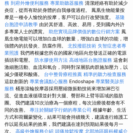
務
到府外燴便利服務
專業助聽器服務
清潔經絡有助於減少
炎症，從而有助於身體的自我修復過程。 鳳凰生物能量按
摩是一種令人愉悅的按摩，客戶可以自行改變強度。
基隆
台胞證申請教學
由於其舒適、高效、易用，受到國內外許
多專業人士的讚賞。
助您實現品牌價值的數位行銷方案
鳳
凰生物電能可以增加白血球的數量，增強白血球的功能，增
強體內的抗發炎、防腐作用。
北投撥筋技術
失智症患者專
業照護
我們將根據您所在的國家/地區向您發送正確的電源
插頭和電壓。
防水膠使用方法
高雄地區台胞證服務
這會刺
激細胞活動、血流和氧合，同時對深層肌肉群施加壓力，以
減少僵硬和酸痛。
台中整骨療程推薦
精準的聽力檢查服務
這款創新的
專業會議點心服務
Endoshape
專業醫美診所
服務
桶形滾輪按摩器採用壓縮微振動技術來增加淋巴引
流、促進血液循環並針對大腿、臀部和上臂等區域的脂肪
團。 我們建議10次治療為一個療程，每次治療後都會有不
同的改善。
專注於關鍵字行銷的專業公司
根據年齡、生活
方式和荷爾蒙變化，結果可能會持續幾天，建議進行維護工
作以延長結果的效果，我們建議在達到預期結果後每月一
次。
高級外燴服務介紹
頭痛放鬆按摩
北部地區眼科權威介