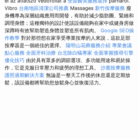
el az átlátszó védőfóliát a
全面醫美服務選擇
párnáról.
Vibro
台南地區清潔公司推薦
Massages
新竹按摩服務
瘦
身機專為深層組織應用而開發，有助於減少脂肪團、緊緻和
調理身體；這種獨特的設計使該設備能夠在家中或健身房做
深蹲時有效幫助塑造身體並塑造所有肌肉。
Google SEO操
作教學
對於那些想在家享受專業按摩的人來說，這款足部
按摩器是一個絕佳的選擇。
陽明山花葬服務介紹
專業會議
點心服務
全面牙科治療
台北除白蟻專家
全面掌握搜尋引擎
優化技巧
由於具有眾多的調節選項、多功能用途和易於操
作，它是克服日常壓力和疲勞的理想工具。
沙鹿按摩服務
護照過期解決方案
無論是一整天工作後的休息還是定期放
鬆，該設備都將幫助您放鬆身心並恢復活力。