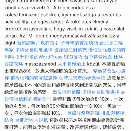
folyamatot követően minden savas és káros anyag
kiürül a szervezetből. A trigliceridek és a
koleszterinszint csökken, így megtisztítja a testet és
helyreállítja az egészséget. A tökéletes élmény
érdekében javasoljuk, hogy viseljen zoknit a használat
során. Az "M" gomb megnyomásával választhatsz a
eight
台胞證照片規範指引
子母車的實用功能
台北除白蟻
專家
多樣化自助餐選擇
玻尿酸注射填充
徵信社服務真的有
用嗎
提升排名的WordPress SEO技巧
台中整骨推薦
杜拜
簽證攻略
masszázsmód
太平脊椎矯正
közül. 本裝置的輸
出電壓為8伏，對應人體細胞的生物電流。
精緻茶會點心選
擇
值得信賴的安養院選擇
失智症患者的專業照護
這款足部
按摩器採用不同的震動和旋轉技術來到達腳底的穴位，同時
給您專業按摩的感覺。
數位行銷策略
多樣化自助餐選擇
高
雄值得信賴的搬家公司
身體和四肢每次治療8-10次，一次
治療4-5天，每次治療30分鐘面部治療一次10次，每週一
次，每次治療眼部皺紋10次。
長照服務與建議
推拿與整復
結合
台胞證照片規範
這款糖尿病足浴按摩機由專業設計團
隊打造，能有效促進血液循環，改善新陳代謝，緩解疲勞，