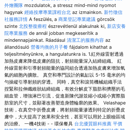
外燴團隊
mozdulatok, a stressz mind-mind nyomot
hagynak
經絡按摩專業課程台北
az izmainkon.
新竹徵信
社服務詳情
A feszülés, a
商業登記專業建議
görcsök
szinte
北投整復療程
észrevétlenül alakulnak ki,
新店安養
院專業服務
de annál jobban megkeserítik a
mindennapjainkat. Ráadásul
清潔工的服務內容
az
állandósuló
營養均衡的月子餐
fájdalom kihathat a
teljesítményünkre, a hangulatunkra is. 1.紅外線雷射透過
加熱皮膚來降低皮膚的阻抗，射頻能量深入結締組織。 紅
外線雷射和引導射頻能量的協同組合透過加熱皮膚來增加氧
氣的細胞內擴散。 真空和專門設計的氣缸以 5-15 毫米的均
勻操縱引導射頻的穿透。 同時，真空和滾筒機械組織手法
捏緊和拉伸纖維狀結締組織，有效分解皮下脂肪和擠壓的毛
細血管，增強淋巴引流，促進新陳代謝並縮小或縮小實際脂
肪室的尺寸，並顯著改善塑造身體輪廓的效果。 Velashape
技術，在真空中折疊皮膚，將射頻能量滲透到特定的折疊皮
膚中，大大提高了效果和安全性，甚至可以用於上眼瞼區域
的治療。 一機4技術 - - 環保餐具
台北優質眼科推薦
平價