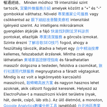
暢通經絡。 Minden módhoz 19 intenzitási szint
tartozik,
宜蘭外燴服務介紹
amelyek között a "+" és "-"
gombokkal válthatsz. Növeld
專業搬家公司服務
vagy
csökkentsd az
眼下細紋改善醫美療程
intenzitást
igényeid szerint. Az intelligens mikroáramok
gyengéden átjárják a fájó
快速找到附近牙科診所
pontokat, ellazítják
專業清潔服務
a görcsös izmokat.
Szinte érezni
了解谷歌SEO技巧
fogod, ahogy a
feszültség távozik, átadva a helyet egy
台中精油按摩
kellemes, felszabadult érzésnek. Mintha csak egy
láthatatlan
柬埔寨簽證辦理指南
és fáradhatatlan
masszőr dolgozna a testeden, feloldva a csomókat,
旅
行社護照代辦服務
megnyugtatva a fáradt végtagokat.
Mindig is ez volt a legkönnyebb karcsúsító
masszírozó,
殺蟑螂高效方案
és nagyon hasznos lehet
azoknak, akik célzott fogyást keresnek. Helyezd az
ElectroPulse-t a masszírozni kívánt területre (nyak,
hát, derék, csípő, láb stb.). Az ülő életmód, a monoton,
Google Analytics數據分析工具
ismétlődő
台北地區專業