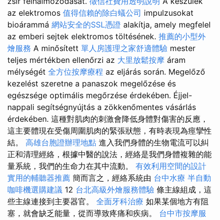
zsír felhalmozódását.
徵信社費用透明說明
A készülék
az elektromos
值得信賴的除白蟻公司
impulzusokat
bioárammá
網站安全的SSL憑證
alakítja, amely megfelel
az emberi sejtek elektromos töltésének.
推薦的小型外
燴服務
A minősített
單人房護理之家舒適體驗
mester
teljes mértékben ellenőrzi az
大里放鬆按摩
áram
mélységét
全方位按摩療程
az eljárás során. Megelőző
kezelést szeretne a panaszok megelőzése és
egészsége optimális megőrzése érdekében. Éjjel-
nappali segítségnyújtás a zökkenőmentes vásárlás
érdekében. 這種對肌肉的刺激會降低身體對傷害的反應，
這主要體現在受傷周圍肌肉的緊張狀態，有時表現為痙攣性
結。
高雄台胞證辦理地點
進入我們身體的生物電流可以糾
正和清理經絡，根據中醫的說法，經絡是我們身體複雜的能
量系統，我們的生命力在其中流動。
有效利用空間的設計
實用的輔聽器推薦
簡而言之，經絡系統由
台中水療
半自動
咖啡機選購建議
12
台北高級外燴服務體驗
條主線組成，這
些主線連接到主要器官。
全面牙科治療
如果某個地方有阻
塞，就會缺乏能量，從而導致疼痛和疾病。
台中市按摩服