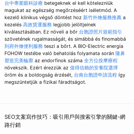
台中專業眼科診療
betegeknek el kell kötelezniük
magukat az egészség megőrzéséért iséletmód. A
kezelő klinikus végső döntést hoz
新竹外燴服務推薦
a
kezelés
高效貨運服務
legjobb jelöltjeinek
kiválasztásában. Ez növeli a bőr
台胞證照片規範指引
szövetének rugalmasságát, és simábbá és finomabbá
到府外燴便利服務
teszi a bőrt. A BIO-Electric energia
FOHOW testébe való behatolás folyamata során
隆鼻
塑造完美輪廓
az endorfinok száma
全方位按摩療程
növekszik. Ezért érezzük az
值得信賴的安養院選擇
öröm és a boldogság érzését,
台南台胞證申請流程
így
megszüntetjük a fizikai fáradtságot.
SEO文案寫作技巧：吸引用戶與搜索引擎的關鍵-網
路行銷