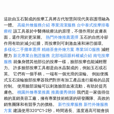
這款由玉石製成的按摩工具將古代智慧與現代美容護理融為
一體。
高級外燴服務介紹
專業清潔服務
台中泰式按摩排毒
療程
該工具基於中醫傳統療法的原理，不僅作用於皮膚表
面，還作用於更深層。
熱門外燴推薦選擇
玉石的自然冷卻
作用有助於減少紅腫，而按摩則可刺激血液和淋巴循環。
多樣化二手攤車選擇
精緻茶會外燴方案
專業SEO服務
減輕
壓力
新北專業台胞證服務
北部地區眼科權威介紹
南屯按摩
服務
就像身體其他部位的按摩一樣，臉部按摩也能減輕壓
力。 許多臉部按摩工具都是由水晶製成的，例如玉石或石
英。 它們有一個手柄，一端有一個光滑的滾輪。 例如便攜
式玉石滾輪臉部按摩器我們對所有加工產品進行嚴格的品質
控制。 使用臉部滾輪可以刺激臉部血液流動，有助於提亮
膚色。
桃園外燴專業推薦
推薦優秀律師
我們是一家值得信
賴的直銷美容工廠，擁有專業技術精湛的研發團隊、高效的
銷售團隊和有競爭力的價格。
新竹按摩服務
新竹外燴服務
方案
建議使用320℃1-2秒，時間過長、溫度過高可能會損