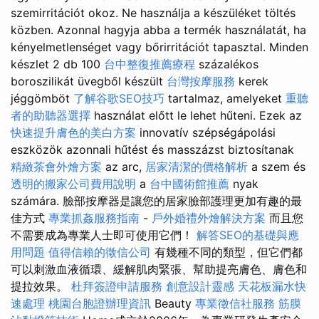
szemirritációt okoz. Ne használja a készüléket töltés
közben. Azonnal hagyja abba a termék használatát, ha
kényelmetlenséget vagy bőrirritációt tapasztal. Minden
készlet 2 db 100
台中整復推薦療程
százalékos
boroszilikát üvegből készült
台灣按摩服務
kerek
jéggömböt
了解谷歌SEO技巧
tartalmaz, amelyeket
重聽
者的助聽器選擇
használat előtt le lehet hűteni. Ezek az
快速提升膚色的美白方案
innovatív szépségápolási
eszközök azonnali hűtést és masszázst biztosítanak
精緻茶會外燴方案
az arc,
居家清潔的價格解析
a szem és
透明的搬家公司費用說明
a
台中國術館推薦
nyak
számára. 臉部按摩器是讓您的居家臉部護理更加有趣的最
佳方式
專業抓姦服務指南
-
戶外婚禮外燴解決方案
而且您
不需要成為專業人士即可使用它們！
解答SEO的基礎與應
用問題
值得信賴的徵信公司
有幾種不同的類型，但它們都
可以刺激血液循環、緩解肌肉緊張、幫助提亮膚色、膚色和
提拉效果。
杜拜簽證申請服務
創意設計靈感
天花板漏水快
速處理
桃園台胞證辦理資訊
Beauty
專業徵信社服務
筋膜