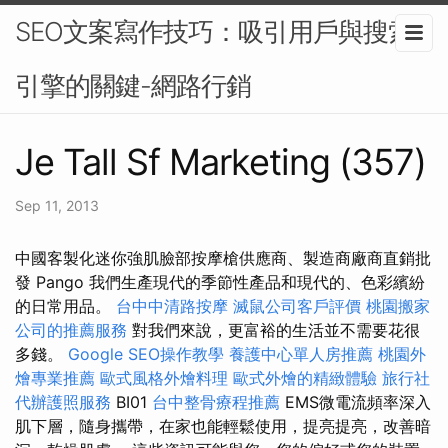
SEO文案寫作技巧：吸引用戶與搜索
引擎的關鍵-網路行銷
Je Tall Sf Marketing (357)
Sep 11, 2013
中國客製化迷你強肌臉部按摩槍供應商、製造商廠商直銷批
發 Pango 我們生產現代的季節性產品和現代的、色彩繽紛
的日常用品。
台中中清路按摩
滅鼠公司客戶評價
桃園搬家
公司的推薦服務
對我們來說，更富裕的生活並不需要花很
多錢。
Google SEO操作教學
養護中心單人房推薦
桃園外
燴專業推薦
歐式風格外燴料理
歐式外燴的精緻體驗
旅行社
代辦護照服務
BI01
台中整骨療程推薦
EMS微電流頻率深入
肌下層，隨身攜帶，在家也能輕鬆使用，提亮提亮，改善暗