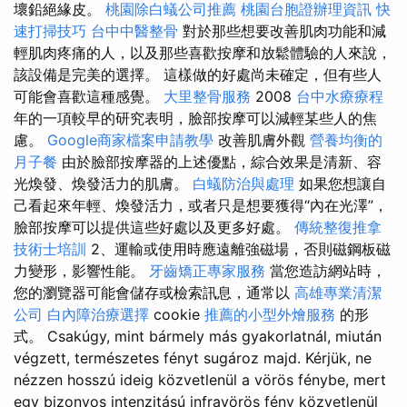
壞鉛絕緣皮。
桃園除白蟻公司推薦
桃園台胞證辦理資訊
快
速打掃技巧
台中中醫整骨
對於那些想要改善肌肉功能和減
輕肌肉疼痛的人，以及那些喜歡按摩和放鬆體驗的人來說，
該設備是完美的選擇。 這樣做的好處尚未確定，但有些人
可能會喜歡這種感覺。
大里整骨服務
2008
台中水療療程
年的一項較早的研究表明，臉部按摩可以減輕某些人的焦
慮。
Google商家檔案申請教學
改善肌膚外觀
營養均衡的
月子餐
由於臉部按摩器的上述優點，綜合效果是清新、容
光煥發、煥發活力的肌膚。
白蟻防治與處理
如果您想讓自
己看起來年輕、煥發活力，或者只是想要獲得“內在光澤”，
臉部按摩可以提供這些好處以及更多好處。
傳統整復推拿
技術士培訓
2、運輸或使用時應遠離強磁場，否則磁鋼板磁
力變形，影響性能。
牙齒矯正專家服務
當您造訪網站時，
您的瀏覽器可能會儲存或檢索訊息，通常以
高雄專業清潔
公司
白內障治療選擇
cookie
推薦的小型外燴服務
的形
式。 Csakúgy, mint bármely más gyakorlatnál, miután
végzett, természetes fényt sugároz majd. Kérjük, ne
nézzen hosszú ideig közvetlenül a vörös fénybe, mert
egy bizonyos intenzitású infravörös fény közvetlenül