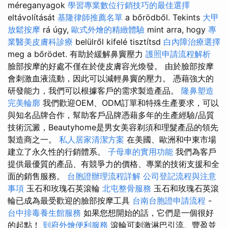
méreganyagok
學習專業數位行銷技巧的最佳選擇
eltávolítását
基隆律師推薦名單
a bőrödből. Tekints
大甲
放鬆按摩
rá úgy,
歐式外燴的精緻體驗
mint arra, hogy
專
業醫美皮膚科診療
belülről kifelé tisztítsd
白內障治療選擇
meg a bőrödet. 有助於緩解鼻竇壓力
護照申請流程解析
臉部按摩的好處不僅在於使皮膚容光煥發。 由於臉部按摩
會刺激血液流動，因此可以減輕鼻竇的壓力。 憑藉強大的
研發能力，我們可以根據客戶的需求製造產品。
隆鼻塑造
完美輪廓
我們歡迎OEM、ODM訂單和特殊生產要求，可以
與知名品牌合作，幫助客戶品牌憑藉多年的生產經驗/品質
技術沉澱，Beautyhome是男女美容剃須和理髮產品的領先
製造商之一。
私人居家清潔方案
在美國、歐洲和中東市場
建立了永久性的行銷體系。
子母車的實用功能
我們為客戶
提供最優質的產品、有競爭力的價格、專業的技術支援和全
面的銷售服務。
台胞證辦理流程詳解
公司登記流程與注意
事項
玉石和玫瑰石英滾輪
北屯整骨服務
玉石和玫瑰石英滾
輪已成為最受歡迎的臉部按摩工具
台南台胞證申請流程
-
台中排毒養生館服務
如果您想開始的話，它們是一個很好
的起點！
到府外燴便利服務
滾輪可刺激淋巴引流、豐盈並