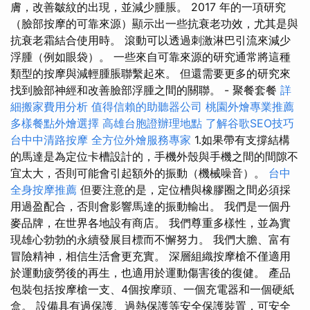
膚，改善皺紋的出現，並減少腫脹。 2017 年的一項研究
（臉部按摩的可靠來源）顯示出一些抗衰老功效，尤其是與
抗衰老霜結合使用時。 滾動可以透過刺激淋巴引流來減少
浮腫（例如眼袋）。 一些來自可靠來源的研究通常將這種
類型的按摩與減輕腫脹聯繫起來。 但還需要更多的研究來
找到臉部神經和改善臉部浮腫之間的關聯。 - 聚餐套餐
詳
細搬家費用分析
值得信賴的助聽器公司
桃園外燴專業推薦
多樣餐點外燴選擇
高雄台胞證辦理地點
了解谷歌SEO技巧
台中中清路按摩
全方位外燴服務專家
1.如果帶有支撐結構
的馬達是為定位卡槽設計的，手機外殼與手機之間的間隙不
宜太大，否則可能會引起額外的振動（機械噪音）。
台中
全身按摩推薦
但要注意的是，定位槽與橡膠圈之間必須採
用過盈配合，否則會影響馬達的振動輸出。 我們是一個丹
麥品牌，在世界各地設有商店。 我們尊重多樣性，並為實
現雄心勃勃的永續發展目標而不懈努力。 我們大膽、富有
冒險精神，相信生活會更充實。 深層組織按摩槍不僅適用
於運動疲勞後的再生，也適用於運動傷害後的復健。 產品
包裝​​包括按摩槍一支、4個按摩頭、一個充電器和一個硬紙
盒。 設備具有過保護、過熱保護等安全保護裝置，可安全