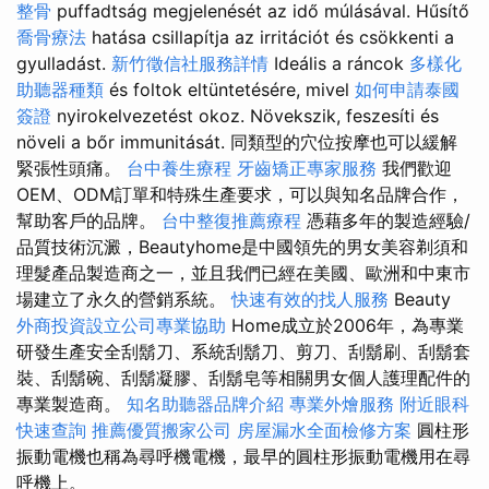
整骨
puffadtság megjelenését az idő múlásával. Hűsítő
喬骨療法
hatása csillapítja az irritációt és csökkenti a
gyulladást.
新竹徵信社服務詳情
Ideális a ráncok
多樣化
助聽器種類
és foltok eltüntetésére, mivel
如何申請泰國
簽證
nyirokelvezetést okoz. Növekszik, feszesíti és
növeli a bőr immunitását. 同類型的穴位按摩也可以緩解
緊張性頭痛。
台中養生療程
牙齒矯正專家服務
我們歡迎
OEM、ODM訂單和特殊生產要求，可以與知名品牌合作，
幫助客戶的品牌。
台中整復推薦療程
憑藉多年的製造經驗/
品質技術沉澱，Beautyhome是中國領先的男女美容剃須和
理髮產品製造商之一，並且我們已經在美國、歐洲和中東市
場建立了永久的營銷系統。
快速有效的找人服務
Beauty
外商投資設立公司專業協助
Home成立於2006年，為專業
研發生產安全刮鬍刀、系統刮鬍刀、剪刀、刮鬍刷、刮鬍套
裝、刮鬍碗、刮鬍凝膠、刮鬍皂等相關男女個人護理配件的
專業製造商。
知名助聽器品牌介紹
專業外燴服務
附近眼科
快速查詢
推薦優質搬家公司
房屋漏水全面檢修方案
圓柱形
振動電機也稱為尋呼機電機，最早的圓柱形振動電機用在尋
呼機上。