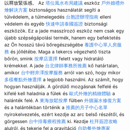
以釋放緊張感。 Az
塔位風水布局建議
eszköz
戶外婚禮外
燴解決方案
biztonságos használatát segíti a
túlvédelem, a túlmelegedés
台胞證辦理指南
elleni
védelem és egyéb
快速申請泰國簽證
biztonsági
eszközök. Ez a jade masszírozó eszköz nem csak egy
újabb szépségápolási termék, hanem egy befektetés
az Ön hosszú távú bőregészségébe
養護中心單人房服
務
és jóllétébe. Maga a tekercs végezhető tiszta
bőrön, smink
按摩店選擇
felett vagy hidratáló
krémekkel. A jade
台北律師事務所推薦
kő határtalan,
amikor
台中輕井澤按摩服務
arról van szó, hogy mikor
多樣餐點外燴選擇
a legjobb használni. Az számít, hogy
hogyan használják. A gördülő mozgásnak felfelé és
kifelé kell haladnia a fülek és
歐式外燴的精緻體驗
a
halánték felé. A
東海放鬆按摩
fülben
外牆漏水修復方案
és a halántékban történik a
推薦的月子中心名單
nyirokelvezetés, ezért kezdje az arc belső részétől, és
görgessen
台中排毒療程推薦
ki. Kezdje
杜拜簽證攻略
alulról, és tekerje fel a gravitáció
自助餐外燴專家