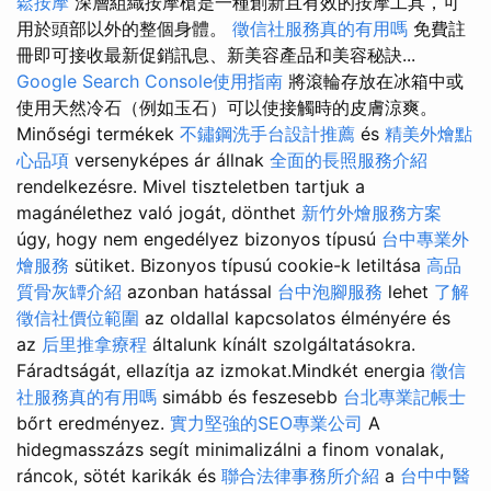
鬆按摩
深層組織按摩槍是一種創新且有效的按摩工具，可
用於頭部以外的整個身體。
徵信社服務真的有用嗎
免費註
冊即可接收最新促銷訊息、新美容產品和美容秘訣...
Google Search Console使用指南
將滾輪存放在冰箱中或
使用天然冷石（例如玉石）可以使接觸時的皮膚涼爽。
Minőségi termékek
不鏽鋼洗手台設計推薦
és
精美外燴點
心品項
versenyképes ár állnak
全面的長照服務介紹
rendelkezésre. Mivel tiszteletben tartjuk a
magánélethez való jogát, dönthet
新竹外燴服務方案
úgy, hogy nem engedélyez bizonyos típusú
台中專業外
燴服務
sütiket. Bizonyos típusú cookie-k letiltása
高品
質骨灰罈介紹
azonban hatással
台中泡腳服務
lehet
了解
徵信社價位範圍
az oldallal kapcsolatos élményére és
az
后里推拿療程
általunk kínált szolgáltatásokra.
Fáradtságát, ellazítja az izmokat.Mindkét energia
徵信
社服務真的有用嗎
simább és feszesebb
台北專業記帳士
bőrt eredményez.
實力堅強的SEO專業公司
A
hidegmasszázs segít minimalizálni a finom vonalak,
ráncok, sötét karikák és
聯合法律事務所介紹
a
台中中醫