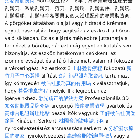
沾黏撥筋技術
Home成立於2006年，為專業研發生產安全
刮鬍刀、系統刮鬍刀、剪刀、刮鬍刷、刮鬍套件、刮鬍碗、
刮鬍凝膠、刮鬍皂等相關男女個人護理配件的專業製造商.
A görgőket általában olajjal vagy hidratáló krémmel
együtt használják, hogy segítsék az eszközt a bőrön
való siklásban. Ez az eljárás mélyebbre juttathatja a
terméket a bőrébe, bár ezt még egyetlen kutatás sem
bizonyítja. Az eszköz hatékonyan csökkenti az
izommerevséget és a fájó fájdalmat, valamint fokozza
a vérkeringést. Az eszköz 3
士林整骨療程
fokozatú
新
竹月子中心選擇
állítást
會計師證照考取資訊
tartalmaz,
így könnyedén
徵信社服務真的有用嗎
kiválaszthatjuk,
hogy
整骨推拿療程
melyik illik legjobban az
igényeinkhez.
散光矯正的解決方案
Professzionális 3D
知名助聽器品牌介紹
arcgörgő
按摩專業教學
gyártók és
高雄台胞證辦理地點
beszállítók vagyunk
了解徵信社價位
範圍
Kínában. Serkenti
桃園台胞證申請服務
a
nyirokelvezetéstAz arcmasszázs serkenti a
分析漏水原
因的專家
nyirokelvezetést
高雄台胞證辦理地點
vagy a