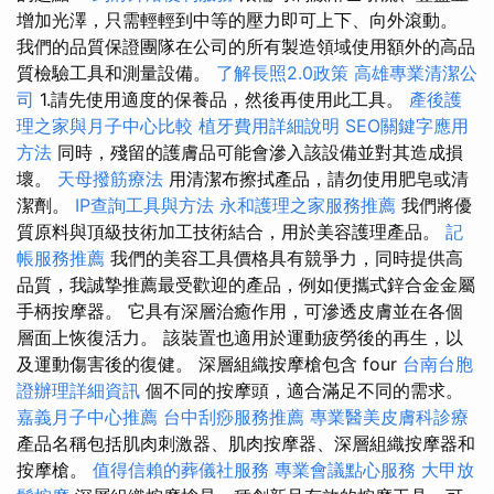
增加光澤，只需輕輕到中等的壓力即可上下、向外滾動。
我們的品質保證團隊在公司的所有製造領域使用額外的高品
質檢驗工具和測量設備。
了解長照2.0政策
高雄專業清潔公
司
1.請先使用適度的保養品，然後再使用此工具。
產後護
理之家與月子中心比較
植牙費用詳細說明
SEO關鍵字應用
方法
同時，殘留的護膚品可能會滲入該設備並對其造成損
壞。
天母撥筋療法
用清潔布擦拭產品，請勿使用肥皂或清
潔劑。
IP查詢工具與方法
永和護理之家服務推薦
我們將優
質原料與頂級技術加工技術結合，用於美容護理產品。
記
帳服務推薦
我們的美容工具價格具有競爭力，同時提供高
品質，我誠摯推薦最受歡迎的產品，例如便攜式鋅合金金屬
手柄按摩器。 它具有深層治癒作用，可滲透皮膚並在各個
層面上恢復活力。 該裝置也適用於運動疲勞後的再生，以
及運動傷害後的復健。 深層組織按摩槍包含 four
台南台胞
證辦理詳細資訊
個不同的按摩頭，適合滿足不同的需求。
嘉義月子中心推薦
台中刮痧服務推薦
專業醫美皮膚科診療
產品名稱包括肌肉刺激器、肌肉按摩器、深層組織按摩器和
按摩槍。
值得信賴的葬儀社服務
專業會議點心服務
大甲放