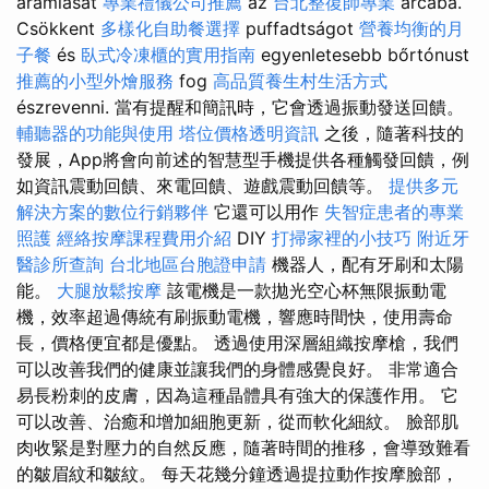
áramlását
專業禮儀公司推薦
az
台北整復師專業
arcába.
Csökkent
多樣化自助餐選擇
puffadtságot
營養均衡的月
子餐
és
臥式冷凍櫃的實用指南
egyenletesebb bőrtónust
推薦的小型外燴服務
fog
高品質養生村生活方式
észrevenni. 當有提醒和簡訊時，它會透過振動發送回饋。
輔聽器的功能與使用
塔位價格透明資訊
之後，隨著科技的
發展，App將會向前述的智慧型手機提供各種觸發回饋，例
如資訊震動回饋、來電回饋、遊戲震動回饋等。
提供多元
解決方案的數位行銷夥伴
它還可以用作
失智症患者的專業
照護
經絡按摩課程費用介紹
DIY
打掃家裡的小技巧
附近牙
醫診所查詢
台北地區台胞證申請
機器人，配有牙刷和太陽
能。
大腿放鬆按摩
該電機是一款拋光空心杯無限振動電
機，效率超過傳統有刷振動電機，響應時間快，使用壽命
長，價格便宜都是優點。 透過使用深層組織按摩槍，我們
可以改善我們的健康並讓我們的身體感覺良好。 非常適合
易長粉刺的皮膚，因為這種晶體具有強大的保護作用。 它
可以改善、治癒和增加細胞更新，從而軟化細紋。 臉部肌
肉收緊是對壓力的自然反應，隨著時間的推移，會導致難看
的皺眉紋和皺紋。 每天花幾分鐘透過提拉動作按摩臉部，