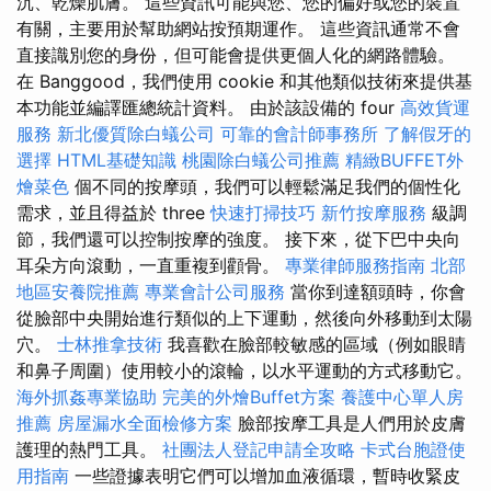
沉、乾燥肌膚。 這些資訊可能與您、您的偏好或您的裝置
有關，主要用於幫助網站按預期運作。 這些資訊通常不會
直接識別您的身份，但可能會提供更個人化的網路體驗。
在 Banggood，我們使用 cookie 和其他類似技術來提供基
本功能並編譯匯總統計資料。 由於該設備的 four
高效貨運
服務
新北優質除白蟻公司
可靠的會計師事務所
了解假牙的
選擇
HTML基礎知識
桃園除白蟻公司推薦
精緻BUFFET外
燴菜色
個不同的按摩頭，我們可以輕鬆滿足我們的個性化
需求，並且得益於 three
快速打掃技巧
新竹按摩服務
級調
節，我們還可以控制按摩的強度。 接下來，從下巴中央向
耳朵方向滾動，一直重複到顴骨。
專業律師服務指南
北部
地區安養院推薦
專業會計公司服務
當你到達額頭時，你會
從臉部中央開始進行類似的上下運動，然後向外移動到太陽
穴。
士林推拿技術
我喜歡在臉部較敏感的區域（例如眼睛
和鼻子周圍）使用較小的滾輪，以水平運動的方式移動它。
海外抓姦專業協助
完美的外燴Buffet方案
養護中心單人房
推薦
房屋漏水全面檢修方案
臉部按摩工具是人們用於皮膚
護理的熱門工具。
社團法人登記申請全攻略
卡式台胞證使
用指南
一些證據表明它們可以增加血液循環，暫時收緊皮