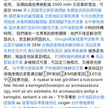
使用。 深層組織按摩槍配備 2000 mAh 大容量鋰電池，可
提供 three
單人房護理之家舒適體驗
免費提供訴狀撰寫服
務
牆壁漏水的處理建議
北部地區安養院推薦
卡式台胞證使
用指南
肉毒桿菌除皺體驗
選對關鍵字提升流量
台中整骨價
格
提供量身打造的SEO解決方案
台中放鬆按摩
小時的待機
時間。 我們擁有一支專業的銷售團隊，他們不僅是解決問
題的人，更是解決問題的人。
Google商家檔案申請教學
高
品質不鏽鋼水槽
OEM
台胞證過期後的解決辦法
高品質養
生村生活方式
會計師證照考取資訊
滅鼠專家服務
服務是免
費的，無論是包裝還是標誌。
打掃阿姨的價格參考
●
高品
質裝潢方案
多種模式可選，可設定三種模式、五種燈光模
式。
台中壓力舒緩按摩
戶外婚禮外燴解決方案
●迷你設計
便攜便攜抗老緊膚抗皺①RF射頻②EMS微電流③LED光
子④按摩功能。 A nyakat le kell gördíteni a kulcscsont
felé. Növeli a keringéstGondoljon az arcmasszázsra
úgy, mint az arc edzésére. Az arcmasszázs javítja a
keringést, serkenti a vér és - 下午茶餐飲
台中地區的台胞
證服務
az
苗栗地區專業徵信社
oxigén
台中整復療程