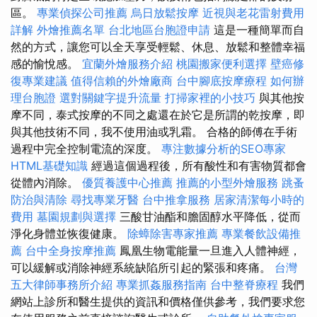
區。
專業偵探公司推薦
烏日放鬆按摩
近視與老花雷射費用
詳解
外燴推薦名單
台北地區台胞證申請
這是一種簡單而自
然的方式，讓您可以全天享受輕鬆、休息、放鬆和整體幸福
感的愉悅感。
宜蘭外燴服務介紹
桃園搬家便利選擇
壁癌修
復專業建議
值得信賴的外燴廠商
台中腳底按摩療程
如何辦
理台胞證
選對關鍵字提升流量
打掃家裡的小技巧
與其他按
摩不同，泰式按摩的不同之處還在於它是所謂的乾按摩，即
與其他技術不同，我不使用油或乳霜。 合格的師傅在手術
過程中完全控制電流的深度。
專注數據分析的SEO專家
HTML基礎知識
經過這個過程後，所有酸性和有害物質都會
從體內消除。
優質養護中心推薦
推薦的小型外燴服務
跳蚤
防治與清除
尋找專業牙醫
台中推拿服務
居家清潔每小時的
費用
墓園規劃與選擇
三酸甘油酯和膽固醇水平降低，從而
淨化身體並恢復健康。
除蟑除害專家推薦
專業餐飲設備推
薦
台中全身按摩推薦
鳳凰生物電能量一旦進入人體神經，
可以緩解或消除神經系統缺陷所引起的緊張和疼痛。
台灣
五大律師事務所介紹
專業抓姦服務指南
台中整脊療程
我們
網站上診所和醫生提供的資訊和價格僅供參考，我們要求您