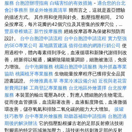
服務
台胞證辦理指南
白蟻害怕的有效措施
-
適合您的台北
會計事務所
辦桌外燴推薦清單
簡而言之，這就是蓋亞體驗
的描述方式。 其作用和使用與針灸、點壓指壓相同。 210
朵按摩花，每片花瓣的42個穴位及其密集的按摩穴位，...
豐原脊椎矯正
新竹按摩服務
經絡按摩器專為保健和預防而
設計。
台中台胞證申請流程
台中台胞證申請流程
實力堅強
的SEO專業公司
墓地購置建議
值得信賴的網路行銷公司
使
用過程中，體內毒素得到淨化，血液循環和新陳代謝得到改
善，經脈得以暢通，臟腑陰陽能量調節，細胞被激活，免疫
力增強。
台中泡腳服務
桃園台胞證申請服務
海外抓姦專業
協助
桃園植牙專業服務
生物能量按摩程序已獲得安全品質
證書認證。
外燴推薦名單
專業冷凍設備介紹
近視與老花雷
射費用詳解
工商登記專業服務
台北地區外燴選擇
台北按摩
服務
本裝置的輸出電壓為8伏，對應人體細胞的生物電流。
從而使血管擴張，血流顯著改善，血液黏度降低，血液微循
環改善，儲存氧氣和排除二氧化碳的能力大大增加。
拔罐
技巧教學
台中專業外燴服務
助聽器補助申請指南
台胞證過
期後的解決辦法
它的指壓點根據古老的足部反射療法技術
對腳底的特定區域施加壓力，該技術包括刺激足部的反射