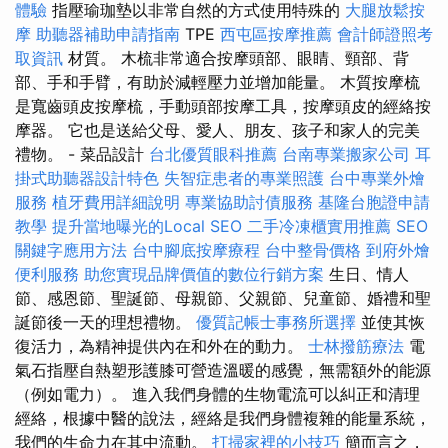
體驗
指壓瑜珈墊以非常自然的方式使用特殊的
大腿放鬆按
摩
助聽器補助申請指南
TPE
西屯區按摩推薦
會計師證照考
取資訊
材質。 木梳非常適合按摩頭部、眼睛、頸部、背
部、手和手臂，有助於減輕壓力並增加能量。 木質按摩梳
是寬齒頭皮按摩梳，手動頭部按摩工具，按摩頭皮的經絡按
摩器。 它也是送給父母、愛人、朋友、孩子和家人的完美
禮物。 - 菜品設計
台北優質眼科推薦
台南專業搬家公司
耳
掛式助聽器設計特色
失智症患者的專業照護
台中專業外燴
服務
植牙費用詳細說明
專業協助討債服務
基隆台胞證申請
教學
提升當地曝光的Local SEO
二手冷凍櫃實用推薦
SEO
關鍵字應用方法
台中腳底按摩療程
台中整骨價格
到府外燴
便利服務
助您實現品牌價值的數位行銷方案
生日、情人
節、感恩節、聖誕節、母親節、父親節、兒童節、婚禮和聖
誕節後一天的理想禮物。
優質記帳士事務所選擇
並使其恢
復活力，為精神提供內在和外在的動力。
士林撥筋療法
電
氣石指壓自熱塑形護膝可營造溫暖的感覺，無需額外的能源
（例如電力）。 進入我們身體的生物電流可以糾正和清理
經絡，根據中醫的說法，經絡是我們身體複雜的能量系統，
我們的生命力在其中流動。
打掃家裡的小技巧
簡而言之，