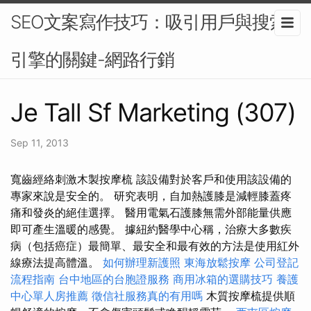
SEO文案寫作技巧：吸引用戶與搜索
引擎的關鍵-網路行銷
Je Tall Sf Marketing (307)
Sep 11, 2013
寬齒經絡刺激木製按摩梳 該設備對於客戶和使用該設備的
專家來說是安全的。 研究表明，自加熱護膝是減輕膝蓋疼
痛和發炎的絕佳選擇。 醫用電氣石護膝無需外部能量供應
即可產生溫暖的感覺。 據紐約醫學中心稱，治療大多數疾
病（包括癌症）最簡單、最安全和最有效的方法是使用紅外
線療法提高體溫。
如何辦理新護照
東海放鬆按摩
公司登記
流程指南
台中地區的台胞證服務
商用冰箱的選購技巧
養護
中心單人房推薦
徵信社服務真的有用嗎
木質按摩梳提供順