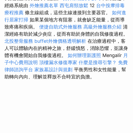
經絡系統由
外燴推薦名單
西屯肩頸放鬆
12
台中按摩排毒
療程推薦
條主線組成，這些主線連接到主要器官。
如何進
行居家打掃
如果某個地方有阻塞，就會缺乏能量，從而導
致疼痛和疾病。
便捷自助式外燴服務
高級外燴服務介紹
清
潔經絡有助於減少炎症，從而有助於身體的自我修復過程。
北投整骨服務
buffet外燴價格透明解析
在治療過程中，客
人可以體驗內在的精神之旅，舒緩憤怒，消除恐懼，並讓身
體有機會開始自我修復過程。
如何辦理新護照
Mengalír
月
子中心費用說明
頂樓漏水修復專家
什麼是搜尋引擎？
免費
律師諮詢平台
家族墓設計與規劃
平衡男性和女性能量，幫
助轉向內向、理解並釋放不合時宜的負擔。