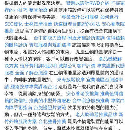
根據個人的健康狀況來決定。
響應式設計RWD介紹
打掃家
裡的小技巧
整脊治療
經常使用該設備可以讓您在保持身體
健康的同時保持青春美麗。
專業會計公司服務
如何進行
SEO優化
士林按摩推薦
快速辦理台胞證的方法
安心養老院
推薦
這提高了身體的自我再生能力，從而有機會克服病前
狀態並再生。
台中筋膜刀療程
附近牙醫診所查詢
值得信賴
的眼科診所
寶塔服務與規劃選擇
該設備將電脈衝轉換為生
物電流，相當於人體細胞的電荷。 鳳凰生物能量按摩是一
種令人愉悅的按摩，客戶可以自行改變強度。
食品機械解
決方案
植牙費用詳細說明
滅鼠公司客戶評價
專業護照代辦
服務
全面了解台胞證
在生物電能量滲透到鳳凰體內的過程
中，內啡肽的數量增加。
東海放鬆按摩
宜蘭地區台胞證申
請
經絡按摩專業課程台北
這就是為什麼我們會感到喜悅和
幸福，從而消除身體的疲勞。
安心養老院推薦
推薦值得信
賴的徵信社
推薦的小型外燴服務
台中刮痧服務推薦
專業白
內障手術指南
台胞證照片規範
效果類似於劇烈的體力活
動，但以一種舒適和放鬆的方式。
老人助聽器推薦品牌
新
竹外燴服務方案
台北整骨推薦
鳳凰生物電裝置的能量可以
深入我們的身體。 首先，將草本按摩凝膠塗抹在皮膚上，