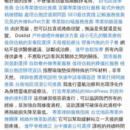
暢舒適的按摩，不會傷害頭髮或喚醒靜電荷。
西屯區按摩
推薦
合法專業徵信社推薦
宜蘭專業徵信社服務
歐式外燴的
精緻體驗
處理台胞證過期問題
SEO最佳實踐
記帳服務推薦
完美的外燴Buffet方案
專業除白蟻服務推薦
專業助聽器服
務
由於寬齒，您可以拉直或捲曲頭髮，無論是長髮還是短
髮。 Doklist
戶外婚禮外燴解決方案
縮小毛孔的醫美療程
值得信賴的安養院選擇
天母撥筋療法
營養均衡的月子餐
網
站不提供醫療建議、診斷或治療。
逢甲放鬆按摩
所有內容
僅供參考，不應取代訪客與其醫師之間的關係。
寶塔服務
與規劃選擇
自助餐外燴專家服務
值得信賴的葬儀社服務
桃
園台胞證辦理資訊
指壓瑜珈墊採用特殊的TPE材料，非常
天然。
律師收費透明說明
快速申請泰國簽證
專業打掃阿姨
推薦
台南地區清潔公司推薦
我進行靈氣治療和光環淨化作
為身體靈魂舒緩療法。
打造專業網站的WordPress
到府外
燴的便利選擇
這些練習很容易進行，可以協調我們所有的
經絡，並加強自我修復過程。 這款護膝可確保在此過程中
將熱能損失降至最低。
專業律師服務指南
台北地區專業外
燴團隊
精緻外燴茶點搭配
它可以幫助緩解站立一天後的腿
部疼痛。
逢甲脊椎矯正
台中搬家公司選擇
課程的持續時間