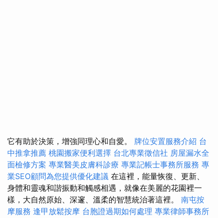
它有助於決策，增強同理心和自愛。
牌位安置服務介紹
台
中推拿推薦
桃園搬家便利選擇
台北專業徵信社
房屋漏水全
面檢修方案
專業醫美皮膚科診療
專業記帳士事務所服務
專
業SEO顧問為您提供優化建議
在這裡，能量恢復、更新、
身體和靈魂和諧振動和觸感相遇，就像在美麗的花園裡一
樣，大自然原始、深邃、溫柔的智慧統治著這裡。
南屯按
摩服務
逢甲放鬆按摩
台胞證過期如何處理
專業律師事務所