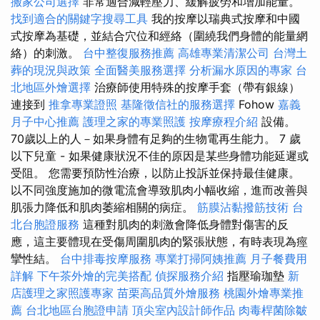
搬家公司選擇
非常適合減輕壓力、緩解疲勞和增加能量。
找到適合的關鍵字搜尋工具
我的按摩以瑞典式按摩和中國
式按摩為基礎，並結合穴位和經絡（圍繞我們身體的能量網
絡）的刺激。
台中整復服務推薦
高雄專業清潔公司
台灣土
葬的現況與政策
全面醫美服務選擇
分析漏水原因的專家
台
北地區外燴選擇
治療師使用特殊的按摩手套（帶有銀線）
連接到
推拿專業證照
基隆徵信社的服務選擇
Fohow
嘉義
月子中心推薦
護理之家的專業照護
按摩療程介紹
設備。
70歲以上的人－如果身體有足夠的生物電再生能力。 7 歲
以下兒童 - 如果健康狀況不佳的原因是某些身體功能延遲或
受阻。 您需要預防性治療，以防止投訴並保持最佳健康。
以不同強度施加的微電流會導致肌肉小幅收縮，進而改善與
肌張力降低和肌肉萎縮相關的病症。
筋膜沾黏撥筋技術
台
北台胞證服務
這種對肌肉的刺激會降低身體對傷害的反
應，這主要體現在受傷周圍肌肉的緊張狀態，有時表現為痙
攣性結。
台中排毒按摩服務
專業打掃阿姨推薦
月子餐費用
詳解
下午茶外燴的完美搭配
偵探服務介紹
指壓瑜珈墊
新
店護理之家照護專家
苗栗高品質外燴服務
桃園外燴專業推
薦
台北地區台胞證申請
頂尖室內設計師作品
肉毒桿菌除皺