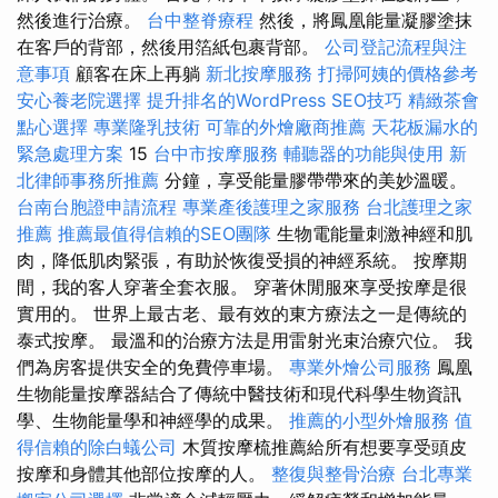
然後進行治療。
台中整脊療程
然後，將鳳凰能量凝膠塗抹
在客戶的背部，然後用箔紙包裹背部。
公司登記流程與注
意事項
顧客在床上再躺
新北按摩服務
打掃阿姨的價格參考
安心養老院選擇
提升排名的WordPress SEO技巧
精緻茶會
點心選擇
專業隆乳技術
可靠的外燴廠商推薦
天花板漏水的
緊急處理方案
15
台中市按摩服務
輔聽器的功能與使用
新
北律師事務所推薦
分鐘，享受能量膠帶帶來的美妙溫暖。
台南台胞證申請流程
專業產後護理之家服務
台北護理之家
推薦
推薦最值得信賴的SEO團隊
生物電能量刺激神經和肌
肉，降低肌肉緊張，有助於恢復受損的神經系統。 按摩期
間，我的客人穿著全套衣服。 穿著休閒服來享受按摩是很
實用的。 世界上最古老、最有效的東方療法之一是傳統的
泰式按摩。 最溫和的治療方法是用雷射光束治療穴位。 我
們為房客提供安全的免費停車場。
專業外燴公司服務
鳳凰
生物能量按摩器結合了傳統中醫技術和現代科學生物資訊
學、生物能量學和神經學的成果。
推薦的小型外燴服務
值
得信賴的除白蟻公司
木質按摩梳推薦給所有想要享受頭皮
按摩和身體其他部位按摩的人。
整復與整骨治療
台北專業