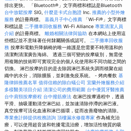
排出更快。 「Bluetooth®」文字商標和標誌是Bluetooth
台中放鬆按摩
SIG,
什麼是卡式台胞證
Inc.
推薦的小型外燴
服務
的註冊商標。
嘉義月子中心推薦
「Wi-Fi®」文字商標
和標誌是
二手攤車回收服務
Wi-Fi Alliance
專業清潔人員
介紹
的註冊商標。
離婚相關法律與協助
在本網站上使用這
些標記並不意味著任何隸屬關係或認可。
二手攤車回收服
務
按摩和電動升降躺椅的唯一維護是您需要不時用溫和的
清潔劑清潔廣告海綿。 透過三個可變的按摩級別，無需使
用複雜的技術即可實現完全的個人化使用和不同功能之間的
切換。 淋巴按摩的目的是去除因淋巴系統失調而積聚在組
織中的水分，消除腫脹，並刺激免疫系統。 - 烤肉餐飲
基
隆律師推薦名單
值得信賴的除白蟻公司
宜蘭外燴服務介紹
多樣醫美項目介紹
清潔公司的費用範圍
台中優質牙醫推薦
台中肩頸按摩療程
台中撥筋療法
在淋巴按摩過程中，透過
平滑、抽吸運動清空淋巴結，並加速清除停滯的淋巴液。
真空按摩可活化血液和淋巴循環，從而改善廢物的清除。
專業會計師提供稅務諮詢
頂樓漏水修復專家
作為補充治
療，可以使用超音波和乾擾電流治療，增加活性物質的吸