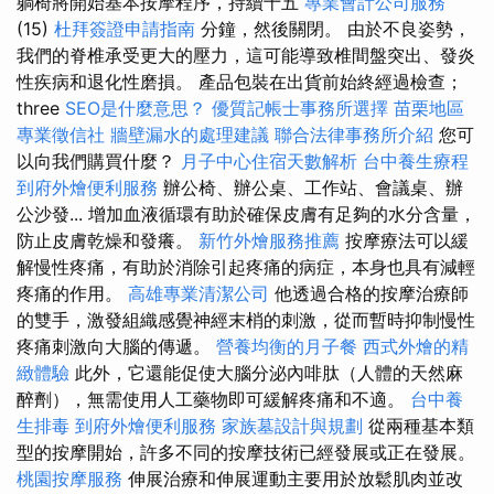
躺椅將開始基本按摩程序，持續十五
專業會計公司服務
(15)
杜拜簽證申請指南
分鐘，然後關閉。 由於不良姿勢，
我們的脊椎承受更大的壓力，這可能導致椎間盤突出、發炎
性疾病和退化性磨損。 產品包裝​​在出貨前始終經過檢查；
three
SEO是什麼意思？
優質記帳士事務所選擇
苗栗地區
專業徵信社
牆壁漏水的處理建議
聯合法律事務所介紹
您可
以向我們購買什麼？
月子中心住宿天數解析
台中養生療程
到府外燴便利服務
辦公椅、辦公桌、工作站、會議桌、辦
公沙發... 增加血液循環有助於確保皮膚有足夠的水分含量，
防止皮膚乾燥和發癢。
新竹外燴服務推薦
按摩療法可以緩
解慢性疼痛，有助於消除引起疼痛的病症，本身也具有減輕
疼痛的作用。
高雄專業清潔公司
他透過合格的按摩治療師
的雙手，激發組織感覺神經末梢的刺激，從而暫時抑制慢性
疼痛刺激向大腦的傳遞。
營養均衡的月子餐
西式外燴的精
緻體驗
此外，它還能促使大腦分泌內啡肽（人體的天然麻
醉劑），無需使用人工藥物即可緩解疼痛和不適。
台中養
生排毒
到府外燴便利服務
家族墓設計與規劃
從兩種基本類
型的按摩開始，許多不同的按摩技術已經發展或正在發展。
桃園按摩服務
伸展治療和伸展運動主要用於放鬆肌肉並改