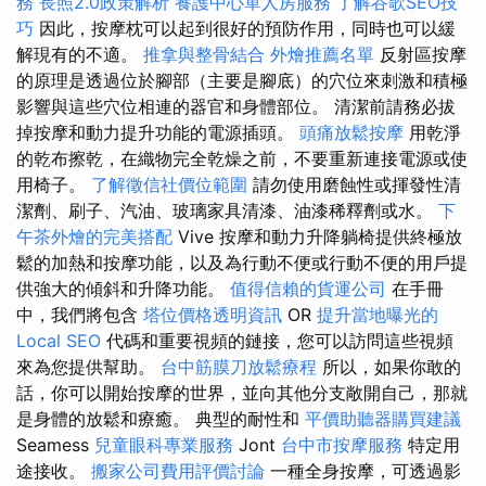
務
長照2.0政策解析
養護中心單人房服務
了解谷歌SEO技
巧
因此，按摩枕可以起到很好的預防作用，同時也可以緩
解現有的不適。
推拿與整骨結合
外燴推薦名單
反射區按摩
的原理是透過位於腳部（主要是腳底）的穴位來刺激和積極
影響與這些穴位相連的器官和身體部位。 清潔前請務必拔
掉按摩和動力提升功能的電源插頭。
頭痛放鬆按摩
用乾淨
的乾布擦乾，在織物完全乾燥之前，不要重新連接電源或使
用椅子。
了解徵信社價位範圍
請勿使用磨蝕性或揮發性清
潔劑、刷子、汽油、玻璃家具清漆、油漆稀釋劑或水。
下
午茶外燴的完美搭配
Vive 按摩和動力升降躺椅提供終極放
鬆的加熱和按摩功能，以及為行動不便或行動不便的用戶提
供強大的傾斜和升降功能。
值得信賴的貨運公司
在手冊
中，我們將包含
塔位價格透明資訊
OR
提升當地曝光的
Local SEO
代碼和重要視頻的鏈接，您可以訪問這些視頻
來為您提供幫助。
台中筋膜刀放鬆療程
所以，如果你敢的
話，你可以開始按摩的世界，並向其他分支敞開自己，那就
是身體的放鬆和療癒。 典型的耐性和
平價助聽器購買建議
Seamess
兒童眼科專業服務
Jont
台中市按摩服務
特定用
途接收。
搬家公司費用評價討論
一種全身按摩，可透過影