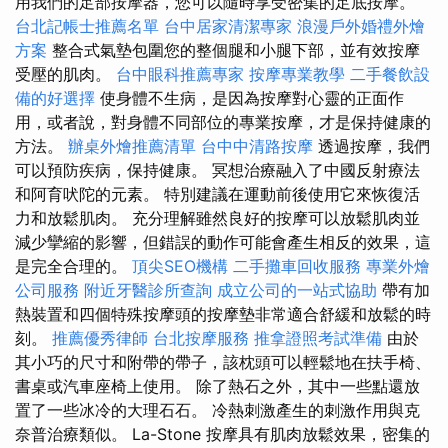
用我們的足部按摩器，您可以隨時享受密集的足底按摩。
台北記帳士推薦名單
台中居家清潔專家
浪漫戶外婚禮外燴
方案
整合式氣墊包圍您的整個腿和小腿下部，並有效按摩
受壓的肌肉。
台中眼科推薦專家
按摩專業教學
二手餐飲設
備的好選擇
使身體不生病，是因為按摩對心靈的正面作
用，或者說，對身體不同部位的專業按摩，才是保持健康的
方法。
辦桌外燴推薦清單
台中中清路按摩
透過按摩，我們
可以預防疾病，保持健康。 冥想治療融入了中國反射療法
和阿育吠陀的元素。 特別建議在運動前後使用它來恢復活
力和放鬆肌肉。 充分理解雖然良好的按摩可以放鬆肌肉並
減少攣縮的影響，但錯誤的動作可能會產生相反的效果，這
是完全合理的。
頂尖SEO機構
二手攤車回收服務
專業外燴
公司服務
附近牙醫診所查詢
成立公司的一站式協助
帶有加
熱裝置和四個特殊按摩頭的按摩墊非常適合舒緩和放鬆的時
刻。
推薦優秀律師
台北按摩服務
推拿證照考試準備
由於
其小巧的尺寸和附帶的帶子，該枕頭可以輕鬆地在扶手椅、
書桌或汽車座椅上使用。 除了熱石之外，其中一些點還放
置了一些冰冷的大理石石。 冷熱刺激產生的刺激作用與克
奈普治療類似。 La-Stone 按摩具有肌肉放鬆效果，密集的