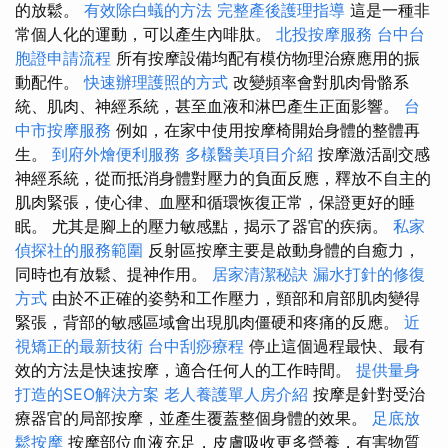
的放鬆。
有效除白蟻的方法
完整產後護理指導
這是一種非
常個人化的運動，可以產生內啡肽。
北投按摩服務
台中台
胞證申請流程
所有按摩設備均配有模仿物理治療應用的振
動配件。
快速辦理護照的方式
改變頻率會對肌肉骨骼系
統、肌肉、神經系統，甚至血液和淋巴產生正面影響。
台
中市按摩服務
例如，在家中使用按摩椅開始身體的整體再
生。
到府外燴便利服務
多樣醫美項目介紹
按摩激活副交感
神經系統，從而抵消身體對壓力的負面反應，釋放不自主的
肌肉緊張，使心律、血壓和循環恢復正常，保證更好的睡
眠。 尤其是腳上的壓力敏感點，揭示了器官的疾病。
私家
偵探社的服務範圍
反射區按摩主要是啟動身體的自癒力，
同時也有放鬆、提神作用。
居家清潔秘訣
漏水打針的修復
方式
由於不正確的姿勢和工作壓力，頸部和肩部肌肉變得
緊張，背部的敏感區域會出現肌肉僵硬和疼痛的反應。
近
視矯正的最新技術
台中刮痧療程
停止這個過程最快、最有
效的方法是快速按摩，適合任何人的工作時間。
提供量身
打造的SEO解決方案
老人養護單人房介紹
按摩是針對受治
療器官的局部按摩，並產生覆蓋整個身體的效果。
足底放
鬆按摩
按摩部位血液充足，皮膚吸收更多營養，有害物質