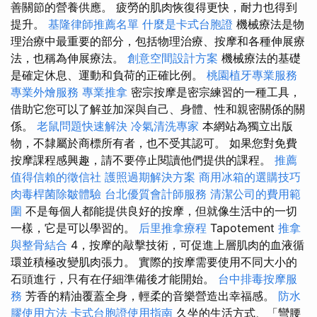
善關節的營養供應。 疲勞的肌肉恢復得更快，耐力也得到
提升。
基隆律師推薦名單
什麼是卡式台胞證
機械療法是物
理治療中最重要的部分，包括物理治療、按摩和各種伸展療
法，也稱為伸展療法。
創意空間設計方案
機械療法的基礎
是確定休息、運動和負荷的正確比例。
桃園植牙專業服務
專業外燴服務
專業推拿
密宗按摩是密宗練習的一種工具，
借助它您可以了解並加深與自己、身體、性和親密關係的關
係。
老鼠問題快速解決
冷氣清洗專家
本網站為獨立出版
物，不隸屬於商標所有者，也不受其認可。 如果您對免費
按摩課程感興趣，請不要停止閱讀他們提供的課程。
推薦
值得信賴的徵信社
護照過期解決方案
商用冰箱的選購技巧
肉毒桿菌除皺體驗
台北優質會計師服務
清潔公司的費用範
圍
不是每個人都能提供良好的按摩，但就像生活中的一切
一樣，它是可以學習的。
后里推拿療程
Tapotement
推拿
與整骨結合
4，按摩的敲擊技術，可促進上層肌肉的血液循
環並積極改變肌肉張力。 實際的按摩需要使用不同大小的
石頭進行，只有在仔細準備後才能開始。
台中排毒按摩服
務
芳香的精油覆蓋全身，輕柔的音樂營造出幸福感。
防水
膠使用方法
卡式台胞證使用指南
久坐的生活方式、「彎腰