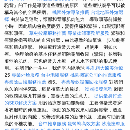
駝背」的工作是導致這些症狀的原因，這些症狀幾乎可以被
稱為當今的全民疾病。
桃園外燴專業推薦
台北地區外燴選
擇
由於缺乏運動，頸部和背部肌肉無力，導致頭部前傾數
小時；因此肌肉會過度疲勞，變得疼痛和緊張，出現頸部疼
痛和頭痛。
草屯按摩服務推薦
專業律師事務所服務
緊張和
痙攣會損害肌肉的血液供應，由此導致的缺氧進一步加劇疼
痛和肌肉痙攣。 伸展療程通常與水療一起使用，例如水
療。 物理治療的基本任務是消除關節收縮（攣縮）並增強
虛弱的肌肉。 它也經常與水療一起以水下運動的形式使
用。 在我們的一生中，我們平均繞地球
毛孔粗大醫美治療
25
專業外燴服務
台中泡腳服務
桃園搬家公司的推薦服務
專業除白蟻服務推薦
圈5。
專業餐飲設備回收服務
對我們
永久的同伴來說，這是相當大的負擔。
護照換發流程
腳部
的敏感區域尤其重要，需要大量的注意力。
提供量身打造
的SEO解決方案
用於治療關節功能障礙；主要包括患者穿
著衣服時的伸展運動。 振動的放鬆效果可緩解痙攣，透過
反射作用於內臟，改善治療組織的新陳代謝，進而有助於健
康的脊椎功能。
台中推拿服務
殺蟑螂高效方案
沙鹿按摩服