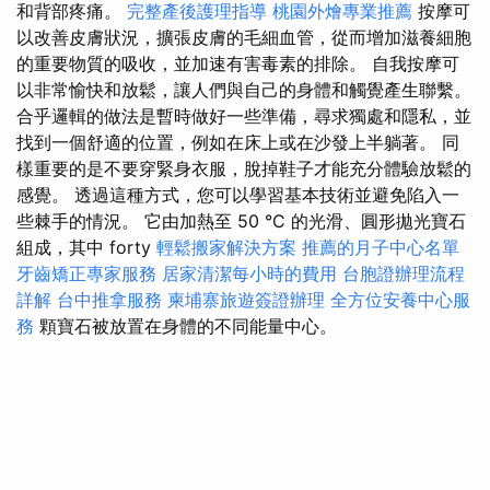
和背部疼痛。
完整產後護理指導
桃園外燴專業推薦
按摩可
以改善皮膚狀況，擴張皮膚的毛細血管，從而增加滋養細胞
的重要物質的吸收，並加速有害毒素的排除。 自我按摩可
以非常愉快和放鬆，讓人們與自己的身體和觸覺產生聯繫。
合乎邏輯的做法是暫時做好一些準備，尋求獨處和隱私，並
找到一個舒適的位置，例如在床上或在沙發上半躺著。 同
樣重要的是不要穿緊身衣服，脫掉鞋子才能充分體驗放鬆的
感覺。 透過這種方式，您可以學習基本技術並避免陷入一
些棘手的情況。 它由加熱至 50 °C 的光滑、圓形拋光寶石
組成，其中 forty
輕鬆搬家解決方案
推薦的月子中心名單
牙齒矯正專家服務
居家清潔每小時的費用
台胞證辦理流程
詳解
台中推拿服務
柬埔寨旅遊簽證辦理
全方位安養中心服
務
顆寶石被放置在身體的不同能量中心。