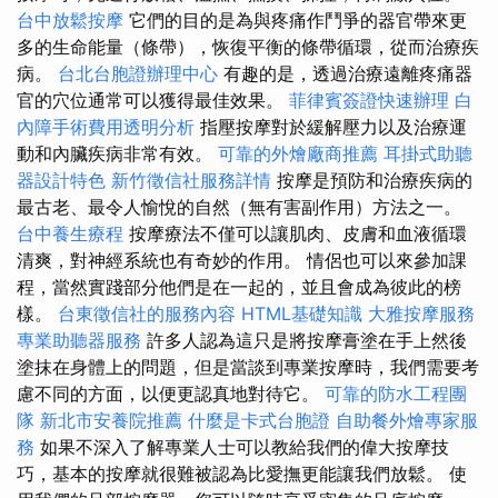
台中放鬆按摩
它們的目的是為與疼痛作鬥爭的器官帶來更
多的生命能量（條帶），恢復平衡的條帶循環，從而治療疾
病。
台北台胞證辦理中心
有趣的是，透過治療遠離疼痛器
官的穴位通常可以獲得最佳效果。
菲律賓簽證快速辦理
白
內障手術費用透明分析
指壓按摩對於緩解壓力以及治療運
動和內臟疾病非常有效。
可靠的外燴廠商推薦
耳掛式助聽
器設計特色
新竹徵信社服務詳情
按摩是預防和治療疾病的
最古老、最令人愉悅的自然（無有害副作用）方法之一。
台中養生療程
按摩療法不僅可以讓肌肉、皮膚和血液循環
清爽，對神經系統也有奇妙的作用。 情侶也可以來參加課
程，當然實踐部分他們是在一起的，並且會成為彼此的榜
樣。
台東徵信社的服務內容
HTML基礎知識
大雅按摩服務
專業助聽器服務
許多人認為這只是將按摩膏塗在手上然後
塗抹在身體上的問題，但是當談到專業按摩時，我們需要考
慮不同的方面，以便更認真地對待它。
可靠的防水工程團
隊
新北市安養院推薦
什麼是卡式台胞證
自助餐外燴專家服
務
如果不深入了解專業人士可以教給我們的偉大按摩技
巧，基本的按摩就很難被認為比愛撫更能讓我們放鬆。 使