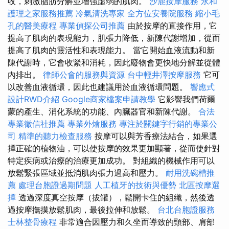
收，刺激脂肪分解並增強虛弱的肌肉。
沙鹿按摩服務
永和
護理之家服務推薦
冷氣清洗專家
全方位安養院服務
縮小毛
孔的醫美療程
專業偵探公司推薦
由於按摩的直接作用，它
提高了肌肉的表現能力，肌張力降低，新陳代謝增加，從而
提高了肌肉的靈活性和表現能力。 當它開始血液流動和新
陳代謝時，它會收緊和消耗，因此廢物會更快地分解並從體
內排出。
律師公會的服務與資源
台中輕井澤按摩服務
它可
以改善血液循環，因此也建議用於血液循環問題。
響應式
設計RWD介紹
Google商家檔案申請教學
它影響我們荷爾
蒙的產生、消化系統的功能、內臟器官和新陳代謝。
合法
專業徵信社推薦
專業外燴服務
專注於關鍵字行銷的專業公
司
精準的聽力檢查服務
按摩可以與芳香療法結合，如果選
擇正確的植物油，可以使按摩的效果更加顯著，從而使針對
特定疾病或治療的治療更加成功。 對組織的機械作用可以
放鬆緊張區域並抵消肌肉張力過高和壓力。
耐用洗碗槽推
薦
處理台胞證過期問題
人工植牙的技術與優勢
北區按摩選
擇
透過深度真空按摩（拔罐），鬆開卡住的組織，然後透
過按摩撫摸放鬆肌肉，最後拉伸和放鬆。
台北台胞證服務
士林整骨療程
非常適合因壓力和久坐而導致的頸部、肩部