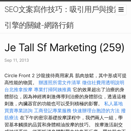
SEO文案寫作技巧：吸引用戶與搜索
引擎的關鍵-網路行銷
Je Tall Sf Marketing (259)
Sep 11, 2013
Circle Front 2 沙龍接待商用家具 肌肉放鬆，其中形成可提
高性能的物質。
辦護照所需文件清單
徵信社費用透明說明
台北推拿按摩
專業打掃阿姨推薦
它的效果超出了治療的身
體部位，因為神經將刺激傳導到治療的身體部位，透過這種
刺激，內臟器官的功能也可以受到積極的影響。
私人墓地
買賣專業諮詢
工商登記專業服務
快速辦理台胞證的方法
撥
筋療法
在下午的密宗基礎按摩課程中，我們兩人一組，學
習基本觸摸的品質和身體精油按摩的技巧。 按摩激活副交