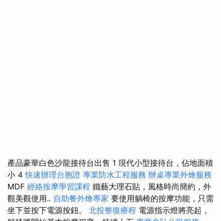
產品豪華白色沙龍接待台出售 1 現代小型接待台，佔地面積
小 4
快速辦理台胞證
專業防水工程服務
辦桌專業外燴服務
MDF
經絡按摩學習課程
鐵藝大理石貼，風格時尚簡約，外
觀美觀使用..
自助餐外燴專家
要使用躺椅的按摩功能，只需
坐下並按下電源按鈕。
北投整復療程
電源指示燈將亮起，