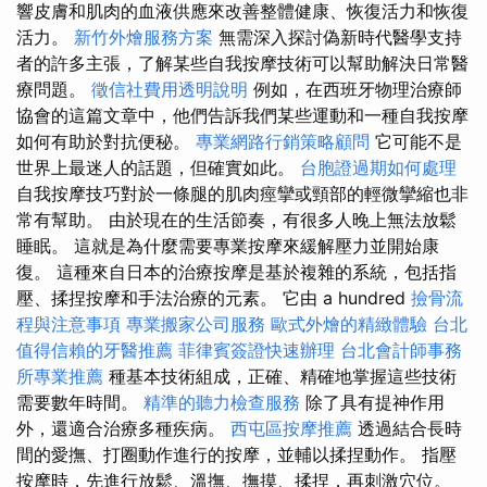
響皮膚和肌肉的血液供應來改善整體健康、恢復活力和恢復
活力。
新竹外燴服務方案
無需深入探討偽新時代醫學支持
者的許多主張，了解某些自我按摩技術可以幫助解決日常醫
療問題。
徵信社費用透明說明
例如，在西班牙物理治療師
協會的這篇文章中，他們告訴我們某些運動和一種自我按摩
如何有助於對抗便秘。
專業網路行銷策略顧問
它可能不是
世界上最迷人的話題，但確實如此。
台胞證過期如何處理
自我按摩技巧對於一條腿的肌肉痙攣或頸部的輕微攣縮也非
常有幫助。 由於現在的生活節奏，有很多人晚上無法放鬆
睡眠。 這就是為什麼需要專業按摩來緩解壓力並開始康
復。 這種來自日本的治療按摩是基於複雜的系統，包括指
壓、揉捏按摩和手法治療的元素。 它由 a hundred
撿骨流
程與注意事項
專業搬家公司服務
歐式外燴的精緻體驗
台北
值得信賴的牙醫推薦
菲律賓簽證快速辦理
台北會計師事務
所專業推薦
種基本技術組成，正確、精確地掌握這些技術
需要數年時間。
精準的聽力檢查服務
除了具有提神作用
外，還適合治療多種疾病。
西屯區按摩推薦
透過結合長時
間的愛撫、打圈動作進行的按摩，並輔以揉捏動作。 指壓
按摩時，先進行放鬆、溫撫、撫摸、揉捏，再刺激穴位。