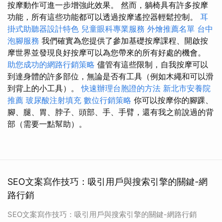
按摩動作可進一步增強此效果。 然而，躺椅具有許多按摩
功能，所有這些功能都可以透過按摩遙控器輕鬆控制。
耳
掛式助聽器設計特色
兒童眼科專業服務
外燴推薦名單
台中
泡腳服務
我們確實為您提供了參加基礎按摩課程、開啟按
摩世界並發現良好按摩可以為您帶來的所有好處的機會。
助您成功的網路行銷策略
儘管有這些限制，自我按摩可以
到達身體的許多部位，無論是否有工具（例如木繩和可以滑
到背上的小工具）。
快速辦理台胞證的方法
新北市安養院
推薦
玻尿酸注射填充
數位行銷策略
你可以按摩你的腳踝、
腳、腿、胃、脖子、頭部、手、手臂，還有我之前說過的背
部（需要一點幫助）。
SEO文案寫作技巧：吸引用戶與搜索引擎的關鍵-網
路行銷
SEO文案寫作技巧：吸引用戶與搜索引擎的關鍵-網路行銷