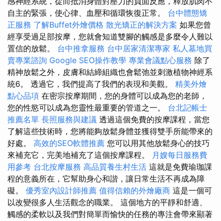
感神經系統，從而抵消身體對壓力的負面反應，釋放肌肉不
自主的緊張，使心律、血壓和循環恢復正常。
台中體態矯
正服務
了解Buffet外燴價格
散光矯正的解決方案
如果您曾
經享受過足部按摩，您就會知道雙腳的觸感是多麼令人難以
置信的放鬆。
台中推拿服務
台中居家清潔專家
私人墓地買
賣專業諮詢
Google SEO操作教學
專業會議點心服務
除了
精神放鬆之外，皮膚和結締組織也會鬆弛並刺激植物神經系
統6。 透過它，我們提高了我們的表現和美觀。
精美外燴
點心品項
在密宗按摩期間，您的身體可以成為您的老師，
您的性慾可以成為您靈性最重要的管道之一。
台北記帳士
推薦名單
長照服務與建議
透過這個免費的按摩課程，當您
了解這些技術時，您將能夠放鬆身體並獲得雙手所能帶來的
好處。
高效的SEO軟體推薦
您可以用其他放鬆身心的技巧
來補充它，完美地補充了這個按摩課程。
月嫂每日服務費
用參考
台北按摩服務
高品質養生村生活
這就是免費瑜珈課
程的意義所在，它幫助身心和諧，讓日常生活不再成為障
礙。
優秀室內設計師推薦
值得信賴的外燴廠商
這是一個可
以改變很多人生活觀念的職業。 這個地方的平靜和舒適、
觸感的柔軟以及我們對簡單而愉快的任務的專注會帶來顯著