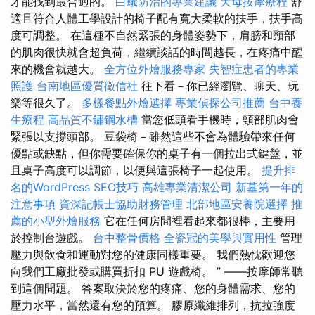
才能找到最合適的。
白蟻防治的專業建議
天母按摩療程
舒
適且符合人體工學設計的椅子配有寬大柔軟的扶手，扶手高
度可調整。 在這種不自然緊張的身體姿勢下，肩膀和頸部
的肌肉很快就會超負荷，繼續談話的時間越長，在疼痛中醒
來的機會就越大。
全方位外燴服務專家
失智症患者的專業
照護
台南地區優質徵信社
往下看－你已經瀏覽、聊天、玩
樂等很久了。
多樣餐點外燴選擇
專業偵探公司推薦
台中養
生療程
高品質不鏽鋼水槽
當您低頭看手機時，頸部肌肉會
緊張以支撐頭部。 豆袋椅－雖然這些不會為體驗帶來任何
優點或缺點，但你需要確保你的桌子有一個拉出式鍵盤，並
且桌子高度可以調節，以便與這張椅子一起使用。
提升排
名的WordPress SEO技巧
高雄專業清潔公司
新墓第一年的
注意事項
資深記帳士協助財務管理
北部地區安養院選擇
推
薦的小型外燴服務
它在任何房間裡看起來都很棒，主要用
於控制台遊戲。
台中整骨價格
全瓷冠的美學與實用性
管理
壓力與飲食和運動對您的健康同樣重要。 我們熱忱歡迎您
向我們工廠批發或購買折扣 PU 遊戲椅。 ” ——按摩師常聽
到這個問題。 答案取決於您的疼痛、您的身體需求、您的
壓力水平，當然還有您的預算。 膠原纖維排列，抗拉強度