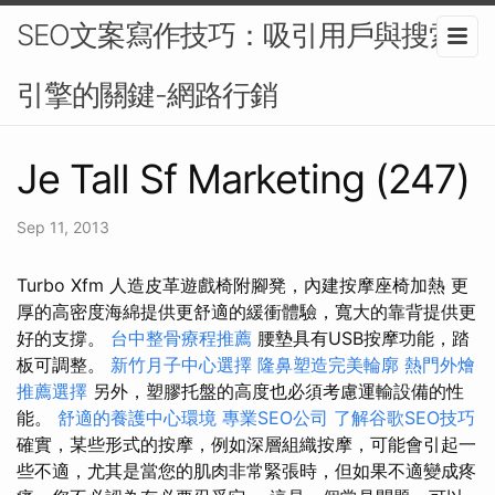
SEO文案寫作技巧：吸引用戶與搜索
引擎的關鍵-網路行銷
Je Tall Sf Marketing (247)
Sep 11, 2013
Turbo Xfm 人造皮革遊戲椅附腳凳，內建按摩座椅加熱 更
厚的高密度海綿提供更舒適的緩衝體驗，寬大的靠背提供更
好的支撐。
台中整骨療程推薦
腰墊具有USB按摩功能，踏
板可調整。
新竹月子中心選擇
隆鼻塑造完美輪廓
熱門外燴
推薦選擇
另外，塑膠托盤的高度也必須考慮運輸設備的性
能。
舒適的養護中心環境
專業SEO公司
了解谷歌SEO技巧
確實，某些形式的按摩，例如深層組織按摩，可能會引起一
些不適，尤其是當您的肌肉非常緊張時，但如果不適變成疼