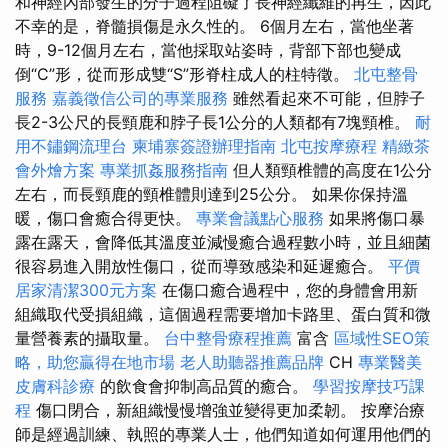
和神經內部發生的分子過程阻礙了長神經纖維的再生，因此
不幸的是，脊髓損傷是永久性的。 6個月左右，當他坐著
時，9-12個月左右，當他採取站姿時，背部下部也變成
倒“C”形，從而形成雙“S”形脊柱成人的柱特徵。
北屯整骨
服務
嘉義徵信公司的專業服務
雖然看起來不可能，但脖子
長2-3公尺的長頸鹿和脖子長1公分的人類都有7塊頸椎。
耐
用不鏽鋼流理台
柬埔寨簽證辦理指南
北屯按摩療程
精緻茶
會外燴方案
專業抓姦服務指南
但人類頸椎體的高度在1公分
左右，而長頸鹿的頸椎體則達到25公分。 如果你保持溫
暖，傷口會癒合得更快。
專業會議點心服務
如果將傷口暴
露在露天，會降低其溫度並減慢癒合過程數小時，並且細菌
很容易進入開放性傷口，從而導致感染和延遲癒合。
平價
居家清潔300元方案
在傷口癒合過程中，您的身體會用新
組織取代受損組織，這個過程需要增加卡路里、蛋白質和微
量營養素的攝取量。
台中整骨療程推薦
富含
區域性SEO策
略，助您贏得在地市場
老人助聽器推薦品牌
CH
專業醫美
皮膚科診療
的飲食會抑制高品質的癒合。
學習按摩技巧課
程
傷口閉合，新組織慢慢增強並變得更加柔韌。 按摩治療
師是經過訓練、執照的專業人士，他們知道如何運用他們的