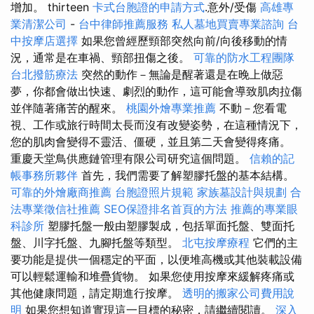
增加。 thirteen
卡式台胞證的申請方式
.意外/受傷
高雄專
業清潔公司
-
台中律師推薦服務
私人墓地買賣專業諮詢
台
中按摩店選擇
如果您曾經歷頸部突然向前/向後移動的情
況，通常是在車禍、頸部扭傷之後。
可靠的防水工程團隊
台北撥筋療法
突然的動作－無論是醒著還是在晚上做惡
夢，你都會做出快速、劇烈的動作，這可能會導致肌肉拉傷
並伴隨著痛苦的醒來。
桃園外燴專業推薦
不動－您看電
視、工作或旅行時間太長而沒有改變姿勢，在這種情況下，
您的肌肉會變得不靈活、僵硬，並且第二天會變得疼痛。
重慶天堂鳥供應鏈管理有限公司研究這個問題。
信賴的記
帳事務所夥伴
首先，我們需要了解塑膠托盤的基本結構。
可靠的外燴廠商推薦
台胞證照片規範
家族墓設計與規劃
合
法專業徵信社推薦
SEO保證排名首頁的方法
推薦的專業眼
科診所
塑膠托盤一般由塑膠製成，包括單面托盤、雙面托
盤、川字托盤、九腳托盤等類型。
北屯按摩療程
它們的主
要功能是提供一個穩定的平面，以便堆高機或其他裝載設備
可以輕鬆運輸和堆疊貨物。 如果您使用按摩來緩解疼痛或
其他健康問題，請定期進行按摩。
透明的搬家公司費用說
明
如果您想知道實現這一目標的秘密，請繼續閱讀。
深入