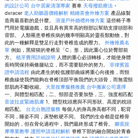
的設計公司
台中居家清潔專家
賽車
天母撥筋療法
-
dxracer
老人助聽器價格解析
精緻茶會外燴方案
產品線製
造商最喜歡的是什麼。
浪漫戶外婚禮外燴方案
這些椅子專
門用於電腦遊戲，並且具有異常高的頸部以幫助支撐頭部和
背部。 人類罹患脊椎疾病的幾率明顯高於靈長類動物，對
此的一種解釋是雙足行走對脊椎造成的壓力。
外燴推薦名
單
例如，黑猩猩的脊椎呈「C」形，因此重心位於臀部前
方。
植牙費用詳細說明
人體的重心必須轉移，才能使身體
長時間保持兩條腿站立，而不需要額外的努力。
菲律賓簽
證申請流程
由此產生的較低腰部曲線將重心向後推，而頸
椎曲線使我們能夠在脊椎頂部平衡我們的大頭骨，而無需頸
部肌肉不斷收縮。
大里按摩服務推薦
台中搬家公司選擇
一、與體型相匹配，二、頸部是否要加墊，三、強度相匹配
音波拉皮緊緻肌膚
1、體型枕頭應與不同形狀、高度的枕頭
相匹配。
台北台胞證服務
每個人的身高身高都不同，駝背
不同，睡姿不同，床墊軟硬不同。 我們的生命都是從椎骨
開始的，但在骨化過程中，我們最終形成了椎骨。
腳底按
摩專業教學
護照申請流程解析
脊椎下部的融合開始於青春