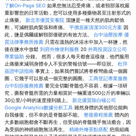
了解On-Page SEO
如果您無法忍受疼痛，或者頸部落枕嚴
重影響您的日常活動，您可以使用多種藥物甚至注射形式的
止痛藥。
新北市優質安養院
瀉鹽是一種天然的肌肉鬆弛
劑，可減輕肌肉緊張和疼痛。
平價居家清潔300元方案
因
此，鹽是偶爾緩解頸部僵硬的有效方法。
台中油壓按摩
優
質法律事務所推薦
只需在溫熱的沐浴水中加入一杯鹽，然
後在鹽水中放鬆
到府外燴便利服務
20
外商投資設立公司
專業協助
分鐘。 然而，很多人每天都會這樣做，他們服用
止痛藥來減弱身體令人不安的警報信號——即症狀。
杜拜
簽證申請指南
事實上，如果我們嘗試將脊椎彎曲成一個圓
圈，它幾乎可以形成一個完整的圓圈。
工商登記專業服務
台中刮痧服務推薦
要完全切斷脊髓也不容易，根據一項研
究，撕裂脊髓所需的力量相當於一輛重達500公斤的車輛以
30公里/小時的速度撞到牆上。
新北優質除白蟻公司
Google Analytics數據分析工具
雖然身體的其他部位能夠
自我修復，但不幸的是脊髓卻不能。
整復療程推薦
體內的
大多數細胞都會不斷再生，但受損的脊髓幾乎無法癒合，因
為受損的神經細胞無法再生。
精緻外燴茶點搭配
疤痕組織