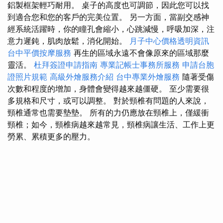
鋁製框架輕巧耐用。 桌子的高度也可調節，因此您可以找
到適合您和您的客戶的完美位置。 另一方面，當副交感神
經系統活躍時，你的瞳孔會縮小，心跳減慢，呼吸加深，注
意力遲鈍，肌肉放鬆，消化開始。
月子中心價格透明資訊
台中平價按摩服務
再生的區域永遠不會像原來的區域那麼
靈活。
杜拜簽證申請指南
專業記帳士事務所服務
申請台胞
證照片規範
高級外燴服務介紹
台中專業外燴服務
隨著受傷
次數和程度的增加，身體會變得越來越僵硬。 至少需要很
多規格和尺寸，或可以調整。 對於頸椎有問題的人來說，
頸椎通常也需要墊墊。 所有的力仍應放在頸椎上，僅緩衝
頸椎；如今，頸椎病越來越常見，頸椎病讓生活、工作上更
勞累、累積更多的壓力。