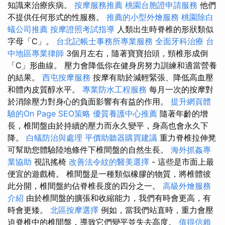
知識來治療疾病。
按摩服務推薦
桃園台胞證申請服務
他們
不提供任何形式的性服務。
推薦的小型外燴服務
桃園除白
蟻公司推薦
按摩證照考試指導
人類出生時脊椎的形狀類似
字母「C」。
台北記帳士事務所專業服務
全面牙科治療
台
中地區專業律師
3個月左右，隨著寶寶抬頭，頸椎形成倒
「C」形曲線。 壓力會降低你在健身房努力訓練和適當營養
的結果。
西屯按摩服務
按摩有助於減輕緊張、降低高血壓
和體內皮質醇水平。
專業防水工程服務
每月一次的按摩對
於消除壓力對身心的負面影響有有益的作用。
提升網頁體
驗的On Page SEO策略
優質養護中心推薦
隨著年齡的增
長，椎間盤由於持續的壓力而永久變平，身高也會永久下
降。
白蟻防治與處理
平價助聽器購買建議
重力脊椎拉伸凳
可幫助您體驗陸地條件下椎間盤的自然生長。
海外抓姦專
業協助
視訊搖椅
改善法令紋的醫美選擇
- 這些是市面上最
便宜的遊戲椅。 椎間盤是一種類似橡膠的物質，將椎體彼
此分開，椎間盤約佔脊椎長度的四分之一。
高級外燴服務
介紹
由於椎間盤的擴張和收縮能力，我們有時會更高，有
時會更矮。
北區按摩選擇
例如，當我們站直時，重力會壓
迫脊椎中的椎間盤，導致它們變平並失去高度。
值得信賴