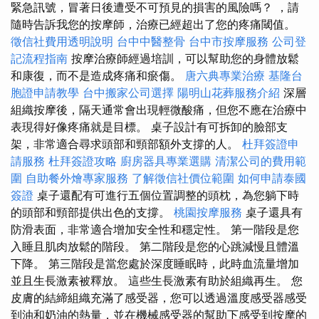
緊急訊號，冒著日後遭受不可預見的損害的風險嗎？ ，請
隨時告訴我您的按摩師，治療已經超出了您的疼痛閾值。
徵信社費用透明說明
台中中醫整骨
台中市按摩服務
公司登
記流程指南
按摩治療師經過培訓，可以幫助您的身體放鬆
和康復，而不是造成疼痛和瘀傷。
唐六典專業治療
基隆台
胞證申請教學
台中搬家公司選擇
陽明山花葬服務介紹
深層
組織按摩後，隔天通常會出現輕微酸痛，但您不應在治療中
表現得好像疼痛就是目標。 桌子設計有可拆卸的臉部支
架，非常適合尋求頭部和頸部額外支撐的人。
杜拜簽證申
請服務
杜拜簽證攻略
廚房器具專業選購
清潔公司的費用範
圍
自助餐外燴專家服務
了解徵信社價位範圍
如何申請泰國
簽證
桌子還配有可進行五個位置調整的頭枕，為您躺下時
的頭部和頸部提供出色的支撐。
桃園按摩服務
桌子還具有
防滑表面，非常適合增加安全性和穩定性。 第一階段是您
入睡且肌肉放鬆的階段。 第二階段是您的心跳減慢且體溫
下降。 第三階段是當您處於深度睡眠時，此時血流量增加
並且生長激素被釋放。 這些生長激素有助於組織再生。 您
皮膚的結締組織充滿了感受器，您可以透過溫度感受器感受
到油和奶油的熱量，並在機械感受器的幫助下感受到按摩的