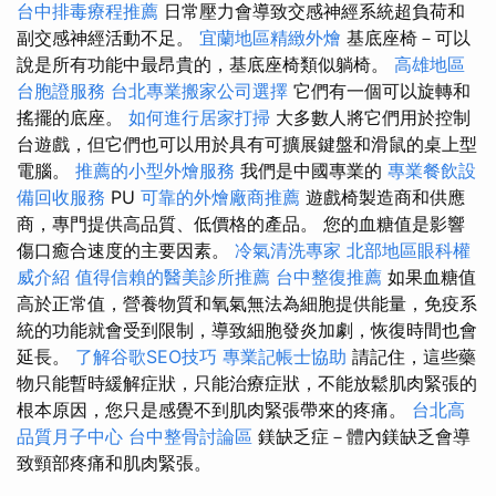
台中排毒療程推薦
日常壓力會導致交感神經系統超負荷和
副交感神經活動不足。
宜蘭地區精緻外燴
基底座椅－可以
說是所有功能中最昂貴的，基底座椅類似躺椅。
高雄地區
台胞證服務
台北專業搬家公司選擇
它們有一個可以旋轉和
搖擺的底座。
如何進行居家打掃
大多數人將它們用於控制
台遊戲，但它們也可以用於具有可擴展鍵盤和滑鼠的桌上型
電腦。
推薦的小型外燴服務
我們是中國專業的
專業餐飲設
備回收服務
PU
可靠的外燴廠商推薦
遊戲椅製造商和供應
商，專門提供高品質、低價格的產品。 您的血糖值是影響
傷口癒合速度的主要因素。
冷氣清洗專家
北部地區眼科權
威介紹
值得信賴的醫美診所推薦
台中整復推薦
如果血糖值
高於正常值，營養物質和氧氣無法為細胞提供能量，免疫系
統的功能就會受到限制，導致細胞發炎加劇，恢復時間也會
延長。
了解谷歌SEO技巧
專業記帳士協助
請記住，這些藥
物只能暫時緩解症狀，只能治療症狀，不能放鬆肌肉緊張的
根本原因，您只是感覺不到肌肉緊張帶來的疼痛。
台北高
品質月子中心
台中整骨討論區
鎂缺乏症－體內鎂缺乏會導
致頸部疼痛和肌肉緊張。