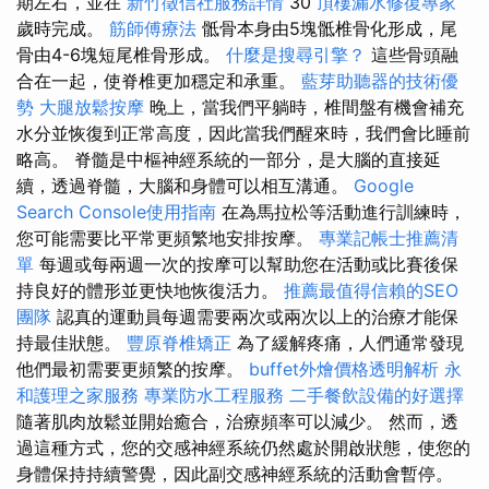
期左右，並在
新竹徵信社服務詳情
30
頂樓漏水修復專家
歲時完成。
筋師傅療法
骶骨本身由5塊骶椎骨化形成，尾
骨由4-6塊短尾椎骨形成。
什麼是搜尋引擎？
這些骨頭融
合在一起，使脊椎更加穩定和承重。
藍芽助聽器的技術優
勢
大腿放鬆按摩
晚上，當我們平躺時，椎間盤有機會補充
水分並恢復到正常高度，因此當我們醒來時，我們會比睡前
略高。 脊髓是中樞神經系統的一部分，是大腦的直接延
續，透過脊髓，大腦和身體可以相互溝通。
Google
Search Console使用指南
在為馬拉松等活動進行訓練時，
您可能需要比平常更頻繁地安排按摩。
專業記帳士推薦清
單
每週或每兩週一次的按摩可以幫助您在活動或比賽後保
持良好的體形並更快地恢復活力。
推薦最值得信賴的SEO
團隊
認真的運動員每週需要兩次或兩次以上的治療才能保
持最佳狀態。
豐原脊椎矯正
為了緩解疼痛，人們通常發現
他們最初需要更頻繁的按摩。
buffet外燴價格透明解析
永
和護理之家服務
專業防水工程服務
二手餐飲設備的好選擇
隨著肌肉放鬆並開始癒合，治療頻率可以減少。 然而，透
過這種方式，您的交感神經系統仍然處於開啟狀態，使您的
身體保持持續警覺，因此副交感神經系統的活動會暫停。