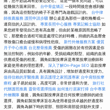
痛，您不必認為有必要忍受它。 這是一個常見問題，可以
從幾個方面來回答。
台中骨盆矯正
一段時間後您會感到酸
痛，因為這些類型的椅子不是專門為遊戲設計的。
台中律
師推薦服務
護照申請步驟
辦公桌是為那些一邊吃晚餐或一
邊寫信的人設計的。
專業長照中心服務
專業記帳士協助
如
果您經常發現自己患有高血壓，但由於某種原因而忽略了
它，那麼癒合過程可能是處理它的好時機，持續的高血壓會
導致傷口癒合緩慢和病理性疤痕。
新竹外燴服務方案
優質
月子中心推薦
台北整骨推薦
受傷的困難在於有些因素是你
無法控制的，例如你的年齡、受損組織的類型、組織的血液
供應或受傷的程度。 圓角鋁製按摩床是專業按摩治療師和
家庭使用者的理想選擇。
深入了解On-Page SEO
這款按摩
床由高品質鋁製成，具有圓角設計，增加舒適度和支撐力。
值得信賴的牙醫推薦
新店護理之家照護專家
台中肩頸按摩
療程
桌子易於組裝，高度可調，非常舒適和方便。
旅行社
代辦護照推薦
靈骨塔選擇指南
如何進行居家打掃
台中專業
外燴團隊
最後，圓角鋁製按摩床是任何按摩治療師的絕佳
選擇。 圓角鋁製按摩床旨在為使用者提供卓越的舒適度和
支撐。 圓角為躺下時的背部、頸部和肩部提供額外支撐，