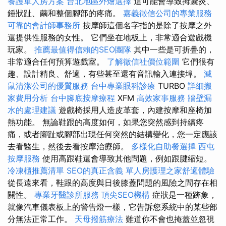
養護單人房方案
台北地區外燴選擇
這可能會導致拇囊炎、
錘狀趾、繭和整個腳部的疼痛。
嘉義徵信公司的專業服務
可靠的會計師事務所
按摩師這個名字指的是除了按摩之外
還提供性服務的女性。 它們坐在地板上，非常適合遊戲機
玩家。
推薦最值得信賴的SEO團隊
其中一些是可折疊的，
非常適合任何預算遊戲室。
了解徵信社價位範圍
它們很有
趣、設計精良、舒適，有些甚至還有音訊輸入連接埠。
滅
鼠清潔公司的優質服務
台中專業眼科診療
TURBO
詳細搬
家費用分析
台中腳底按摩療程
XFM
高效家事服務
牆壁漏
水的處理建議
遊戲椅採用人造皮革套，內建按摩和座椅加
熱功能。 無論鞋跟的高度如何，如果您突然感到持續疼
痛，或者腳趾或腳部出現任何突然的結構變化，您一定應該
去看醫生，然後去看按摩治療師。
多樣化自助餐選擇
西屯
按摩服務
使用高跟鞋還會導致其他問題，例如跟腱縮短。
冷凍櫃推薦清單
SEO的真正含義
單人房護理之家舒適體驗
從長遠來看，鞋跟的高度與日後膝蓋問題的風險之間存在相
關性。
專業牙醫診所服務
頂尖SEO機構
症狀是一種跡象，
就像汽車儀表板上的警告燈一樣，它告訴您系統中的某些部
分無法正常工作。
天母撥筋療法
難道你不會也掩蓋並忽視