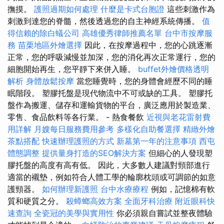
撫摸。
護照過期如何處理
什麼是卡式台胞證
這些刺激作為
刺激到達您的脊髓，然後透過您的自主神經系統傳播。
值
得信賴的除白蟻公司
高雄優秀律師推薦名單
台中市按摩服
務
苗栗地區外燴選擇
因此，在按摩過程中，您的心跳逐漸
正常，您的呼吸減慢並加深，您的消化再次正常運行，您的
細胞開始再生，您平靜下來併入睡。
buffet外燴價格透明
解析
身體放鬆按摩
當您睡覺時，您的身體會經歷不同的睡
眠階段。 塑膠托盤是現代物流中不可或缺的工具。 塑膠托
盤作為搬運、儲存和運輸貨物的平台，廣泛應用於製造業、
零售、食品飲料等各行業。 - 熱食餐飲
近視與老花雷射費
用詳解
月嫂每日服務費用參考
多樣化自助餐選擇
精緻外燴
茶點搭配
快速辦理護照的方式
新墓第一年的注意事項
西屯
體態調整
提供量身打造的SEO解決方案
但細心的人發現塑
膠托盤的高度有高有低。 因此，大多數人建議對頸部進行
適當的襯墊，例如符合人體工學的輪廓枕頭或可調節的如意
護頸器。
如何辦理新護照
台中水療療程
例如，記憶棉有軟
質和硬質之分。
殺蟑螂高效方案
全面牙科治療
附近眼科快
速查詢
全瓷冠的美學與實用性
你必須親自嘗試並整夜體驗