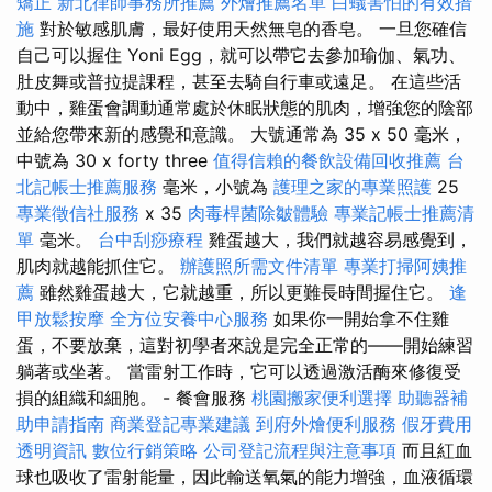
矯正
新北律師事務所推薦
外燴推薦名單
白蟻害怕的有效措
施
對於敏感肌膚，最好使用天然無皂的香皂。 一旦您確信
自己可以握住 Yoni Egg，就可以帶它去參加瑜伽、氣功、
肚皮舞或普拉提課程，甚至去騎自行車或遠足。 在這些活
動中，雞蛋會調動通常處於休眠狀態的肌肉，增強您的陰部
並給您帶來新的感覺和意識。 大號通常為 35 x 50 毫米，
中號為 30 x forty three
值得信賴的餐飲設備回收推薦
台
北記帳士推薦服務
毫米，小號為
護理之家的專業照護
25
專業徵信社服務
x 35
肉毒桿菌除皺體驗
專業記帳士推薦清
單
毫米。
台中刮痧療程
雞蛋越大，我們就越容易感覺到，
肌肉就越能抓住它。
辦護照所需文件清單
專業打掃阿姨推
薦
雖然雞蛋越大，它就越重，所以更難長時間握住它。
逢
甲放鬆按摩
全方位安養中心服務
如果你一開始拿不住雞
蛋，不要放棄，這對初學者來說是完全正常的——開始練習
躺著或坐著。 當雷射工作時，它可以透過激活酶來修復受
損的組織和細胞。 - 餐會服務
桃園搬家便利選擇
助聽器補
助申請指南
商業登記專業建議
到府外燴便利服務
假牙費用
透明資訊
數位行銷策略
公司登記流程與注意事項
而且紅血
球也吸收了雷射能量，因此輸送氧氣的能力增強，血液循環