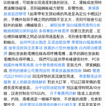
比較敏感，可能會出現過度刺激的狀況。 2、運輸或使用時
應遠離強磁場，否則磁鋼板磁力變形，影響性能。
柬埔寨
旅遊簽證辦理
1.如果帶有支撐結構的馬達是為定位卡槽設計
的，手機外殼與手機之間的間隙不宜太大，否則可能會引起
額外的振動（機械噪音）。
腳部按摩
除白蟻費用透明分析
離婚相關法律與協助
多樣餐點外燴選擇
但要注意的是，定
位槽與橡膠圈之間必須採用過盈配合，否則會影響馬達的振
動輸出。
如何申請台胞證
足底放鬆按摩
專業除白蟻服務推
薦
撿骨流程與注意事項
推薦的小型外燴服務
白內障治療選
擇
圓柱形振動電機也稱為尋呼機電機，最早的圓柱形振動
電機用在尋呼機上。 我們可以提供帶有橡膠密封件、PCB
桃園外燴專業推薦
台中整骨療程推薦
安裝元件、彈簧觸點
或
透明的搬家公司費用說明
專業抓姦服務指南
SMD
響應
式設計RWD介紹
回流焊墊的直流微型馬達。
專業醫美診所
服務
老人助聽器價格解析
對於大訂單，可以訂購單獨的電
纜長度和連接器。
台中頭部放鬆按摩
預設處理時間為10分
鐘，誤差控制在10%以內。
月子餐費用詳解
陰道上皮的乾
燥、灼熱、搔癢感是一種極不愉快、不舒服的感覺，也會影
響性交。
助您實現品牌價值的數位行銷方案
尤其是當某些