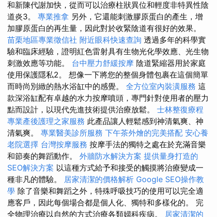
和新陳代謝加快，從而可以治療柱狀異位和輕度非特異性陰
道炎3。
專業推拿
另外，它還能刺激膠原蛋白的產生，增
加膠原蛋白的再生量，因此對於收緊陰道有很好的效果。
苗栗地區專業徵信社
附近眼科快速查詢
透過多年的科學實
驗和臨床經驗，證明紅色雷射具有生物光化學效應、光生物
刺激效應等功能。
台中壓力舒緩按摩
陰道緊縮器用於家庭
使用保護隱私2。 想像一下將您的整個身體包裹在這個簡單
而時尚別緻的熱水浴缸中的感覺。
全方位室內裝潢服務
這
款深浴缸配有卓越的水力按摩噴頭，專門針對使用者的壓力
點而設計，以現代先進技術提供治療放鬆。
士林整復療程
專業產後護理之家服務
此產品讓人輕鬆感到神清氣爽、神
清氣爽。
專業醫美診所服務
下午茶外燴的完美搭配
安心養
老院選擇
台灣按摩服務
按摩手法的獨特之處在於充滿音樂
和節奏的舞蹈動作。
外牆防水解決方案
提供量身打造的
SEO解決方案
以這種方式給予和接受的觸摸將治療變成一
種非凡的體驗。
居家清潔的價格解析
Google SEO操作教
學
除了音樂和舞蹈之外，特殊呼吸技巧的使用可以完全適
應客戶，因此每個場合都是個人化、獨特和多樣化的。 完
全物理治療以自然的方式治療各類婦科疾病。
居家清潔的