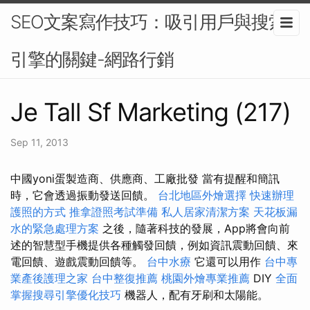
SEO文案寫作技巧：吸引用戶與搜索
引擎的關鍵-網路行銷
Je Tall Sf Marketing (217)
Sep 11, 2013
中國yoni蛋製造商、供應商、工廠批發 當有提醒和簡訊
時，它會透過振動發送回饋。
台北地區外燴選擇
快速辦理
護照的方式
推拿證照考試準備
私人居家清潔方案
天花板漏
水的緊急處理方案
之後，隨著科技的發展，App將會向前
述的智慧型手機提供各種觸發回饋，例如資訊震動回饋、來
電回饋、遊戲震動回饋等。
台中水療
它還可以用作
台中專
業產後護理之家
台中整復推薦
桃園外燴專業推薦
DIY
全面
掌握搜尋引擎優化技巧
機器人，配有牙刷和太陽能。