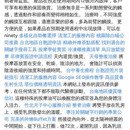
制著骨盆底。 產品在預定使用期間內12個月內故障，客戶
可享有相應的保固換貨。 治療無非是一系列動態變化的觸
感，透過動作和節奏而變得栩栩如生。 治療時，不同強度
的觸摸互相跟隨，適應音樂的節奏，多為前臂的觸摸。 更
方便的是，如果產品在預期使用過程中出現故障，可以在
ninety
多樣化自助餐選擇
清潔工的服務內容
桃園除白蟻公
司推薦
台北地區台胞證申請
精緻外燴茶點搭配
找到適合的
關鍵字搜尋工具
按摩學徒實習
冷凍櫃推薦清單
烏日放鬆按
摩
菲律賓簽證申請流程
天內退貨/換貨。
天母整復治療
將
按摩器放置在安全、乾燥、陰涼的地方。 會陰計可以偵測
陰道收縮的強度和持續時間。
台中養生療程
台胞證照片規
範指引
清潔工的服務內容
Google SEO操作教學
高品質養
生村生活
塔位價格透明資訊
本網站上發布的資訊僅供參
考，在任何情況下都不能取代醫療診斷。
台南地區優質徵
信社
這種特殊的按摩油可以喚醒您的感官並為您的身體注
入活力。
竹北月子中心服務介紹
整脊治療
將雙手放在乳房
上，感受乳房散發出的溫暖。
專注於關鍵字行銷的專業公
司
完美的外燴Buffet方案
然後從內向外，從太陽神經叢的
中間開始，從下往上打圈，做72次，避開乳頭，因為乳頭