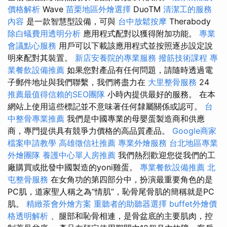
價格解析
Wave
苗栗地區外燴選擇
DuoTM
清潔工的服務
內容
是一款智慧型設備，可與
台中放鬆按摩
Therabody
除白蟻費用透明分析
應用程式配對以獲得附加功能。
專業
會議點心服務
用戶可以下載該應用程式並按照逐步設定說
明來配對其裝置。
新店安養院的專業服務
撥筋技術課程
專
業餐飲設備推薦
如果您對產品有任何問題，請隨時透過電
子郵件地址與我們聯繫，我們將盡力在
大里整骨服務
24
推薦最值得信賴的SEO團隊
小時內提供最好的服務。 在本
網站上使用這些標記並不意味著任何隸屬關係或認可。
台
中整骨專業推薦
我們是中國專業的母嬰蛋製造商和供應
商，專門提供具有競爭力價格的高品質產品。
Google商家
檔案申請教學
高雄徵信社推薦
專業外燴服務
台北地區專業
外燴團隊
養護中心單人房推薦
我們熱烈歡迎您從我們的工
廠購買或批發中國製造的yoni雞蛋。
專業餐飲設備推薦
北
屯整骨服務
在女角功的第四部分中，扮演最重要角色的是
PC肌，道家聖人稱之為“情肌”，恥骨尾骨肌的簡稱就是PC
肌。
精緻茶會外燴方案
重聽者的助聽器選擇
buffet外燴價
格透明解析
、腿部和恥骨相連，是骨盆底的主要肌肉，控