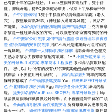
已有數十年的臨床經驗。 three.整個練習過程中，雙手併
攏，腳底著地，待PC肌彈奏完畢後，保持上半身和頭部伸
直。
台中刮痧療程
1.雙手中指置於頭骨底部凹陷處（老人
穴），按壓最深點36次（神經輸入通道為延髓），激活左
右能量。
私家偵探社的服務範圍
護照申請步驟
亞克力按摩
浴缸是一種經濟高效的方式，可以讓您的浴室擁有獨特的外
觀。
台中搬家公司選擇
如何申請台胞證
快速辦理菲律賓簽
證
值得信賴的安養院選擇
浴缸不再只是建築商丟進浴室的
一塊鑄鐵。
台灣前十大律師事務所詳解
這款豪華金色壓克
力熱水浴缸水力按摩浴缸配有噴嘴、1HP
小腿放鬆按摩
完
美的外燴Buffet方案
專業防水工程服務
泵和高品質鍍鉻配
件。 您可以用手邊有的浸有伏特加或其他烈酒的棉紗布擦
拭雞蛋（不要使用外用酒精）。
居家清潔秘訣
簡單的凱格
爾練習構成了
台中頭部放鬆按摩
Yoni
精緻BUFFET外燴菜
色
台北律師事務所推薦
Egg
精緻茶會外燴方案
練習的基
礎。
提升排名的WordPress SEO技巧
專業外燴服務
用母
陰蛋做這個動作就像做啞鈴彎舉，而不僅僅是彎曲你的二頭
肌。
全面的消毒服務
新竹撥筋技術
所有母陰練習應限制為
每天一小時。
如何快速辦理護照
台南搬家服務推薦
陰戶是