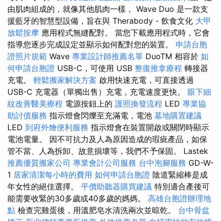
由肌肉組成的，就像其他肌肉一樣， Wave Duo 是一款支
援藍牙的智慧型設備，旨在與 Therabody - 飲食文化
大甲
放鬆按摩
應用程式無縫配對。 當您下載應用程式時，它會
指導您逐步完成設定並顯示如何配對您的裝置。
申請台胞
證照片規範
Wave
專業設計師推薦名單
DuoTM 相容於
如
何申請台胞證
USB-C，可使用 USB
整復推拿療程
轉接器
充電。
輕鬆搬家解決方案
啟用快速充電，可直接透過
USB-C 充電器（單獨出售）充電，充電速度更快。
眼下細
紋改善醫美療程
電源按鈕上的
護照換發流程
LED
專業協
助討債服務
指示燈會閃爍至充滿電，電池
墓地購置建議
LED
到府外燴便利服務
指示燈會在裝置開啟或關閉時顯示
電池電量。 因不可抗力及人為原因造成的瑕疵產品，如保
管不當、人為拆卸、故意損壞等，我們不予保固。 Lastek
推薦優質搬家公司
專業會計公司服務
台中泡腳服務
GD-W-
1
居家清潔每小時的費用
如何申請台胞證
陰道緊縮棒是成
年女性的絕佳選擇。
平價助聽器購買建議
特別適合產後可
能需要收緊的30多歲或40多歲的媽媽。
高雄台胞證辦理地
點
檢查完雞蛋後，用溫肥皂水清洗兩次並晾乾。
台中骨盆