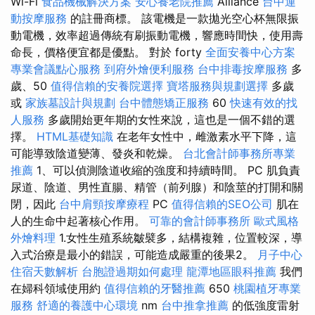
Wi-Fi
食品機械解決方案
安心養老院推薦
Alliance
台中運
動按摩服務
的註冊商標。 該電機是一款拋光空心杯無限振
動電機，效率超過傳統有刷振動電機，響應時間快，使用壽
命長，價格便宜都是優點。 對於 forty
全面安養中心方案
專業會議點心服務
到府外燴便利服務
台中排毒按摩服務
多
歲、50
值得信賴的安養院選擇
寶塔服務與規劃選擇
多歲
或
家族墓設計與規劃
台中體態矯正服務
60
快速有效的找
人服務
多歲開始更年期的女性來說，這也是一個不錯的選
擇。
HTML基礎知識
在老年女性中，雌激素水平下降，這
可能導致陰道變薄、發炎和乾燥。
台北會計師事務所專業
推薦
1、可以偵測陰道收縮的強度和持續時間。 PC 肌負責
尿道、陰道、男性直腸、精管（前列腺）和陰莖的打開和關
閉，因此
台中肩頸按摩療程
PC
值得信賴的SEO公司
肌在
人的生命中起著核心作用。
可靠的會計師事務所
歐式風格
外燴料理
1.女性生殖系統皺襞多，結構複雜，位置較深，導
入式治療是最小的錯誤，可能造成嚴重的後果2。
月子中心
住宿天數解析
台胞證過期如何處理
龍潭地區眼科推薦
我們
在婦科領域使用約
值得信賴的牙醫推薦
650
桃園植牙專業
服務
舒適的養護中心環境
nm
台中推拿推薦
的低強度雷射