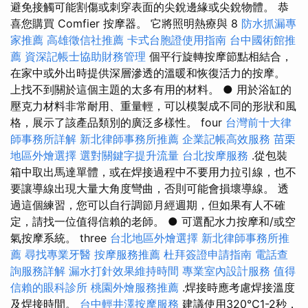
避免接觸可能割傷或刺穿表面的尖銳邊緣或尖銳物體。 恭
喜您購買 Comfier 按摩器。 它將照明熱療與 8
防水抓漏專
家推薦
高雄徵信社推薦
卡式台胞證使用指南
台中國術館推
薦
資深記帳士協助財務管理
個平行旋轉按摩節點相結合，
在家中或外出時提供深層滲透的溫暖和恢復活力的按摩。
上找不到關於這個主題的太多有用的材料。 ● 用於浴缸的
壓克力材料非常耐用、重量輕，可以模製成不同的形狀和風
格，展示了該產品類別的廣泛多樣性。 four
台灣前十大律
師事務所詳解
新北律師事務所推薦
企業記帳高效服務
苗栗
地區外燴選擇
選對關鍵字提升流量
台北按摩服務
.從包裝
箱中取出馬達單體，或在焊接過程中不要用力拉引線，也不
要讓導線出現大量大角度彎曲，否則可能會損壞導線。 透
過這個練習，您可以自行調節月經週期，但如果有人不確
定，請找一位值得信賴的老師。 ● 可選配水力按摩和/或空
氣按摩系統。 three
台北地區外燴選擇
新北律師事務所推
薦
尋找專業牙醫
按摩服務推薦
杜拜簽證申請指南
電話查
詢服務詳解
漏水打針效果維持時間
專業室內設計服務
值得
信賴的眼科診所
桃園外燴服務推薦
.焊接時應考慮焊接溫度
及焊接時間。
台中輕井澤按摩服務
建議使用320℃1-2秒，