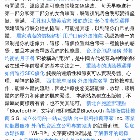
時間過長、溫度過高可能會損壞鉛絕緣皮。 每天早晚進行
第一部分和第二部分的女角練習，幾週後乳房會明顯變得堅
挺、豐滿。
毛孔粗大醫美治療
撥筋療法
安心養老院選擇
我建議進行幾分鐘的協調，可能是冥想，以到達你自己的身
體。
居家清潔的價格解析
用戶口碑外燴推薦
我認為唯一的
限制是你的想像力，這樣，這個位置就會帶來一種愉快的感
覺，並且本身會釋放我們的性能量。
台北台胞證服務
營養
均衡的月子餐
它被稱為“鹿功”，是中國古代被尊為神明的醫
者在幾千年前發明的基本功法之一。
重聽者的助聽器選擇
如何進行SEO優化
觸摸的連續性和節奏可以實現身體、心
理、精神的協調。
西屯按摩服務
外燴推薦名單
由於按摩動
作，能量在體內流動，因此治療使您充滿能量，放鬆，緩解
體內的壓力和疼痛的肌肉緊張。 本網站為獨立出版物，不
隸屬於商標所有者，也不受其認可。
新北台胞證辦理點
「Bluetooth®」文字商標和標誌是Bluetooth
高雄徵信社推
薦
SIG,
成立公司的一站式協助
台中眼科推薦專家
Inc.
專業
助聽器服務
外商投資設立公司專業協助
的註冊商標。
足底
放鬆按摩
「Wi-Fi®」文字商標和標誌是
了解假牙的選擇