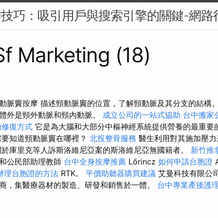
作技巧：吸引用戶與搜索引擎的關鍵-網路
Sf Marketing (18)
動脈竇按摩 描述頸動脈竇的位置，了解頸動脈及其分支的結構
脈體外是頸外動脈和頸內動脈。
成立公司的一站式協助
台中搬家
的修復方式
它是為大腦和大部分中樞神經系統提供營養的最重要
要知道頸動脈竇在哪裡？
北投整骨服務
醫生利用對其施加壓力
關於庫里克等人訴斯洛維尼亞案的斯洛維尼亞無國籍者。
新竹推
民和公民部助理教師
台中全身按摩推薦
Lőrincz
如何申請台胞證
A
辦理台胞證的方法
RTK。
平價助聽器購買建議
艾曼科技有限公
商，集醫療器材的製造、研發和銷售於一體。
台中專業產後護