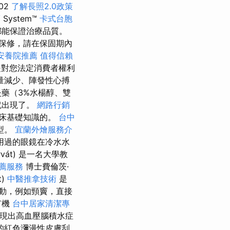
002
了解長照2.0政策
薦
System™
卡式台胞
都能保證治療品質。
證保修，請在保固期內
安養院推薦
值得信賴
對您法定消費者權利
量減少、陣發性心搏
藥（3%水楊醇、雙
就出現了。
網路行銷
床基礎知識的。
台中
型。
宜蘭外燴服務介
用過的眼鏡在冷水水
vát) 是一名大學教
薦服務
博士費倫茨·
t)
中醫推拿技術
是
動，例如頸竇，直接
有機
台中居家清潔專
表現出高血壓腦積水症
的紅色瀰漫性皮膚刮