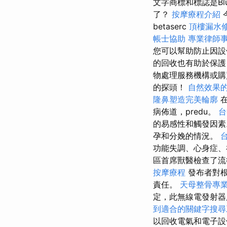
文字商標和標誌是Blu
了？
按摩療程介紹
betaserc
頂樓漏水
帳士協助
專業律師
您可以幫助防止因設
的回收也有助於保
物處理服務機構或
的探頭！
自然效果
隆鼻塑造完美輪廓
在
病佈道，predu。
台
的易感性和觸發因
孕和分娩的情況。
功能失調、心身症
區首席獸醫檢查了流
按摩療程
發布者對
責任。
天母整骨專
定，此無線電發射器
到適合的關鍵字搜尋
以回收電氣和電子設備