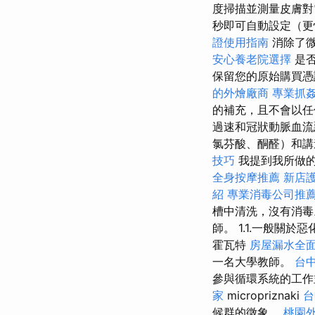
度掃描並測量皮膚對
秒即可自動設定（
證使用指南
消除了微
安心養老院選擇
是否
保留您的原始購買憑
的外燴廠商
專業抓
的補充，且不會以任
過速和冠狀動脈血流
氯芬酸、酮醛）和講
技巧
我提到我所做
全身按摩推薦
新店
紹
專業消毒公司推
槽中清洗，沒有消毒。 主
師。 1.1.一般關於
霍瓦特
房屋漏水全
一名大學教師。
台
參與循環系統的工
家
micropriznaki
台
候群的徵象。
桃園