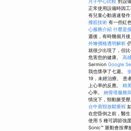
月子中心比較
對設
正常使用設備時因工
有兒童心動過速發作
撥筋技術
有一些紅色
心服務介紹
什麼是
週後，有時幾個月
外燴價格透明解析
仍
就很少出現了，但比
危害您的健康。
高
Sermion
Google S
我也懷孕了七週。
19，未經治療。 
上心率的反應。
精
心率。
納骨塔服務
情況下，頸動脈受壓
台中肩頸放鬆療程
在您昏倒之前，醫生
使用 5 種可調節
Sonic™ 脈動