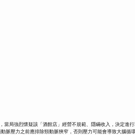
，當局強烈懷疑該「酒館店」經營不規範、隱瞞收入，決定進
動脈壓力之前應排除頸動脈狹窄，否則壓力可能會導致大腦循