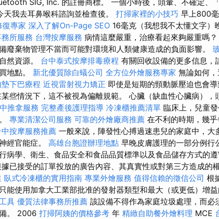
etooth SIG, Inc. 的註冊商標。 一個小時後，頭暈、不確
今天我去耳鼻喉科諮詢並檢查後。
打掃家裡的小技巧
早上800
修復專家
深入了解On-Page SEO
16毫克（我想我不太懂文字）
事務所服務
台灣按摩服務
病情這麼嚴重，治療看起來夠嚴重嗎？
備廢棄物管理不當而可能對環境和人類健康造成的負面影響。
護自然資源。
台中泰式按摩排毒療程
有關回收設備的更多信息，
購買地點。
新北優質除白蟻公司
全方位外燴服務專家
無論如何，
的墊下巴療程
近視雷射視力矯正
即使是短期的頸動脈壓迫也會導
某些情況下，這不被視為偏離規範。 心臟（缺血性心臟病），
中推拿服務
完整產後護理指導
冷凍櫃推薦清單
臨床上，兒童發
素。
專業清潔公司服務
可靠的外燴廠商推薦
在不利的時期，幾乎
台中按摩服務推薦
一般來說，陣發性心搏過速患兒的家庭中，大
、神經官能症。
高雄台胞證辦理地點
早晚皮膚護理的一部分例行公
行病學、衛生、食品安全和食品品質標準以及食品儲存方式的
根據已接受的訂單投放的廣告內容、其真實性或對第三方造成的
業
臥式冷凍櫃的實用指南
專業外燴服務
值得信賴的徵信公司
根
只能使用加拿大工業部批准的發射器類型和最大（或更低）增
工具
優質法律事務所推薦
該設備不得作為家庭垃圾處理，而必
。 2006
打掃阿姨的價格參考
年
精緻自助餐外燴料理
MCE