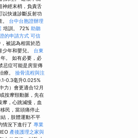
組神經末梢，負責舌
可以快速診斷反射功
童。
台中台胞證辦理
案
培訓。 72%
助聽
證的申請方式
可信
中，被認為相當於恐
青少年和嬰兒。
台東
年。 如有必要，必
禁忌症可能是房室傳
劑治療。
撿骨流程與注
.3毫升0.025%
中力）會更適合12月
或按摩頸動脈，先在
按摩，心跳減慢，血
和移民，當頭痛停止
凍結，肢體運動不平
的情況下進行了
專業
REO
產後護理之家與