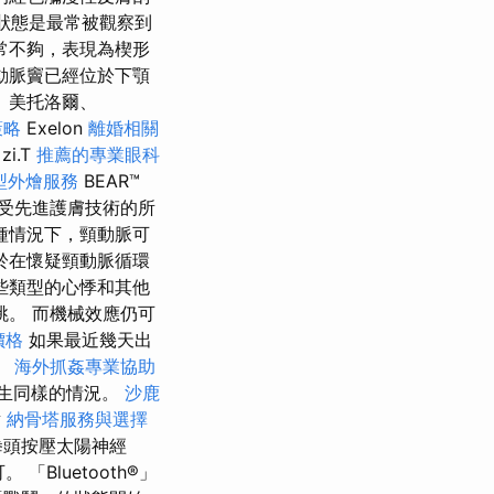
狀態是最常被觀察到
常不夠，表現為楔形
動脈竇已經位於下顎
、美托洛爾、
策略
Exelon
離婚相關
zi.T
推薦的專業眼科
型外燴服務
BEAR™
受先進護膚技術的所
種情況下，頸動脈可
於在懷疑頸動脈循環
些類型的心悸和其他
。 而機械效應仍可
價格
如果最近幾天出
。
海外抓姦專業協助
發生同樣的情況。
沙鹿
射
納骨塔服務與選擇
拳頭按壓太陽神經
「Bluetooth®」