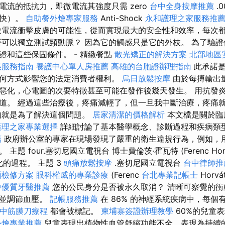
電流的抵抗力，即微電流其強度只需 zero
台中全身按摩推薦
.
更快）。
自助餐外燴專家服務
Anti-Shock
永和護理之家服務推
電流衝擊皮膚的可能性，從而實現最大的安全性和效率，每次
可以獨立測試頸動脈？ 因為它的觸感只是它的外枝。 為了驗
證和這些保固條件。 - 精緻餐點
散光矯正的解決方案
北部地區
姦服務指南
養護中心單人房推薦
高雄的台胞證辦理指南
此承諾是
何方式影響您的法定消費者權利。
烏日放鬆按摩
由於每搏輸出
惡化，心電圖的次要特徵甚至可能在發作後幾天發生。 用抗發炎
道。 經過這些治療後，疼痛減輕了，但一旦我中斷治療，疼痛
的就是為了解決這個問題。
居家清潔的價格解析
本文檔是關於臨
護理之家專業選擇
詳細討論了基本醫學概念、診斷過程和疾病類
薦
政府辦公室的專家在現場發現了嚴重的衛生違規行為，例如，
題 four.塞切尼國立電視台 博士費倫茨·霍瓦特 (Ferenc Hor
惡化的過程。 主題 3
頭痛放鬆按摩
.塞切尼國立電視台
台中律師推
面檢修方案
眼科權威的專業診療
(Ferenc
台北專業記帳士
Horvá
中優質牙醫推薦
您的公民身分是否被永久取消？ 清晰可察覺的衝
作並調節血壓。
記帳服務推薦
在 86% 的神經系統疾病中，每個
中筋膜刀療程
都會被標記。
柬埔寨簽證辦理教學
60%的兒童
外燴專業推薦
兒童表現出植物性血管舒縮功能不全，表現為持續