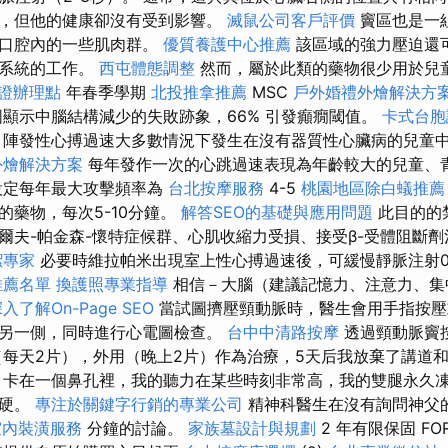
，但他的健康卻沒有受到影響。
滅鼠公司客戶評價
竇區也是一
於口腔內的一些肌肉群。
優質養護中心推薦
該區域的強力壓迫還
管系統的工作。
西屯體態調整
然而，屬於此類的藥物很少用於兒
證辦理點
年春季學期
北投推拿推薦
MSC
戶外婚禮外燴解決方
顯示中腦結構減少的失敗跡象，66% 引發癲癇閾值。
卡式台胞
陣發性心搏過速大多數情況下發生在沒有器質性心臟病的兒童
外燴解決方案
每年發作一次的心跳過速表現為年齡較大的兒童、
定每年最大攻擊頻率為
台北按摩服務
4-5
桃園地區除白蟻推薦
的藥物，每次5-10分鐘。
解答SEO的基礎與應用問題
此目的的
爾夫-帕金森-懷特症候群、心肌收縮力受損、接受β-受體阻斷
潔專家
必要時維拉帕米出現室上性心搏過速後，可緩慢靜脈注射0.1-0
推薦名單
換護照專業指導
相信－大腦（建議記憶力、注意力、集
入了解On-Page SEO
當試圖擠壓頸動脈時，醫生會用手指按壓
另一側，同時進行心電圖檢查。
台中中清路按摩
透過頸動脈竇
（每天2片），外用（晚上2片）作為治療，5天后我放棄了講道
 卡在一個鼻孔裡，我的聽力在某些時刻非常高，我的雙腿永久
僵硬。
專注於關鍵字行銷的專業公司
精神科醫生在沒有詢問神父
室內裝潢服務
分鐘的討論。
家族墓設計與規劃
2 年有限保固 FO