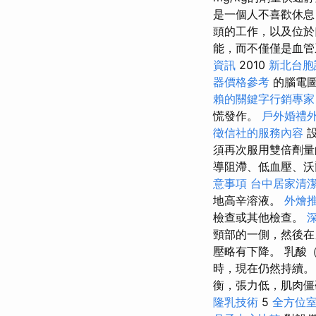
是一個人不喜歡休息
頭的工作，以及位
能，而不僅僅是血
資訊
2010
新北台胞
器價格參考
的腦電圖
賴的關鍵字行銷專家
慌發作。
戶外婚禮
徵信社的服務內容
設
須再次服用雙倍劑量
導阻滯、低血壓、沃
意事項
台中居家清
地高辛溶液。
外燴
檢查或其他檢查。
深
頸部的一側，然後在
壓略有下降。 乳酸
時，現在仍然持續。
衡，張力低，肌肉
隆乳技術
5
全方位