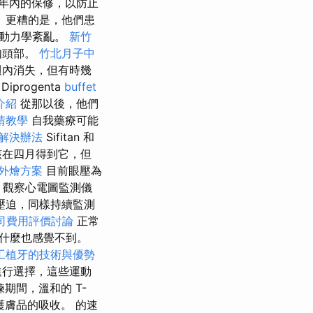
年內的保修，以防止
 更糟的是，他們患
流動力學紊亂。
新竹
如頭部。
竹北月子中
週內消失，但有時幾
Diprogenta
buffet
介紹
從那以後，他們
請教學
自我藥療可能
解決辦法
Sifitan 和
該在四月得到它，但
外燴方案
目前眼壓為
，觀察心電圖監測儀
壓迫，同樣持續監測
司費用評價討論
正常
什麼也感覺不到。
工植牙的技術與優勢
進行選擇，這些運動
期間，溫和的 T-
護膚品的吸收。 的速