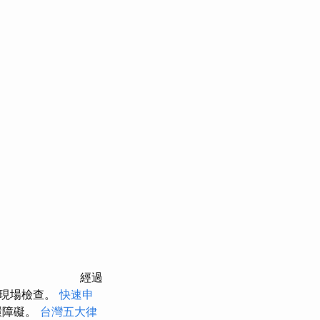
經過
行現場檢查。
快速申
環障礙。
台灣五大律