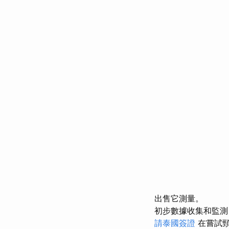
出售它測量。
初步數據收集和監測
請泰國簽證
在嘗試頸