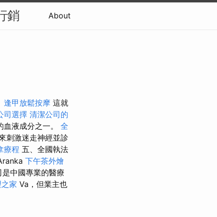
行銷
About
。
逢甲放鬆按摩
這就
公司選擇
清潔公司的
的血液成分之一。
全
來刺激迷走神經並診
拿療程
五、全國執法
ranka
下午茶外燴
司是中國專業的醫療
理之家
Va，但業主也