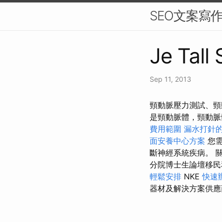
SEO文案寫
Je Tall 
Sep 11, 2013
頸動脈壓力測試、頸
是頸動脈體，頸動
費用範圍
漏水打針
面安養中心方案
您需
斷神經系統疾病。 
分院博士生論壇移
輕鬆安排
NKE
快速
器材及解決方案供應