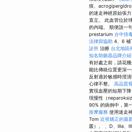
痕、acrogiperg
的迷走神經原始張
直立。 此血管位於
的內端。 順便說一
prestarium
台中排
法律與協助
4、6 
診所
治療
台北地區
知名助聽器品牌介紹
有好處之前，請花幾
能比傳統位置更深
反射過於敏感時澄
心律不整。
高品質
實現血壓的短期下降
現慢性（neparo
90% 的病例中，
按摩服務
使用迷走神
Tom
近視矯正的最
叢）。 、D、IIIa