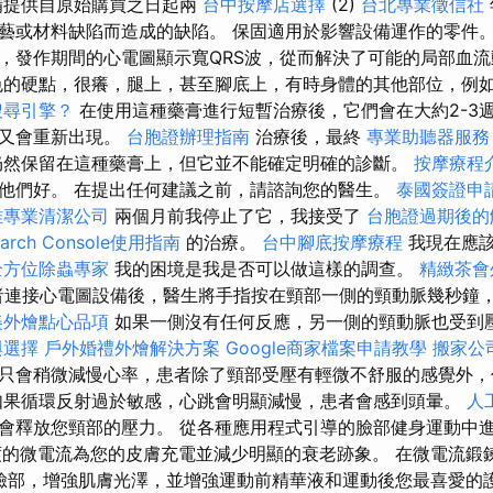
備提供自原始購買之日起兩
台中按摩店選擇
(2)
台北專業徵信社
藝或材料缺陷而造成的缺陷。 保固適用於影響設備運作的零件。
，發作期間的心電圖顯示寬QRS波，從而解決了可能的局部血
的硬點，很癢，腿上，甚至腳底上，有時身體的其他部位，例
搜尋引擎？
在使用這種藥膏進行短暫治療後，它們會在大約2-3
後又會重新出現。
台胞證辦理指南
治療後，最終
專業助聽器服務
然保留在這種藥膏上，但它並不能確定明確的診斷。
按摩療程
他們好。 在提出任何建議之前，請諮詢您的醫生。
泰國簽證申
雄專業清潔公司
兩個月前我停止了它，我接受了
台胞證過期後的
earch Console使用指南
的治療。
台中腳底按摩療程
我現在應
全方位除蟲專家
我的困境是我是否可以做這樣的調查。
精緻茶會
患者連接心電圖設備後，醫生將手指按在頸部一側的頸動脈幾秒鐘
美外燴點心品項
如果一側沒有任何反應，另一側的頸動脈也受到
與選擇
戶外婚禮外燴解決方案
Google商家檔案申請教學
搬家公
只會稍微減慢心率，患者除了頸部受壓有輕微不舒服的感覺外，
如果循環反射過於敏感，心跳會明顯減慢，患者會感到頭暈。
人
會釋放您頸部的壓力。 從各種應用程式引導的臉部健身運動中
強度的微電流為您的皮膚充電並減少明顯的衰老跡象。 在微電流鍛鍊
會按摩臉部，增強肌膚光澤，並增強運動前精華液和運動後您最喜愛的