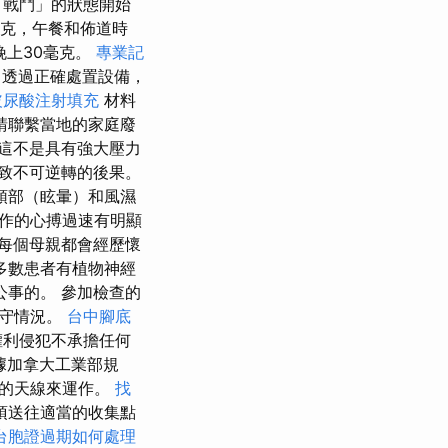
定、「戰鬥」的狀態開始
毫克，午餐和佈道時
晚上30毫克。
專業記
 透過正確處置設備，
玻尿酸注射填充
材料
請聯繫當地的家庭廢
這不是具有強大壓力
致不可逆轉的後果。
頭部（眩暈）和風濕
作的心搏過速有明顯
每個母親都會經歷懷
多數患者有植物神經
事的。 參加檢查的
遵守情況。
台中腳底
權利侵犯不承擔任何
據加拿大工業部規
益的天線來運作。
找
須送往適當的收集點
台胞證過期如何處理