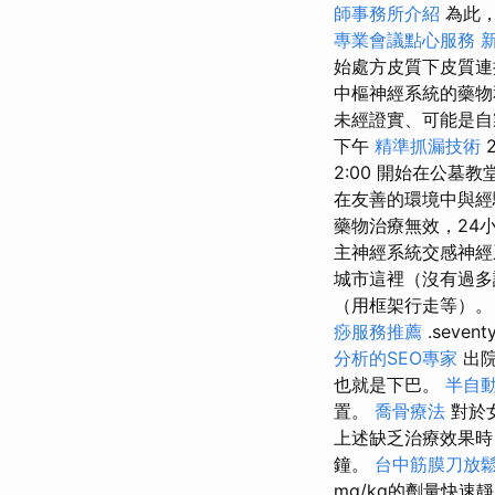
師事務所介紹
為此，
專業會議點心服務
始處方皮質下皮質
中樞神經系統的藥物
未經證實、可能是自製
下午
精準抓漏技術
2
2:00 開始在公墓
在友善的環境中與經
藥物治療無效，24
主神經系統交感神經
城市這裡（沒有過多
（用框架行走等）。 II
痧服務推薦
.sevent
分析的SEO專家
出院
也就是下巴。
半自
置。
喬骨療法
對於
上述缺乏治療效果時
鐘。
台中筋膜刀放
mg/kg的劑量快速